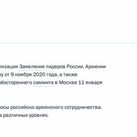
ть следующие материалы
рств – членов ШОС и ОДКБ
ализации
Заявления
лидеров России, Армении
пасности ОДКБ
 от 9 ноября 2020 года, а также
трёхстороннего
саммита
в Москве 11 января
осы российско-армянского сотрудничества.
министром Армении Николом
а различных уровнях.