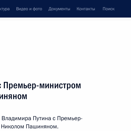
ктура
Видео и фото
Документы
Контакты
Поиск
Все персоны
я
с Премьер-министром
иняном
Подписаться на ленту
 Владимира Путина с Премьер-
 Николом Пашиняном.