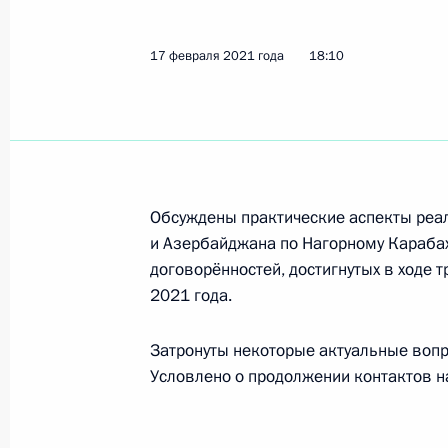
Показа
17 февраля 2021 года
18:10
Совместное заседание глав госуда
17 сентября 2021 года, 13:10
Обсуждены практические аспекты ре
Сессия Совета коллективной безо
и Азербайджана по Нагорному Карабаху
16 сентября 2021 года, 10:05
договорённостей, достигнутых в ходе 
2021 года.
Затронуты некоторые актуальные вопр
Телефонный разговор с Премьер-
Условлено о продолжении контактов н
Пашиняном
27 августа 2021 года, 23:45