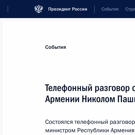
Президент России
События
Стру
Материалы по выбранной персоне
События
Пашинян
,
Никол
Воваевич
Премьер-министр Республики Армени
Телефонный разговор 
Армении Николом Паш
Лента событий
Состоялся телефонный разговор
министром Республики Армения