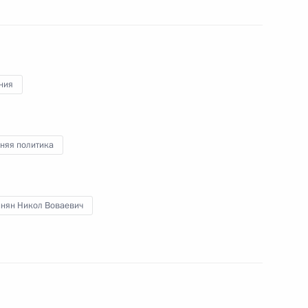
пасности ОДКБ
ния
им обязанности Премьер-
няном
няя политика
нян Никол Воваевич
ти Премьер-министра