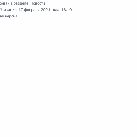
ован в разделе:
Новости
бликации:
17 февраля 2021 года, 18:10
им обязанности Премьер-
ая версия
няном
экономического совета
им обязанности Премьер-
няном