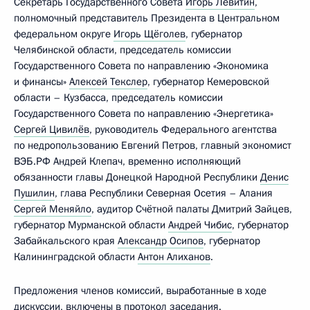
Секретарь Государственного Совета
Игорь Левитин
,
полномочный представитель Президента в Центральном
федеральном округе
Игорь Щёголев
, губернатор
Челябинской области, председатель комиссии
Государственного Совета по направлению «Экономика
и финансы»
Алексей Текслер
, губернатор Кемеровской
области – Кузбасса, председатель комиссии
Государственного Совета по направлению «Энергетика»
Сергей Цивилёв
, руководитель Федерального агентства
по недропользованию Евгений Петров, главный экономист
ВЭБ.РФ Андрей Клепач, временно исполняющий
обязанности главы Донецкой Народной Республики
Денис
Пушилин
, глава Республики Северная Осетия – Алания
Сергей Меняйло
, аудитор Счётной палаты Дмитрий Зайцев,
губернатор Мурманской области
Андрей Чибис
, губернатор
Забайкальского края
Александр Осипов
, губернатор
Калининградской области
Антон Алиханов
.
Предложения членов комиссий, выработанные в ходе
дискуссии, включены в протокол заседания.