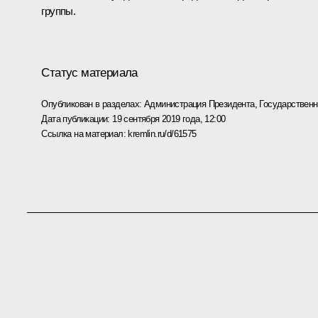
группы.
Статус материала
Опубликован в разделах:
Администрация Президента
,
Государствен
Дата публикации:
19 сентября 2019 года, 12:00
Ссылка на материал:
kremlin.ru/d/61575