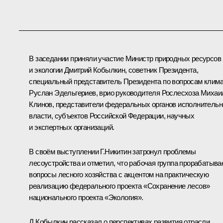
В заседании приняли участие Министр природных ресурсов
и экологии
Дмитрий Кобылкин
, советник Президента,
специальный представитель Президента по вопросам клим
Руслан Эдельгериев
, врио руководителя Рослесхоза Михаи
Клинов, представители федеральных органов исполнительн
власти, субъектов Российской Федерации, научных
и экспертных организаций.
В своём выступлении
Г.Никитин
затронул проблемы
лесоустройства и отметил, что рабочая группа прорабатыва
вопросы лесного хозяйства с акцентом на практическую
реализацию федерального проекта «Сохранение лесов»
национального проекта «Экология».
Д.Кобылкин рассказал о перспективах развития отрасли,