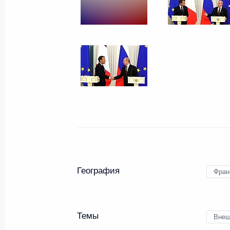
Российско-болгарские
переговоры
30 мая 2018 года
11 фото
География
Фран
Темы
Внеш