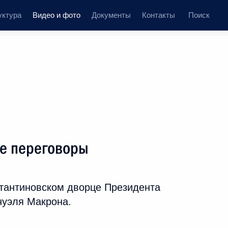
уктура
Видео и фото
Документы
Контакты
Поиск
иси
 встречи
Церемонии
июнь, 2018
ть следующие материалы
е переговоры
имиром Путиным
тантиновском дворце Президента
нуэля Макрона.