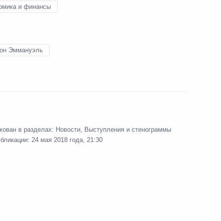
омика и финансы
он Эммануэль
Бизнес-диалог Россия –
Франция
25 мая 2018 года
16 фото
кован в разделах:
Новости
,
Выступления и стенограммы
убликации:
24 мая 2018 года, 21:30