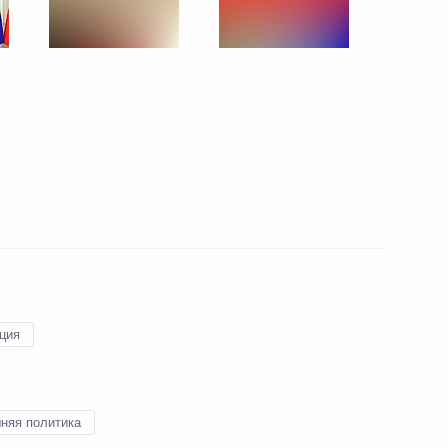
Российско-японские
переговоры
26 мая 2018 года
16 фото
ция
няя политика