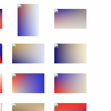
Церемония представления
Президенту высших
офицеров и прокуроров
31 мая 2018 года
11 фото