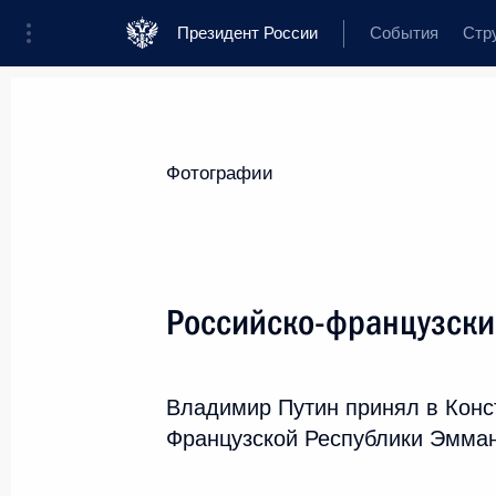
Президент России
События
Стр
Видеозаписи
Фотографии
Аудиозап
Все материалы
Поездки
Совещания,
Фотографии
Показа
Российско-французски
Прямая линия с Влад
Владимир Путин принял в Конс
Французской Республики Эмма
7 июня 2018 года
Москва
30 фото