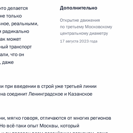
Дополнительно
что делается
 не только
Открытие движения
вное, реальными,
по третьему Московскому
для системы общественного
и радикально
центральному диаметру
как может
17 августа 2023 года
ный транспорт
али, что он
, даже
направлению «Транспорт»
и при введении в строй уже третьей линии
на соединит Ленинградское и Казанское
о вопросам развития
и, мягко говоря, отличаются от многих регионов
 Но всё-таки опыт Москвы, который