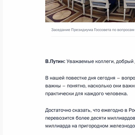
2 апреля 2025 года, 14:20
Заседание комиссии Госсовета по 
Заседание Президиума Госсовета по вопросам
для жизни»
20 февраля 2025 года, 15:00
В.Путин:
Уважаемые коллеги, добрый 
Заседание комиссии Госсовета по 
В нашей повестке дня сегодня – вопр
важны – понятно, насколько они важн
18 апреля 2024 года, 16:00
практически для каждого человека.
Достаточно сказать, что ежегодно в Р
Совместное заседание комиссий Го
перевозится более десяти миллиардов
«Транспорт», «Энергетика» и през
миллиарда на пригородном железнодо
комиссии по транспорту