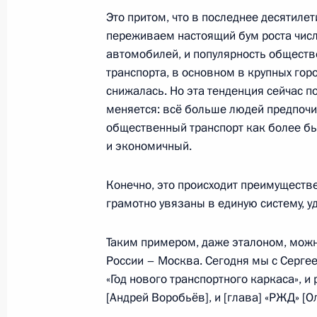
27 марта 2024 года, 16:00
Это притом, что в последнее десятиле
переживаем настоящий бум роста чис
автомобилей, и популярность обществ
транспорта, в основном в крупных гор
Заседание комиссии Госсовета по 
снижалась. Но эта тенденция сейчас п
26 февраля 2024 года, 18:00
меняется: всё больше людей предпоч
общественный транспорт как более бы
и экономичный.
Заседание комиссии Госсовета по 
Конечно, это происходит преимуществе
31 января 2024 года, 16:30
грамотно увязаны в единую систему, 
Таким примером, даже эталоном, можн
Заседание Комиссии по вопросам 
России – Москва. Сегодня мы с Сер
назначения и навигационно-инфо
«Год нового транспортного каркаса», 
на основе ГЛОНАСС
[Андрей Воробьёв], и [глава] «РЖД» [О