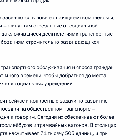
их и в малых городах.
нного Совета
и заселяются в новые строящиеся комплексы и,
и – живут там отрезанные от социальной
огда сложившиеся десятилетиями транспортные
ребованиям стремительно развивающихся
м Цыденовым
 транспортного обслуживания и спроса граждан
ют много времени, чтобы добраться до места
их или социальных учреждений.
точных городов
оят сейчас и конкретные задачи по развитию
 поездки на общественном транспорте –
одня и говорим. Сегодня их обеспечивают более
 троллейбусов и трамвайных вагонов. В столицах
т рабочую поездку
та насчитывает 71 тысячу 505 единиц, и при