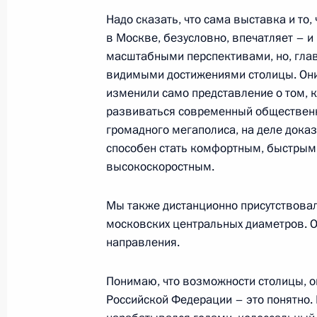
14 декабря 2023 года, 17:30
Надо сказать, что сама выставка и то, 
в Москве, безусловно, впечатляет – и
масштабными перспективами, но, гла
Передача регионам новой техники 
видимыми достижениями столицы. Он
транспорта
изменили само представление о том, 
развиваться современный обществен
20 ноября 2023 года, 19:10
громадного мегаполиса, на деле доказ
способен стать комфортным, быстрым
высокоскоростным.
Заседание комиссии Госсовета по 
16 ноября 2023 года, 19:00
Мы также дистанционно присутствовал
московских центральных диаметров. О
направления.
Заседание Президиума Госсовета п
Понимаю, что возможности столицы, он
общественного транспорта
Российской Федерации – это понятно.
17 августа 2023 года, 21:10