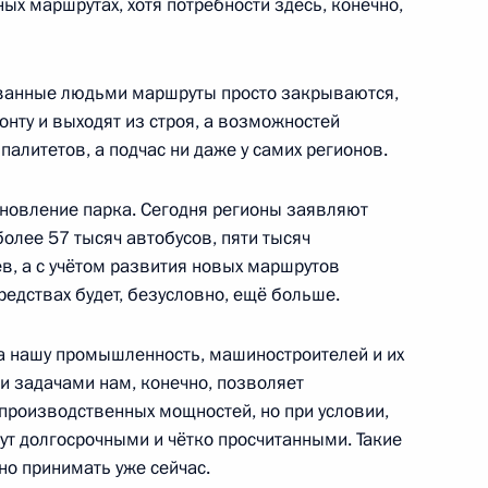
х маршрутах, хотя потребности здесь, конечно,
ованные людьми маршруты просто закрываются,
онту и выходят из строя, а возможностей
ссовета по направлениям
палитетов, а подчас ни даже у самих регионов.
новление парка. Сегодня регионы заявляют
более 57 тысяч автобусов, пяти тысяч
в, а с учётом развития новых маршрутов
направлению «Транспорт»
редствах будет, безусловно, ещё больше.
а нашу промышленность, машиностроителей и их
и задачами нам, конечно, позволяет
производственных мощностей, но при условии,
по подготовке Президиума
ут долгосрочными и чётко просчитанными. Такие
жского пути
о принимать уже сейчас.