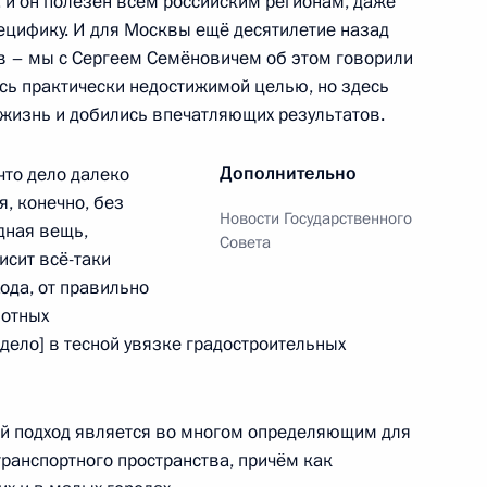
 и он полезен всем российским регионам, даже
пецифику. И для Москвы ещё десятилетие назад
в – мы с Сергеем Семёновичем об этом говорили
направлению «Транспорт»
сь практически недостижимой целью, но здесь
 жизнь и добились впечатляющих результатов.
Дополнительно
что дело далеко
я, конечно, без
Новости Государственного
доходства
дная вещь,
Совета
исит всё-таки
хода, от правильно
мотных
[дело] в тесной увязке градостроительных
бардино-Балкарию,
 Республику Бурятия
кой подход является во многом определяющим для
ранспортного пространства, причём как