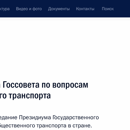
ктура
Видео и фото
Документы
Контакты
Поиск
Все персоны
 Госсовета по вопросам
го транспорта
Подписаться на ленту
едание Президиума Государственного
щественного транспорта в стране.