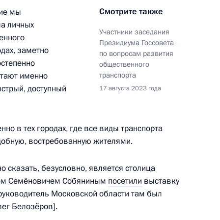
Смотрите также
тие мы
ла личных
Участники заседания
енного
Президиума Госсовета
одах, заметно
направлению «Транспорт»
по вопросам развития
остепенно
общественного
итают именно
транспорта
стрый, доступный
17 августа 2023 года
направлению «Транспорт»
нно в тех городах, где все виды транспорта
удобную, востребованную жителями.
о сказать, безусловно, является столица
развития авиации общего
геем Семёновичем Собяниным
посетили
выставку
рмационных технологий
и руководитель Московской области там был
лег Белозёров].