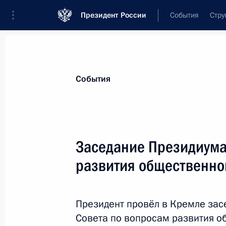
Президент России
События
Стру
Материалы по выбранной персоне
События
Цыденов
,
Алексей
Самбуевич
глава Республики Бурятия
Заседание Президиума
развития общественно
Лента событий
Президент провёл в Кремле зас
Совета по вопросам развития об