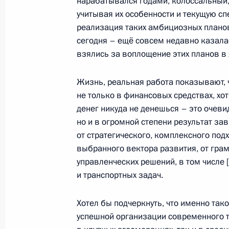
нарабатывался годами, колоссальный,
учитывая их особенности и текущую с
реализация таких амбициозных плано
Заседание комиссии Госсовета по 
сегодня – ещё совсем недавно казала
взялись за воплощение этих планов в
7 августа 2023 года, 15:30
Жизнь, реальная работа показывают, 
не только в финансовых средствах, хот
Совещание по развитию речного су
денег никуда не денешься – это очеви
но и в огромной степени результат зав
20 июня 2023 года, 19:05
от стратегического, комплексного под
выбранного вектора развития, от гра
управленческих решений, в том числе 
Мария Львова-Белова посетила Ка
и транспортных задач.
Воронежскую и Калужскую области,
7 июня 2023 года, 15:00
Хотел бы подчеркнуть, что именно та
успешной организации современного т