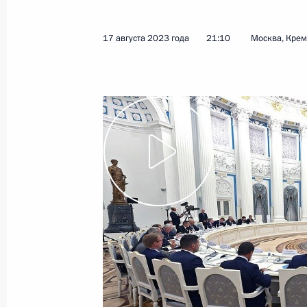
Алексей Дюмин принял участие в з
по направлению «Эффективная тра
17 августа 2023 года
21:10
Москва, Кре
26 июня 2026 года, 19:00
Совещание с членами Правительст
23 июня 2026 года, 17:30
Совещание с членами Правительст
4 марта 2026 года, 18:00
Встреча с главой Бурятии Алексее