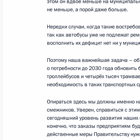
этом он вдвое меньше на муниципальны
13 марта 2023 года, 18:00
не меньше, а порой даже больше.
Нередки случаи, когда такие востреб
так как автобусы уже не подлежат рем
Совместное заседание комиссий Го
восполнить их дефицит нет ни у муници
«Транспорт» и «Энергетика»
7 февраля 2023 года, 14:30
Поэтому наша важнейшая задача – об
о потребности до 2030 года обновить 
троллейбусов и четырёх тысяч трамвае
Заседание комиссии Госcовета по 
необходимость в таких транспортных с
15 ноября 2022 года, 18:30
Опираться здесь мы должны именно н
смежников. Уверен, справиться с этим
сегодняшний уровень развития наших 
Второе заседание рабочей группы 
конечно, что заказы предприятиям буд
Госсовета о развитии Великого Вол
действенные меры Правительству нужн