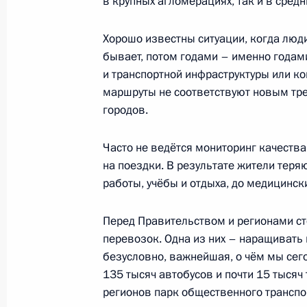
в крупных агломерациях, так и в средн
Заседание Президиума Государстве
Хорошо известны ситуации, когда люд
4 апреля 2023 года, 14:50
бывает, потом годами – именно годам
и транспортной инфраструктуры или к
маршруты не соответствуют новым т
Встреча с главой Бурятии Алексее
городов.
14 марта 2023 года, 20:30
Часто не ведётся мониторинг качества
на поездки. В результате жители теря
работы, учёбы и отдыха, до медицинск
Совещание по развитию дальневос
Перед Правительством и регионами ст
14 марта 2023 года, 20:10
перевозок. Одна из них – наращивать
безусловно, важнейшая, о чём мы сег
135 тысяч автобусов и почти 15 тысяч
14 марта Владимир Путин соверши
регионов парк общественного транспор
в Республику Бурятия