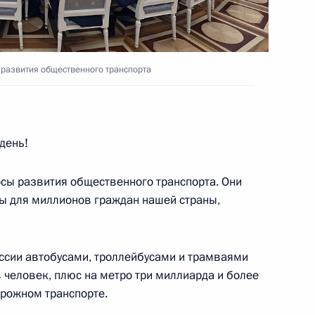
направлению «Инфраструктура
 развития общественного транспорта
день!
направлению «Транспорт»
осы развития общественного транспорта. Они
ы для миллионов граждан нашей страны,
оссии автобусами, троллейбусами и трамваями
ссовета по направлениям
 человек, плюс на метро три миллиарда и более
идиума Правительственной
рожном транспорте.