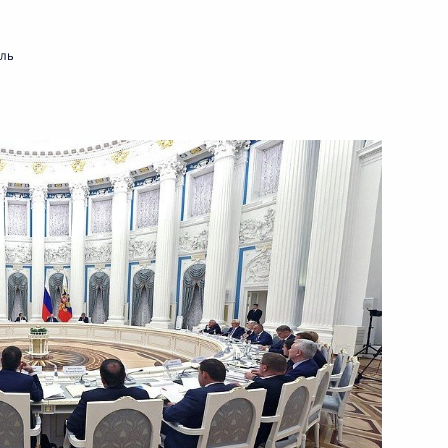
аседании комиссии Госсовета
нспортная система»
мль
ва
ва
м Цыденовым