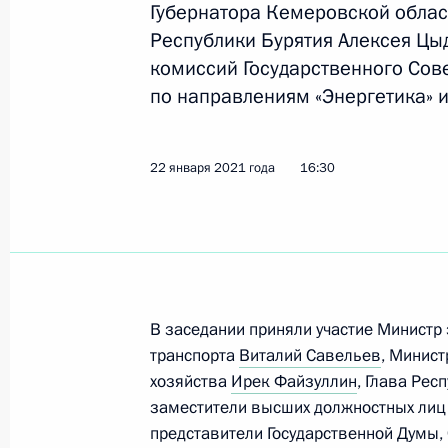
Губернатора Кемеровской облас
Показа
Республики Бурятия Алексея Цы
комиссий Государственного Сов
по направлениям «Энергетика» и
Заседание комиссии Госсовета по 
26 августа 2021 года, 16:30
22 января 2021 года
16:30
Совместное заседание комиссий Го
«Энергетика» и «Транспорт»
22 января 2021 года, 16:30
В заседании приняли участие Министр
транспорта
Виталий Савельев
, Минис
Совещание с членами Правительст
хозяйства
Ирек Файзуллин
, Глава Рес
заместители высших должностных лиц
13 января 2021 года, 16:00
представители Государственной Думы,