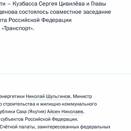
ти – Кузбасса Сергея Цивилёва и Главы
ть следующие материалы
денова состоялось совместное заседание
ета Российской Федерации
 «Транспорт».
направлению «Транспорт»
ссовета по направлениям
 энергетики
Николай Шульгинов
, Министр
тр строительства и жилищно-коммунального
ва
публики Саха (Якутия)
Айсен Николаев
,
 субъектов Российской Федерации,
 Счётной палаты, заинтересованных федеральных