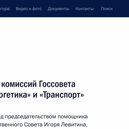
ктура
Видео и фото
Документы
Контакты
Поиск
Все персоны
 комиссий Госсовета
гетика» и «Транспорт»
Подписаться на ленту
д председательством помощника
твенного Совета Игоря Левитина,