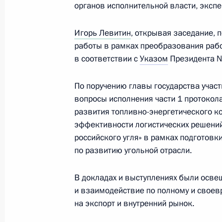
органов исполнительной власти, экспе
Встреча с главой Бурятии Алексее
Игорь Левитин
, открывая заседание,
работы в рамках преобразования рабо
30 ноября 2020 года, 13:05
в соответствии с
Указом
Президента №
По поручению главы государства учас
Заседание президиума Госсовета
вопросы исполнения части 1 протокол
4 сентября 2019 года, 13:50
развития топливно-энергетического к
эффективности логистических решени
российского угля» в рамках подготовк
по развитию угольной отрасли.
Заседание Госсовета по вопросам 
дорог и обеспечения безопасности
В докладах и выступлениях были осв
26 июня 2019 года, 15:30
и взаимодействие по полному и свое
на экспорт и внутренний рынок.