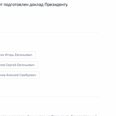
отовке заседания Госсовета
т подготовлен доклад Президенту.
томобильных дорог
ного движения
я эффективности системы
тин Игорь Евгеньевич
лев Сергей Евгеньевич
нов Алексей Самбуевич
ами регионов