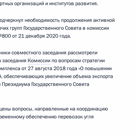
ртных организаций и институтов развития.
м Цыденовым
 подчеркнул необходимость продолжения активной
чих групп Государственного Совета в комиссии
800 от 21 декабря 2020 года.
тники совместного заседания рассмотрели
а заседания
Комиссии
по вопросам стратегии
омплекса от 27 августа 2018 года «О повышении
й, обеспечивающих увеличение объема экспорта
и Президиума Государственного Совета
развития сети автомобильных
 дорожного движения
ещены вопросы, направленные на координацию
временному обеспечению перевозок угля