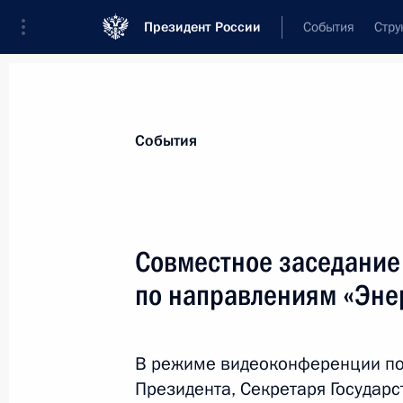
Президент России
События
Стру
Материалы по выбранной персоне
События
Цыденов
,
Алексей
Самбуевич
глава Республики Бурятия
Совместное заседание
по направлениям «Энер
Лента событий
В режиме видеоконференции по
Президента, Секретаря Государс