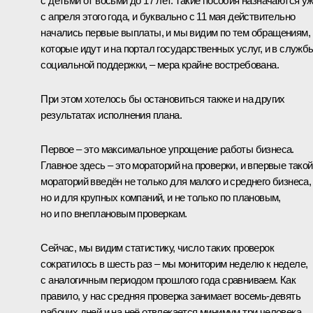
с детьми от восьми до 17 лет. Такие пособия назначаются у
с апреля этого года, и буквально с 11 мая действительно
начались первые выплаты, и мы видим по тем обращениям,
которые идут и на портал государственных услуг, и в служб
социальной поддержки, – мера крайне востребована.
При этом хотелось бы остановиться также и на других
результатах исполнения плана.
Первое – это максимальное упрощение работы бизнеса.
Главное здесь – это мораторий на проверки, и впервые такой
мораторий введён не только для малого и среднего бизнеса,
но и для крупных компаний, и не только по плановым,
но и по внеплановым проверкам.
Сейчас, мы видим статистику, число таких проверок
сократилось в шесть раз – мы мониторим неделю к неделе,
с аналогичным периодом прошлого года сравниваем. Как
правило, у нас средняя проверка занимает восемь-девять
рабочих дней и на неё отвлекается минимум три человека.