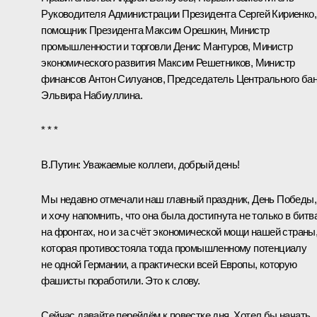
Руководителя Администрации Президента
Сергей Кириенко
,
помощник Президента
Максим Орешкин
, Министр
промышленности и торговли
Денис Мантуров
, Министр
экономического развития
Максим Решетников
, Министр
финансов
Антон Силуанов
, Председатель Центрального ба
Эльвира Набиуллина
.
* * *
В.Путин:
Уважаемые коллеги, добрый день!
Мы недавно отмечали наш главный праздник, День Победы,
и хочу напомнить, что она была достигнута не только в битв
на фронтах, но и за счёт экономической мощи нашей страны
которая противостояла тогда промышленному потенциалу
не одной Германии, а практически всей Европы, которую
фашисты поработили. Это к слову.
Сейчас давайте перейдём к повестке дня. Хотел бы начать