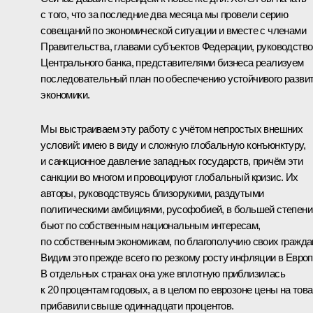
с того, что за последние два месяца мы провели серию
совещаний по экономической ситуации и вместе с членами
Правительства, главами субъектов Федерации, руководств
Центрального банка, представителями бизнеса реализуем
последовательный план по обеспечению устойчивого разви
экономики.
Мы выстраиваем эту работу с учётом непростых внешних
условий: имею в виду и сложную глобальную конъюнктуру,
и санкционное давление западных государств, причём эти
санкции во многом и провоцируют глобальный кризис. Их
авторы, руководствуясь близорукими, раздутыми
политическими амбициями, русофобией, в большей степени
бьют по собственным национальным интересам,
по собственным экономикам, по благополучию своих гражда
Видим это прежде всего по резкому росту инфляции в Европ
В отдельных странах она уже вплотную приблизилась
к 20 процентам годовых, а в целом по еврозоне цены на тов
прибавили свыше одиннадцати процентов.