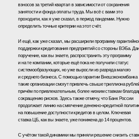
взносов за третий квартал в зависимости от сохранения
занятости и фонда оплаты труда. Мы всё с вами это
проходили, как я уже сказал, в период пандемии. Нужно
определить точные критерии на этот счёт.
И ещё, как уже сказал, мы расширили программу гарантийно
поддержки кредитования предприятий со стороны ВЭБа. Да
поручение, как вы знаете, распространить эту программу
и на те компании, которые ещё пока не получили статус
системообразующих, но уже выросли из разряда малого
и среднего бизнеса. С помощью гарантии Внешэкономбанка
такие организации смогут привлечь свыше триллиона рубле
причём по привлекательным, более низким ставкам благода
сокращению рисков. Здесь также отмечу, что Банк России
продолжает линию на смягчение денежно-кредитной политик
на повышение доступности кредитов в целом. Ключевая
ставка ЦБ, как вы знаете, уже понижена до 14 процентов.
С учётом такой динамики мы приняли решение снизить став