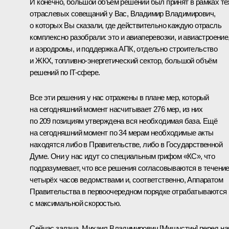
И конечно, большой объём решений был принят в рамках те
отраслевых совещаний у Вас, Владимир Владимирович,
о которых Вы сказали, где действительно каждую отрасль
комплексно разобрали: это и авиаперевозки, и авиастроение
и аэродромы, и поддержка АПК, отдельно строительство
и ЖКХ, топливно-энергетический сектор, большой объём
решений по IT-сфере.
Все эти решения у нас отражены в плане мер, который
на сегодняшний момент насчитывает 276 мер, из них
по 209 позициям утверждена вся необходимая база. Ещё
на сегодняшний момент по 34 мерам необходимые акты
находятся либо в Правительстве, либо в Государственной
Думе. Они у нас идут со специальным грифом «КС», что
подразумевает, что все решения согласовываются в течени
четырёх часов ведомствами и, соответственно, Аппаратом
Правительства в первоочередном порядке отрабатываются
с максимальной скоростью.
Сейчас задача, Михаил Владимирович [Мишустин] перед н