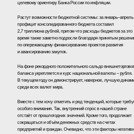
целевому ориентиру Банка России по инфляции.
Растут возможности бюджетной системы: за январь–апрель
профицит консолидированного бюджета составил
2,7 триллиона рублей, притом что расходы бюджетов за это
время также заметно подросли благодаря принятым решени
по опережающему финансированию проектов развития
и авансированию закупок.
На фоне рекордного положительного сальдо внешнеторгово
баланса укрепляется и курс национальной валюты – рубля.
В текущем году он демонстрирует, наверное, лучшую динам
среди всех валют мира.
Вместе с тем хочу отметить и ряд тенденций, которые треб
особого внимания. Так, внутренний спрос в нашей стране
отстаёт от прошлогодних значений. Кроме того, продолжает
сокращаться и объём денежных средств на счетах
предприятий и граждан. Очевидно, что эти факторы негатив