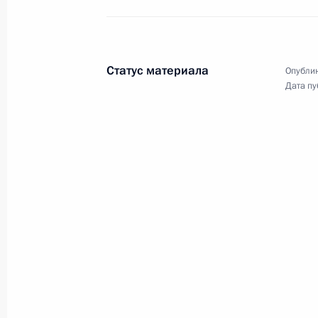
с заместителем Министра оборон
Юнус-Беком Евкуровым и Андреем
Трошевым.
Статус материала
Опублик
Дата пу
Совещание с членами
Правительства
27 сентября 2023 года
Аудио, 48 мин.
Владимир Путин в режиме
видеоконференции провёл
совещание с членами
Правительства.