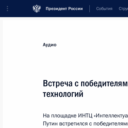
Президент России
События
Стру
Видеозаписи
Фотографии
Аудиозапи
Все материалы
Выступления
Совещан
Аудио
Показа
Встреча с победителя
технологий
Заседание попечительского
совета фонда «Талант
На площадке ИНТЦ «Интеллектуа
и успех»
Путин встретился с победителям