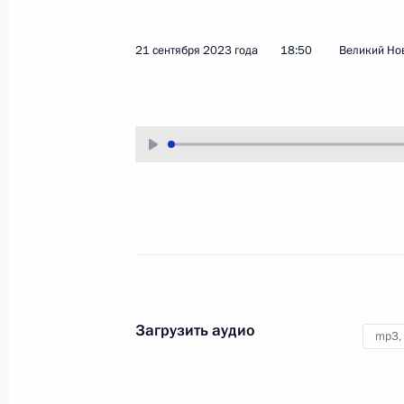
4 октября 2023 года
Аудио, 28 мин.
21 сентября 2023 года
18:50
Великий Но
Под председательством
Владимира Путина в режиме
видеоконференции состоялось
заседание попечительского совет
образовательного фонда «Талант
и успех».
Встреча с участниками финальног
этапа Международной олимпиады
по финансовой безопасности
Загрузить аудио
mp3,
4 октября 2023 года
Аудио, 32 мин.