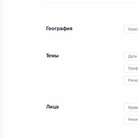
Президент выступил на пленарной
сессии «Разговор на равных»,
проводимой в рамках
III Международной олимпиады
География
Новг
по финансовой безопасности,
и пообщался с участниками
финального этапа соревнований.
Темы
Дети
Проф
Встреча с Юнус-Беком
Реги
Евкуровым и Андреем
Трошевым
Лица
Крав
29 сентября 2023 года
Аудио, 2 мин.
Ники
Накануне вечером глава
государства провёл встречу