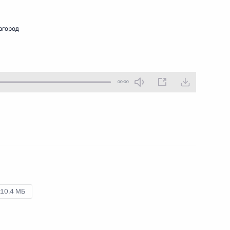
4 октября 2023 года
Аудио, 43 мин.
вгород
Владимир Путин побеседовал
с учащимися и преподавателями
образовательного центра
а
«Сириус».
00:00
о
Встреча
с военнослужащими –
участниками СВО
10.4 МБ
29 сентября 2023 года
Аудио, 3 мин.