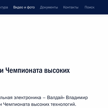
ктура
Видео и фото
Документы
Контакты
Поиск
си
ия, встречи
Встречи со СМИ
октябрь, 2023
ть следующие материалы
ми Чемпионата высоких
Встреча с учащимися
и преподавателями
льная электроника – Валдай» Владимир
образовательного центра
и Чемпионата высоких технологий.
«Сириус»