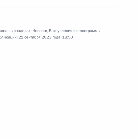
ы
встречу с 26 избранными
высшими должностными лицами
субъектов Российской Федерации.
ован в разделах:
Новости
,
Выступления и стенограммы
бликации:
21 сентября 2023 года, 18:50
Расширенное заседание
Президиума
Государственного Совета
21 сентября 2023 года
Аудио, 2 ч.
В Великом Новгороде Президент
провёл расширенное заседание
Президиума Государственного
Совета по вопросу «О развитии
рынка труда в Российской