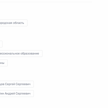
Владимир Путин встретился
в Кремле с военнослужащими –
участниками специальной военной
операции, удостоенными
ородская область
государственных наград за боевой
подвиг.
ессиональное образование
Встреча с избранными
оны
главами регионов
цов Сергей Сергеевич
28 сентября 2023 года
Аудио, 19 мин.
тин Андрей Сергеевич
Президент в режиме
видеоконференции провёл