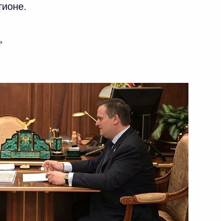
гионе.
ь