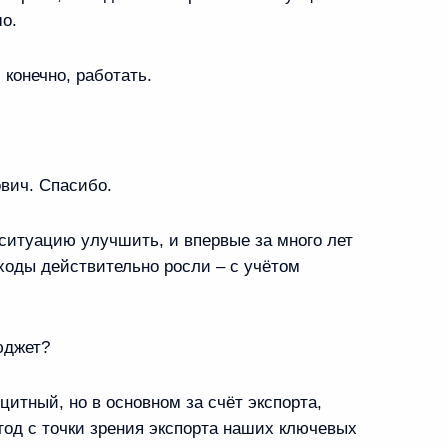
о.
 конечно, работать.
вич. Спасибо.
ситуацию улучшить, и впервые за много лет
ходы действительно росли – с учётом
ные
Официальные
Правовая и
сетевые ресурсы
техническая
ссии
Президента России
информация
юджет?
и
MAX
О портале
ВКонтакте
Об использовании
тный, но в основном за счёт экспорта,
сии
информации сайта
Rutube
 год с точки зрения экспорта наших ключевых
О персональных
Telegram-канал