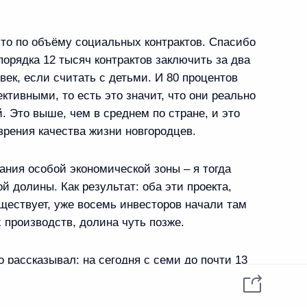
данных пользователей
YouTube
езиденту
Написать в редакцию
и —
сто по объёму социальных контрактов. Спасибо
ного
порядка 12 тысяч контрактов заключить за два
овек, если считать с детьми. И 80 процентов
 по
ктивными, то есть это значит, что они реально
 —
. Это выше, чем в среднем по стране, и это
зрения качества жизни новгородцев.
оссии
ания особой экономической зоны – я тогда
й долины. Как результат: оба эти проекта,
уществует, уже восемь инвесторов начали там
Все материалы сайта
 производств, долина чуть позже.
доступны по лицензии:
Creative Commons
о рассказывал: на сегодня с семи до почти 13
Attribution 4.0
International
удентов. В основном это не только новгородцы,