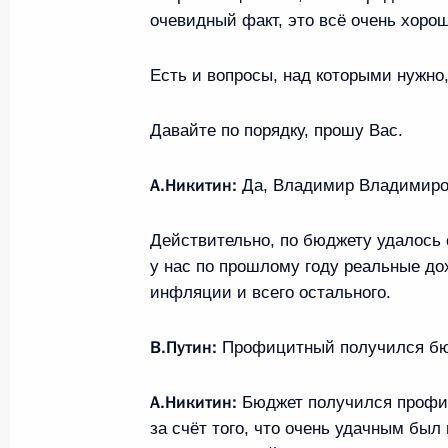
очевидный факт, это всё очень хорош
Есть и вопросы, над которыми нужно,
Давайте по порядку, прошу Вас.
А.Никитин:
Да, Владимир Владимиро
Действительно, по бюджету удалось 
у нас по прошлому году реальные до
Разделы сайта
Информацион
инфляции и всего остального.
Президента
ресурсы
России
Президента Ро
В.Путин:
Профицитный получился б
События
Президент Росси
Текущий ресурс
Структура
А.Никитин:
Бюджет получился профици
Конституция Рос
Видео и фото
за счёт того, что очень удачным был
Государственная
Документы