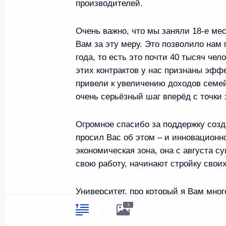
производителей.
символика
Контакты
Обратиться к Пр
Поиск
Президент Росси
Очень важно, что мы заняли 18-е ме
гражданам школь
Вам за эту меру. Это позволило нам 
возраста
Для СМИ
года, то есть это почти 40 тысяч чел
Виртуальный тур
Кремлю
этих контрактов у нас признаны эффе
Подписаться
Владимир Путин
привели к увеличению доходов семей
Справочник
личный сайт
очень серьёзный шаг вперёд с точки 
Дикая природа Р
Версия для людей
с ограниченными
Огромное спасибо за поддержку созд
возможностями
просил Вас об этом – и инновационно
English
экономическая зона, она с августа с
свою работу, начинают стройку своих
Администрация
Университет, про который я Вам мног
Президента России
2026 год
тысяч человек выросло количество ст
3
но и студенты из других регионов.