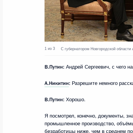
1 из 3
С губернатором Новгородской области
В.Путин:
Андрей Сергеевич, с чего н
А.Никитин
:
Разрешите немного расска
В.Путин:
Хорошо.
Я посмотрел, конечно, документы, зна
промышленное производство, объёмы
безработицы ниже, чем в среднем по