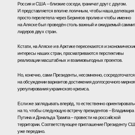
Россия и США – близкие соседи, граничат друг с другом.
И представляется вполне логичным, чтобы наша делегация
просто перелетела через Берингов пролив и чтобы именно
на Аляске был проведён столь важный и ожидаемый самми
лидеров двух стран.
Кстати, на Аляске и в Арктике пересекаются и экономически
интересы наших стран, просматриваются перспективы
реализации масштабных и взаимовыгодных проектов.
Но, конечно, сами Президенты, несомненно, сосредоточатся
на обсуждении вариантов достижения долгосрочного мирног
урегулирования украинского кризиса.
Если же заглядывать вперёд, то естественно ориентировать
на то, чтобы следующую встречу президентов – Владимира
Путина и Дональда Трампа – провести на российской
территории. Соответствующее приглашение Президенту С
уже передано.