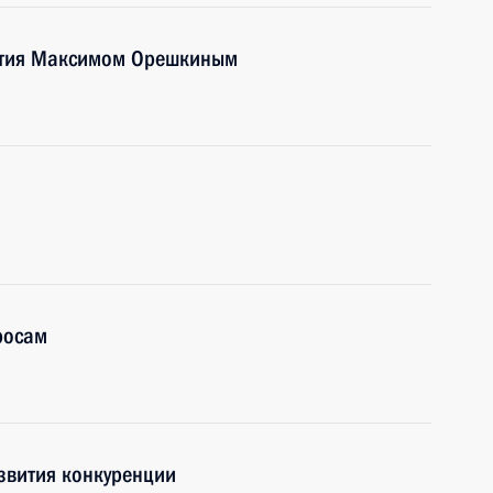
ития Максимом Орешкиным
росам
азвития конкуренции