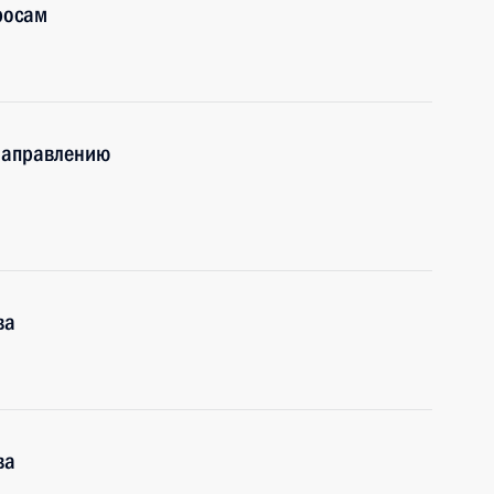
росам
 направлению
ва
ва