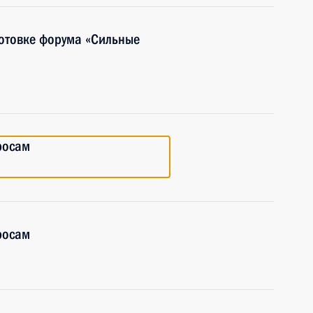
отовке форума «Сильные
росам
росам