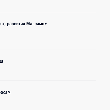
ого развития Максимом
ва
росам