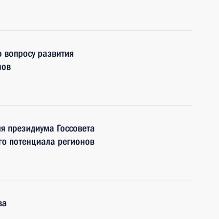
о вопросу развития
нов
я президиума Госсовета
го потенциала регионов
ва