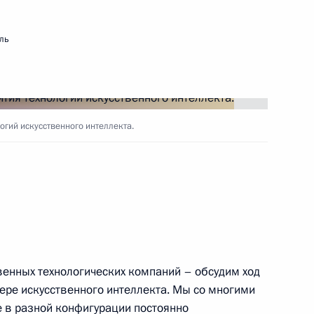
азвития технологий
ль
чей группы по повышению
гий искусственного интеллекта.
в культурного наследия,
ом состоянии
экосистем цифровой
венных технологических компаний – обсудим ход
ере искусственного интеллекта. Мы со многими
е в разной конфигурации постоянно