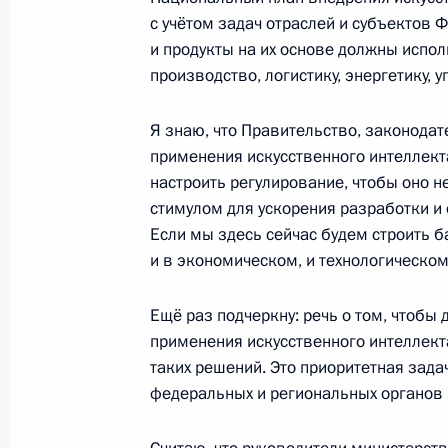
с учётом задач отраслей и субъектов 
и продукты на их основе должны испол
Совещание о развитии топливно-эн
производство, логистику, энергетику, 
20 мая 2024 года, 19:30
Я знаю, что Правительство, законодат
применения искусственного интеллекта
Подписаны указы о назначении в 
настроить регулирование, чтобы оно н
Президента
стимулом для ускорения разработки и
Если мы здесь сейчас будем строить б
14 мая 2024 года, 10:50
и в экономическом, и технологическом
Ещё раз подчеркну: речь о том, чтобы
применения искусственного интеллект
Показа
таких решений. Это приоритетная задач
федеральных и региональных органов 