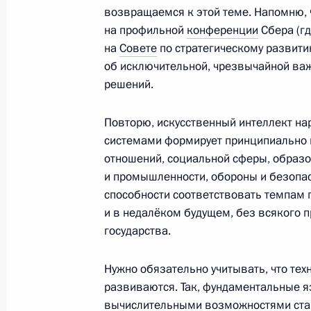
возвращаемся к этой теме. Напомню, ч
на профильной
конференции
Сбера (гд
Заседание межведомственной рабо
на
Совете
по стратегическому развит
экосистем цифровой экономики и
об исключительной, чрезвычайной важ
9 июня 2026 года, 15:30
решений.
Повторю, искусственный интеллект н
системами формирует принципиально 
Заседание Комиссии по вопросам р
отношений, социальной сферы, образо
искусственного интеллекта
и промышленности, обороны и безопас
15 мая 2026 года, 15:00
способности соответствовать темпам 
и в недалёком будущем, без всякого 
государства.
Совещание по вопросам развития т
интеллекта
Нужно обязательно учитывать, что тех
развиваются. Так, фундаментальные 
10 апреля 2026 года, 22:20
вычислительными возможностями ста