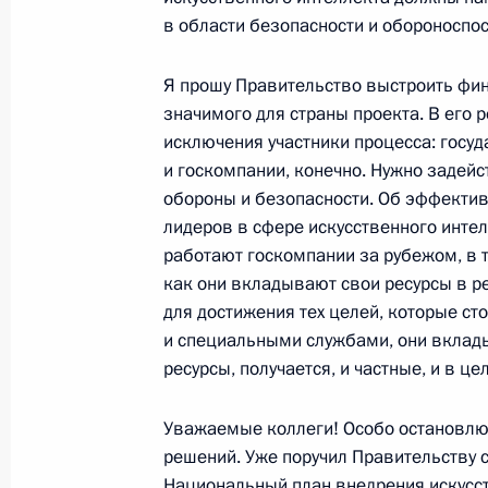
в области безопасности и обороноспос
Посещение индустриального парка 
Я прошу Правительство выстроить фин
значимого для страны проекта. В его 
2 октября 2024 года, 16:50
исключения участники процесса: госуд
и госкомпании, конечно. Нужно задей
обороны и безопасности. Об эффектив
Семинар-совещание по подготовке
лидеров в сфере искусственного интел
Президиума Госсовета «О развитии
работают госкомпании за рубежом, в 
как они вкладывают свои ресурсы в р
24 сентября 2024 года, 17:00
для достижения тех целей, которые с
и специальными службами, они вклад
ресурсы, получается, и частные, и в ц
Совещание с председателями комис
по направлениям социально-эконо
Уважаемые коллеги! Особо остановлю
24 июля 2024 года, 16:00
решений. Уже поручил Правительству 
Национальный план внедрения искусст