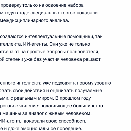
проверку только на освоение набора
м году в ходе специальных тестов показали
нте по вопросам развития
 междисциплинарного анализа.
кта
создаются интеллектуальные помощники, так
теллекта, ИИ-агенты. Они уже не только
твечают на простые вопросы пользователя,
ой степени уже без участия человека решают
по вопросам делового
венного интеллекта уже подходят к новому уровню
ровать свои действия и оценивать получаемые
ьми, с реальным миром. В прошлом году
ороговое явление: подавляющее большинство
о-Африканского саммита
ы машины за диалог с живым человеком,
и ИИ-агенты доказали свою способность
ое и даже эмоциональное поведение.