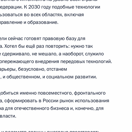
Федерации. К 2030 году подобные технологии
ьзоваться во всех областях, включая
ергетического комплекса
управление и образование.
ели сейчас готовят правовую базу для
. Хотел бы ещё раз повторить: нужно так
руководстве Администрации
е сдерживало, не мешало, а наоборот, служило
 опережающего внедрения передовых технологий.
арьеры, безусловно, отстанем
, и общественном, и социальном развитии.
 добиться именно повсеместного, фронтального
а, сформировать в России рынок использования
ть предыдущие материалы
а для отечественного бизнеса и, конечно, для
власти.