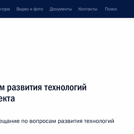
ктура
Видео и фото
Документы
Контакты
Поиск
Все персоны
ции Президента
м развития технологий
екта
Подписаться на ленту
ещание по вопросам развития технологий