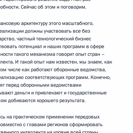
обности. Сейчас об этом и поговорим.
«Руднево»
ансовую архитектуру этого масштабного,
реализации должны участвовать все без
арство, частный технологический бизнес
ствовать потенциал и наших программ в сфере
ности такого механизма говорит опыт стран –
 к расширенному заседанию
лекта. И такой опыт нам известен, мы знаем, как
 экспорта»
том числе как работают оборонные ведомства,
еализацию соответствующих программ. Конечно,
тоят перед оборонными ведомствами
ывают деньги и привлекают и государственные
елом добиваются хорошего результата.
сий Госсовета
мического развития РФ
сь на практическом применении передовых
совместно с главами регионов сформировать
венного интеллекта на уровне всей страны