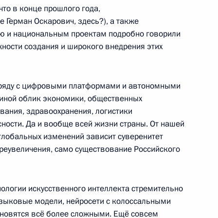
то в конце прошлого года,
е Герман Оскарович, здесь?), а также
чей группы по развитию
ию и национальным проектам подробно говорили
 цифровых платформ
ности создания и широкого внедрения этих
аряду с цифровыми платформами и автономными
иной облик экономики, общественных
азвития технологий
вания, здравоохранения, логистики
ности. Да и вообще всей жизни страны. От нашей
глобальных изменений зависит суверенитет
преувеличения, само существование Российского
ехнологий искусственного
нологии искусственного интеллекта стремительно
языковые модели, нейросети с колоссальными
новятся всё более сложными. Ещё совсем