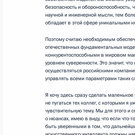
безопасность и обороноспособность, ч
Совещание с председателями комис
научной и инженерной мысли, тем боле
по направлениям социально-эконо
обладает в этой сфере уникальными 
25 ноября 2024 года, 17:00
Поэтому считаю необходимым обеспеч
отечественных фундаментальных модел
конкурентоспособными в мировом ма
Максим Орешкин назначен спецпре
уровнем суверенности. Это значит, чт
по финансово-экономическому сотр
осуществляться российскими компани
БРИКС
управлять всеми параметрами таких с
19 октября 2024 года, 11:30
Я хочу здесь сразу сделать маленькое
не пугаться тех коллег, с которыми я 
Максим Орешкин назначен председ
чувствительную тему. Мы для этого и с
по подготовке и проведению ПМЭФ
о нюансах, имею в виду, что если что-
быть уверенными в том, что дальнейш
3 октября 2024 года, 14:40
искусственного интеллекта должны на