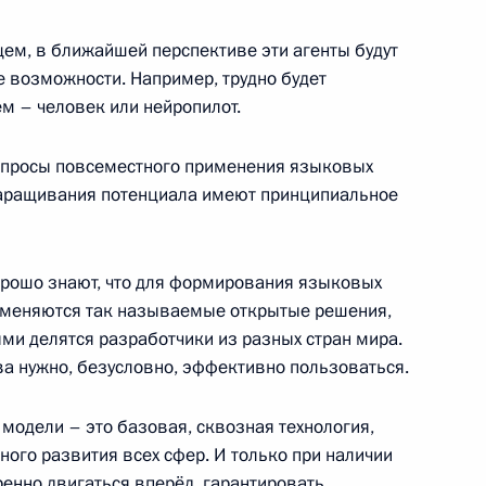
ем, в ближайшей перспективе эти агенты будут
е возможности. Например, трудно будет
й общественной организации
м – человек или нейропилот.
 вопросы повсеместного применения языковых
 наращивания потенциала имеют принципиальное
ва
орошо знают, что для формирования языковых
рименяются так называемые открытые решения,
ми делятся разработчики из разных стран мира.
ва нужно, безусловно, эффективно пользоваться.
скусственного интеллекта»
 модели – это базовая, сквозная технология,
ного развития всех сфер. И только при наличии
енно двигаться вперёд, гарантировать