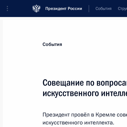
Президент России
События
Стру
Материалы по выбранной персоне
События
Орешкин
,
Максим
Станиславович
заместитель Руководителя Администра
Совещание по вопроса
искусственного интелл
Биография
Лента событий
Президент провёл в Кремле сов
искусственного интеллекта.