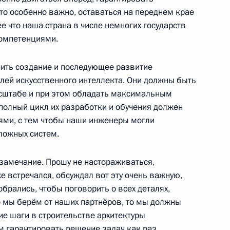
то особенно важно, оставаться на переднем крае
сий Госсовета
е что наша страна в числе немногих государств
мического развития
компетенциями.
ить создание и последующее развитие
ей искусственного интеллекта. Они должны быть
сштабе и при этом обладать максимальным
дставителем Президента
о полный цикл их разработки и обучения должен
удничеству со странами
ями, с тем чтобы наши инженеры могли
ложных систем.
 замечание. Прошу не настораживаться,
уже встречался, обсуждал вот эту очень важную,
ателем оргкомитета
обрались, чтобы поговорить о всех деталях,
то мы берём от наших партнёров, то мы должны
ие шаги в строительстве архитектуры
м гарантировать решение задач как раз