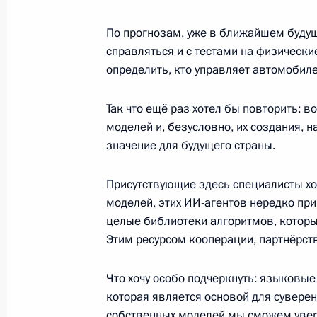
По прогнозам, уже в ближайшем будущ
справляться и с тестами на физически
Встреча с членами Общероссийско
определить, кто управляет автомобиле
«Деловая Россия»
13 мая 2025 года, 17:50
Так что ещё раз хотел бы повторить:
моделей и, безусловно, их создания,
значение для будущего страны.
Совещание с членами Правительст
Присутствующие здесь специалисты х
23 января 2025 года, 18:00
моделей, этих ИИ-агентов нередко п
целые библиотеки алгоритмов, которы
Этим ресурсом кооперации, партнёрст
Конференция «Путешествие в мир и
11 декабря 2024 года, 19:05
Что хочу особо подчеркнуть: языковые
которая является основой для суверен
собственных моделей мы сможем увер