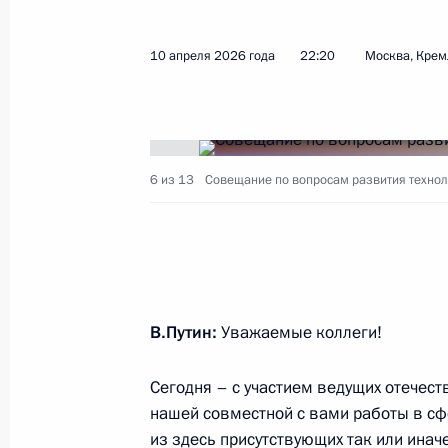
Заседание Комиссии по вопросам р
искусственного интеллекта
10 апреля 2026 года
22:20
Москва, Крем
15 июля 2026 года, 16:30
Заседание межведомственной рабо
6 из 13
Совещание по вопросам развития техноло
эффективности сохранения объекто
находящихся в неудовлетворительн
14 июля 2026 года, 15:00
В.Путин:
Уважаемые коллеги!
Семинар-совещание по развитию 
экономики и цифровых платформ
Сегодня – с участием ведущих отечест
9 июля 2026 года, 17:00
нашей совместной с вами работы в сф
из здесь присутствующих так или инач