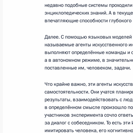
недавно подобные системы проходили 
энциклопедических знаний. А в текуще
Образована Комиссия при Президе
впечатляющие способности глубокого
технологий искусственного интелле
Далее. С помощью языковых моделей 
26 февраля 2026 года, 15:45
называемые агенты искусственного ин
выполняют определённые команды и о
а в автономном режиме, в значительн
Образован Национальный комитет 
поставленные им, человеком, задачи.
сотрудничества в БРИКС
16 февраля 2026 года, 19:30
Что крайне важно, эти агенты искусст
самостоятельности. Они учатся плани
результаты, взаимодействовать с люд
в определённом смысле произошло п
Принята декларация лидеров Южн
участников эксперимента сочло ответ
«Группы двадцати»
за диалог с собеседником. То есть эт
23 ноября 2025 года, 11:15
имитировать человека, его когнитивн