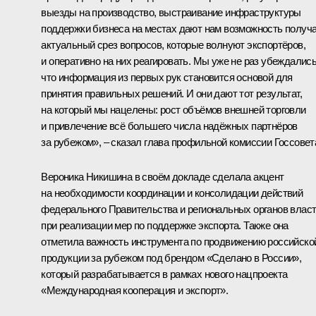
выезды на производство, выстраивание инфраструктуры
поддержки бизнеса на местах дают нам возможность получ
актуальный срез вопросов, которые волнуют экспортёров,
и оперативно на них реагировать. Мы уже не раз убеждались
что информация из первых рук становится основой для
принятия правильных решений. И они дают тот результат,
на который мы нацелены: рост объёмов внешней торговли
и привлечение всё большего числа надёжных партнёров
за рубежом», – сказал глава профильной комиссии Госсовет
Вероника Никишина в своём докладе сделала акцент
на необходимости координации и консолидации действий
федерального Правительства и региональных органов влас
при реализации мер по поддержке экспорта. Также она
отметила важность инструмента по продвижению российско
продукции за рубежом под брендом «Сделано в России»,
который разрабатывается в рамках нового нацпроекта
«Международная кооперация и экспорт».