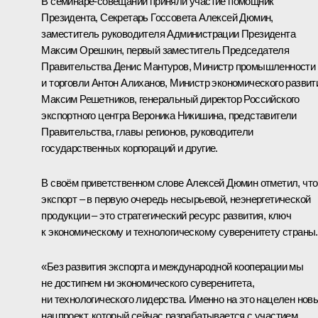
В семинаре-совещании приняли участие помощник
Президента, Секретарь Госсовета
Алексей Дюмин
,
заместитель руководителя Администрации Президента
Максим Орешкин
, первый заместитель Председателя
Правительства
Денис Мантуров
, Министр промышленности
и торговли
Антон Алиханов
, Министр экономического развит
Максим Решетников
, генеральный директор Российского
экспортного центра Вероника Никишина, представители
Правительства, главы регионов, руководители
государственных корпораций и другие.
В своём приветственном слове Алексей Дюмин отметил, что
экспорт – в первую очередь несырьевой, неэнергетической
продукции – это стратегический ресурс развития, ключ
к экономическому и технологическому суверенитету страны.
«Без развития экспорта и международной кооперации мы
не достигнем ни экономического суверенитета,
ни технологического лидерства. Именно на это нацелен нов
нацпроект, который сейчас разрабатывается с участием