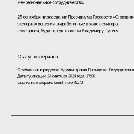
межрегиональное сотрудничество.
25 сентября
на заседании Президиума Госсовета «О развит
экспорта» решения, выработанные в ходе семинара-
совещания, будут представлены Владимиру Путину.
Статус материала
Опубликован в разделах:
Администрация Президента
,
Государствен
Дата публикации:
24 сентября 2024 года, 17:00
Ссылка на материал:
kremlin.ru/d/75173