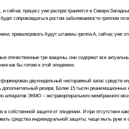
, и сейчас процесс уже распространяется в Северо-Западны
 будет сопровождаться ростом заболеваемости гриппом по в
мии, превалировать будут штаммы гриппа А, сейчас уже эт
ные отечественные три вакцины, они содержат все актуаль
ние как бы готово к этой эпидемии.
 сформирован двухнедельный несгораемый запас средств ин
ь дополнительный резерв. Более 15 тысяч реанимационных к
о аппаратов ЭКМО – экстракорпорального мембранного оксиг
ло в собственной защите от эпидемии. И при отсутствии ка
ать средства индивидуальной защиты, чаще мыть руки и сл