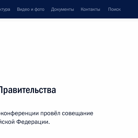
ктура
Видео и фото
Документы
Контакты
Поиск
Все персоны
Правительства
оконференции провёл совещание
Подписаться на ленту
йской Федерации.