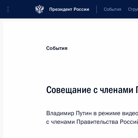
Президент России
События
Стру
Материалы по выбранной персоне
События
Зиничев
,
Евгений
Николаевич
Совещание с членами 
Владимир Путин в режиме виде
Лента событий
с членами Правительства Росси