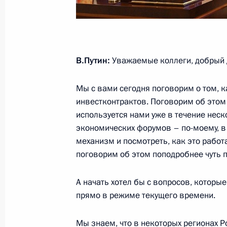
Нагорного Карабаха
13 ноября 2020 года, 17:15
В.Путин:
Уважаемые коллеги, добрый 
Президенту доложено о работе гру
Мы с вами сегодня поговорим о том, 
в Ливане
инвестконтрактов. Поговорим об этом
12 августа 2020 года, 18:35
используется нами уже в течение неско
экономических форумов – по-моему, в 
механизм и посмотреть, как это работа
поговорим об этом поподробнее чуть 
Встреча с экологами и зоозащитн
5 июня 2020 года, 15:40
А начать хотел бы с вопросов, котор
прямо в режиме текущего времени.
Совещание о ситуации с паводками
Мы знаем, что в некоторых регионах 