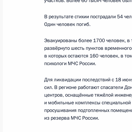
участков. Более 60 тысяч человек был
В результате стихии пострадали 54 че
Совещание с членами Правительст
Один человек погиб.
4 июня 2019 года, 17:00
Эвакуированы более 1700 человек, в 
развёрнуто шесть пунктов временного
в которых остаются 160 человек, в то
Совещание с членами Правительст
психологи МЧС России.
29 апреля 2019 года, 15:15
Для ликвидации последствий с 18 ию
сил. В регионе работают спасатели До
Совещание с членами Правительст
центров, оснащённые тяжёлой инженер
и мобильные комплексы специальной 
11 апреля 2019 года, 15:45
просушивания подтопленных помещени
из резерва МЧС России.
Поручения МЧС и Минздраву в свя