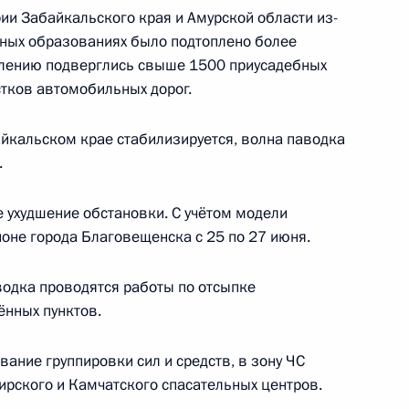
иничевым
ии Забайкальского края и Амурской области из-
ьных образованиях было подтоплено более
плению подверглись свыше 1500 приусадебных
астков автомобильных дорог.
ва
йкальском крае стабилизируется, волна паводка
.
 ухудшение обстановки. С учётом модели
ва
йоне города Благовещенска с 25 по 27 июня.
одка проводятся работы по отсыпке
ённых пунктов.
о исполняющим обязанности
ание группировки сил и средств, в зону ЧС
асти
ирского и Камчатского спасательных центров.