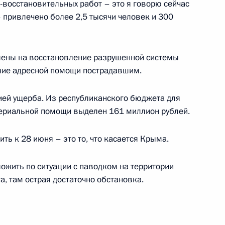
-восстановительных работ – это я говорю сейчас
привлечено более 2,5 тысячи человек и 300
лены на восстановление разрушенной системы
ние адресной помощи пострадавшим.
ния Зиничева и Максима
в Соликамске
ией ущерба. Из республиканского бюджета для
ериальной помощи выделен 161 миллион рублей.
ь к 28 июня – это то, что касается Крыма.
и последствий паводковой
ожить по ситуации с паводком на территории
, там острая достаточно обстановка.