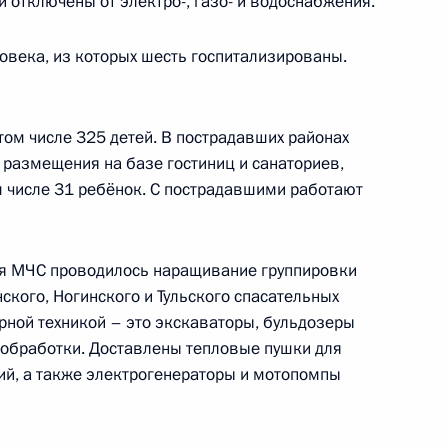
и отключены от электро-, газо- и водоснабжения.
ловека, из которых шесть госпитализированы.
ва
том числе 325 детей. В пострадавших районах
 размещения на базе гостиниц и санаториев,
м числе 31 ребёнок. С пострадавшими работают
ва
ня МЧС проводилось наращивание группировки
нского, Ногинского и Тульского спасательных
ва
ной техникой – это экскаваторы, бульдозеры
обработки. Доставлены тепловые пушки для
й, а также электрогенераторы и мотопомпы
зи со взрывом в жилом доме