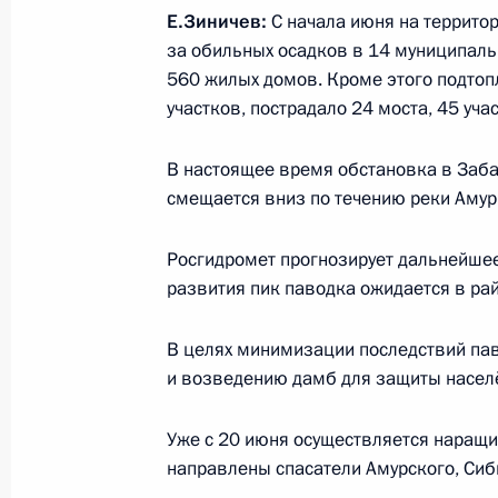
Встреча с главой МЧС Евгением З
Е.Зиничев:
С начала июня на территор
2 августа 2018 года, 18:20
за обильных осадков в 14 муниципал
560 жилых домов. Кроме этого подто
участков, пострадало 24 моста, 45 уч
Совещание с членами Правительст
В настоящее время обстановка в Заба
18 июля 2018 года, 15:20
смещается вниз по течению реки Амур
Росгидромет прогнозирует дальнейшее
Совещание с членами Правительст
развития пик паводка ожидается в ра
20 июня 2018 года, 16:00
В целях минимизации последствий пав
и возведению дамб для защиты насел
Антон Алиханов назначен временн
Уже с 20 июня осуществляется наращив
губернатора Калининградской обл
направлены спасатели Амурского, Сиб
6 октября 2016 года, 17:45