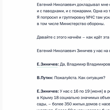
Евгений Николаевич докладывал мне о
26 мая 2020 года, 15:45
и с паводками, и с пожарами. Одна из
Я попросил и группировку МЧС там уси
в том числе Министерство обороны.
Совещание о ситуации с паводками
27 апреля 2020 года, 15:25
Давайте с этого начнём – как идёт эта
Евгений Николаевич Зиничев у нас на
Встреча с главой МЧС Евгением З
Е.Зиничев
:
Да, Владимир Владимиров
27 декабря 2019 года, 12:05
В.Путин:
Пожалуйста. Как ситуация?
Совещание о жилищном обеспечени
Е.Зиничев:
У нас с 16 по 19 [июня] в
в ходе паводка в Иркутской област
в Крыму 18 социально значимых объек
сады, – более 350 жилых домов с нас
2 сентября 2019 года, 15:15