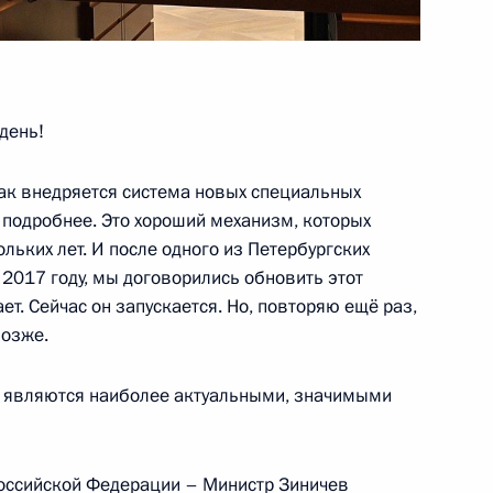
день!
ппировки МЧС России
как внедряется система новых специальных
 подробнее. Это хороший механизм, которых
льких лет. И после одного из Петербургских
2017 году, мы договорились обновить этот
ет. Сейчас он запускается. Но, повторяю ещё раз,
позже.
иками
ые являются наиболее актуальными, значимыми
 и пожарами в регионах
Российской Федерации – Министр Зиничев