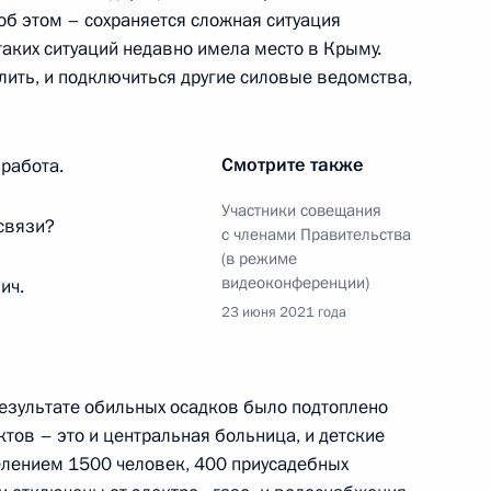
б этом – сохраняется сложная ситуация
 таких ситуаций недавно имела место в Крыму.
лить, и подключиться другие силовые ведомства,
 и пожарами в регионах
Смотрите также
 работа.
Участники совещания
 связи?
с членами Правительства
иничевым
(в режиме
видеоконференции)
ич.
23 июня 2021 года
и граждан, пострадавших
 результате обильных осадков было подтоплено
и
тов – это и центральная больница, и детские
елением 1500 человек, 400 приусадебных