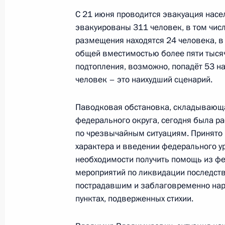
С 21 июня проводится эвакуация насе
эвакуированы 311 человек, в том числ
размещения находятся 24 человека, в 
Евгений Зиничев назначен врио Г
общей вместимостью более пяти тысяч
области
подтопления, возможно, попадёт 53 н
28 июля 2016 года, 12:15
человек – это наихудший сценарий.
Паводковая обстановка, складывающа
федерального округа, сегодня была р
по чрезвычайным ситуациям. Принято
характера и введении федерального у
Встреча с военнослужащими Во
необходимости получить помощь из ф
мероприятий по ликвидации последст
26 июля 2026 года
пострадавшим и заблаговременно нара
пунктах, подверженных стихии.