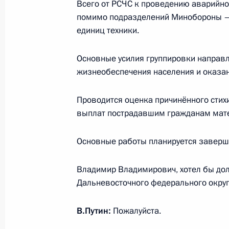
Всего от РСЧС к проведению аварийно
в Магнитогорске
помимо подразделений Минобороны – 
единиц техники.
31 декабря 2018 года, 10:50
Основные усилия группировки направ
жизнеобеспечения населения и оказа
Президент заслушал доклады Евге
Решетникова о ситуации на шахте 
Проводится оценка причинённого стих
23 декабря 2018 года, 12:30
выплат пострадавшим гражданам мат
Основные работы планируется завершит
Совещание по вопросам ликвидаци
ситуации в Краснодарском крае
Владимир Владимирович, хотел бы дол
Дальневосточного федерального округа
27 октября 2018 года, 11:40
В.Путин:
Пожалуйста.