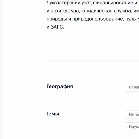
бухгалтерский учёт, финансирование и
и архитектура, юридическая служба, 
природы и природопользование, культу
Герман Клименко принял участие в
и ЗАГС.
информационных и интернет-техно
Сеченова
13 октября 2016 года, 14:30
Герман Клименко посетил Удмуртск
География
Влад
12 октября 2016 года, 15:00
Темы
Импо
Советник Президента Герман Климе
в конференции «Биотехмед-2016»
Наук
27 сентября 2016 года, 15:00