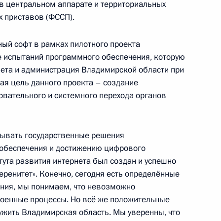
в центральном аппарате и территориальных
 приставов (ФССП).
 открытии курса лекций
ный софт в рамках пилотного проекта
бщество»
е испытаний программного обеспечения, которую
нета и администрация Владимирской области при
ая цель данного проекта – создание
вательного и системного перехода органов
о импортозамещению
ывать государственные решения
обеспечения и достижению цифрового
итута развития интернета был создан и успешно
ренитет». Конечно, сегодня есть определённые
ния, мы понимаем, что невозможно
ным технологиям холдинга
оенные процессы. Но всё же положительные
лужить Владимирская область. Мы уверенны, что