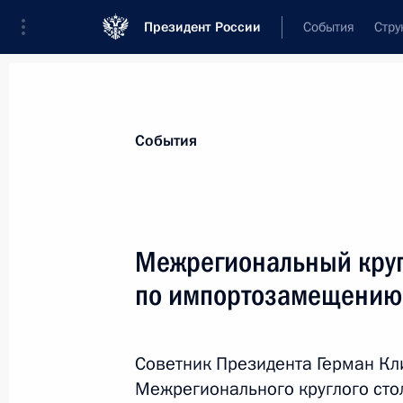
Президент России
События
Стру
Материалы по выбранной персоне
События
Клименко
,
Герман
Сергеевич
Межрегиональный круг
по импортозамещению
Лента событий
Советник Президента Герман Кл
Межрегионального круглого ст