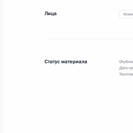
Лица
Клим
Герман Клименко принял участие 
совещании руководителей правоох
23 сентября 2016 года, 18:00
Статус материала
Опублик
Дата пу
Форум «Интернет+финансы»
Текстов
21 сентября 2016 года, 17:00
Герман Клименко принял участие в
интернет-форума «РИФ-Воронеж»
16 сентября 2016 года, 14:00