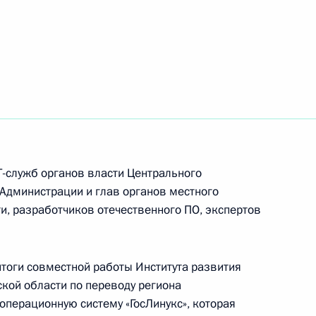
ть следующие материалы
область
 для слушателей Военной
Т-служб органов власти Центрального
Сил
 Администрации и глав органов местного
, разработчиков отечественного ПО, экспертов
 работе форума «Территория
тоги совместной работы Института развития
кой области по переводу региона
 операционную систему «ГосЛинукс», которая