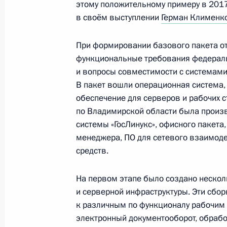
14 декабря 2016 года, 18:00
этому положительному примеру в 2017 
в своём выступлении
Герман Клименк
При формировании базового пакета от
Герман Клименко совершил поездку
функциональные требования федераль
30 ноября 2016 года, 16:30
и вопросы совместимости с системам
В пакет вошли операционная система
обеспечение для серверов и рабочих с
по Владимирской области была произв
Всероссийский форум «Будущие ин
системы «ГосЛинукс», офисного пакета,
России»
менеджера, ПО для сетевого взаимоде
21 ноября 2016 года, 14:00
средств.
На первом этапе было создано нескол
Герман Клименко принял участие в
и серверной инфраструктуры. Эти сбо
интерактивной недели
к различным по функционалу рабочим 
электронный документооборот, обрабо
1 ноября 2016 года, 17:30