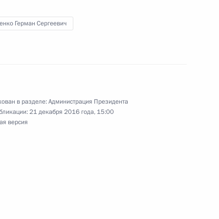
енко Герман Сергеевич
в координационном
ранительных органов
ован в разделе:
Администрация Президента
бликации:
21 декабря 2016 года, 15:00
ая версия
 работе межрегионального