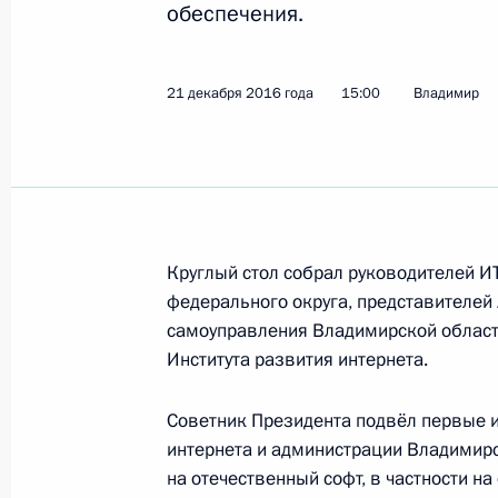
обеспечения.
Показа
21 декабря 2016 года
15:00
Владимир
Герман Клименко посетил Омскую 
17 февраля 2017 года, 16:00
Герман Клименко прочитал лекцию
Круглый стол собрал руководителей И
академии Генштаба Вооружённых 
федерального округа, представителей
26 января 2017 года, 17:30
самоуправления Владимирской области
Института развития интернета.
Герман Клименко принял участие в
Советник Президента подвёл первые и
интернета и администрации Владимирс
бизнеса – территория жизни»
на отечественный софт, в частности на
23 января 2017 года, 18:00