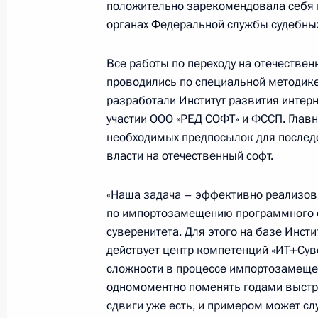
положительно зарекомендовала себя 
органах Федеральной службы судебных
Герман Клименко принял участие в
Все работы по переходу на отечествен
Министерства обороны «Армия и о
проводились по специальной методик
разработали Институт развития интер
12 января 2017 года, 16:00
участии ООО «РЕД СОФТ» и ФССП. Главн
необходимых предпосылок для последо
власти на отечественный софт.
Межрегиональный круглый стол п
программного обеспечения
«Наша задача – эффективно реализов
по импортозамещению программного 
21 декабря 2016 года, 15:00
суверенитета. Для этого на базе Инст
действует центр компетенций «ИТ+Суве
сложности в процессе импортозамеще
Заседание Совета по информацион
одномоментно поменять годами выстр
«Вертолёты России»
сдвиги уже есть, и примером может с