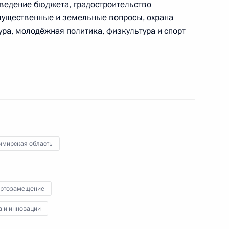
 ведение бюджета, градостроительство
имущественные и земельные вопросы, охрана
ра, молодёжная политика, физкультура и спорт
 открытии кафедры
логий Первого МГМУ им. И.М.
ую Республику
имирская область
ртозамещение
нко принял участие
а и инновации