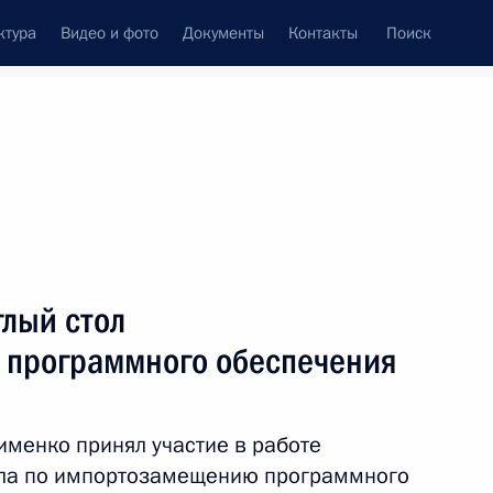
ктура
Видео и фото
Документы
Контакты
Поиск
Все персоны
лый стол
 программного обеспечения
Подписаться на ленту
именко принял участие в работе
ола по импортозамещению программного