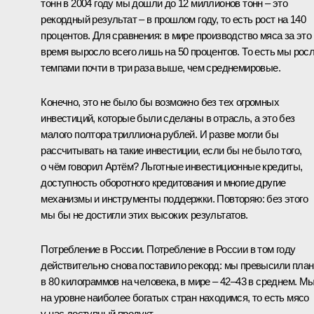
тонн в 2004 году мы дошли до 12 миллионов тонн – это
рекордный результат – в прошлом году, то есть рост на 140
процентов. Для сравнения: в мире производство мяса за это
время выросло всего лишь на 50 процентов. То есть мы рос
темпами почти в три раза выше, чем среднемировые.
Конечно, это не было бы возможно без тех огромных
инвестиций, которые были сделаны в отрасль, а это без
малого полтора триллиона рублей. И разве могли бы
рассчитывать на такие инвестиции, если бы не было того,
о чём говорил Артём? Льготные инвестиционные кредиты,
доступность оборотного кредитования и многие другие
механизмы и инструменты поддержки. Повторяю: без этого
мы бы не достигли этих высоких результатов.
Потребление в России. Потребление в России в том году
действительно снова поставило рекорд: мы превысили план
в 80 килограммов на человека, в мире – 42–43 в среднем. М
на уровне наиболее богатых стран находимся, то есть мясо
у нас доступный продукт.