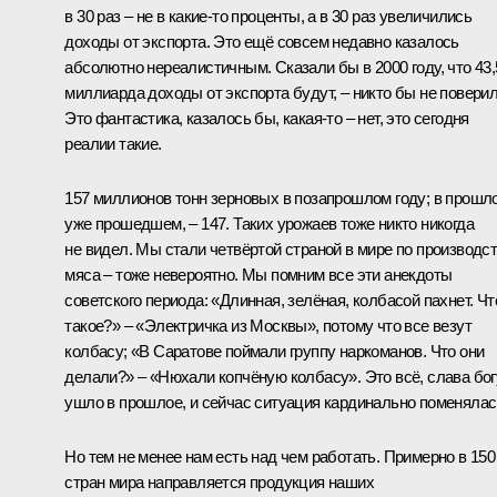
в 30 раз – не в какие-то проценты, а в 30 раз увеличились
доходы от экспорта. Это ещё совсем недавно казалось
абсолютно нереалистичным. Сказали бы в 2000 году, что 43,
миллиарда доходы от экспорта будут, – никто бы не поверил
Это фантастика, казалось бы, какая-то – нет, это сегодня
реалии такие.
157 миллионов тонн зерновых в позапрошлом году; в прошл
уже прошедшем, – 147. Таких урожаев тоже никто никогда
не видел. Мы стали четвёртой страной в мире по производс
мяса – тоже невероятно. Мы помним все эти анекдоты
советского периода: «Длинная, зелёная, колбасой пахнет. Чт
такое?» – «Электричка из Москвы», потому что все везут
колбасу; «В Саратове поймали группу наркоманов. Что они
делали?» – «Нюхали копчёную колбасу». Это всё, слава бог
ушло в прошлое, и сейчас ситуация кардинально поменялас
Но тем не менее нам есть над чем работать. Примерно в 150
стран мира направляется продукция наших