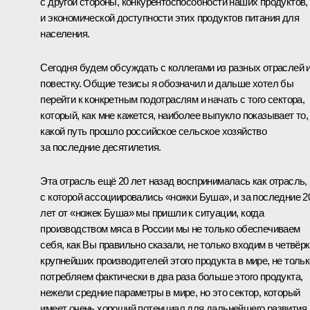
с другой стороны, конкурентоспособности наших продуктов,
и экономической доступности этих продуктов питания для
населения.
Сегодня будем обсуждать с коллегами из разных отраслей 
повестку. Общие тезисы я обозначил и дальше хотел бы
перейти к конкретным подотраслям и начать с того сектора,
который, как мне кажется, наиболее выпукло показывает то,
какой путь прошло российское сельское хозяйство
за последние десятилетия.
Эта отрасль ещё 20 лет назад воспринималась как отрасль,
с которой ассоциировались «ножки Буша», и за последние 2
лет от «ножек Буша» мы пришли к ситуации, когда
производством мяса в России мы не только обеспечиваем
себя, как Вы правильно сказали, не только входим в четвёр
крупнейших производителей этого продукта в мире, не тольк
потребляем фактически в два раза больше этого продукта,
нежели средние параметры в мире, но это сектор, который
имеет очень хороший потенциал для дальнейшего развития.