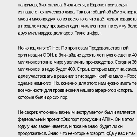
например, биотоплива, биодизеля, в Европе производят
из нашего технического жира. Так вот: общий объём экспорт
мяса и мясопродуктов из всего того, что даёт животноводств
в прошлом году превысил один миллион тонн на сумму бол
двух миллиардов долларов. Такие цифры.
Но конец ли это? Нет. По прогнозам Продовольственной
организации ООН, в ближайшие десять лет нужно ещё на 40
миллионов тонн в мире увеличить производство. Сегодня 36
миллионов, а надо будет 400. Стран, которые могут на само
деле участвовать в решении этих задач, крайне мало – Росс
одна из немногих. Но, конечно, для этого нам нужно иметь те
возможности для продвижения нашего аграрного экспорта,
которые были до сих пор.
Не секрет, что очень важным инструментом был и является
федеральный проект «Экспорт продукции АПК». Он в этом
году у нас заканчивается, и пока не знаю, будет ли он
продолжаться. Знаю, что некоторые говорят: «Да у вас и так