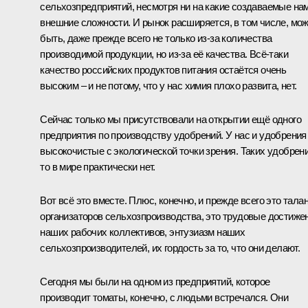
сельхозпредприятий, несмотря ни на какие создаваемые на
внешние сложности. И рынок расширяется, в том числе, мо
быть, даже прежде всего не только из-за количества
производимой продукции, но из-за её качества. Всё-таки
качество российских продуктов питания остаётся очень
высоким – и не потому, что у нас химия плохо развита, нет.
Сейчас только мы
присутствовали
на открытии ещё одного
предприятия по производству удобрений. У нас и удобрения
высокочистые с экологической точки зрения. Таких удобрен
то в мире практически нет.
Вот всё это вместе. Плюс, конечно, и прежде всего это тала
организаторов сельхозпроизводства, это трудовые достиже
наших рабочих коллективов, энтузиазм наших
сельхозпроизводителей, их гордость за то, что они делают.
Сегодня мы
были
на одном из предприятий, которое
производит томаты, конечно, с людьми встречался. Они