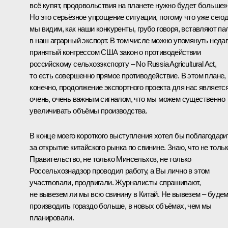
всё купят, продовольствия на планете нужно будет больше»
Но это серьёзное упрощение ситуации, потому что уже сего
мы видим, как наши конкуренты, грубо говоря, вставляют па
в наш аграрный экспорт. В том числе можно упомянуть неда
принятый конгрессом США закон о противодействии
российскому сельхозэкспорту – No Russia Agricultural Act,
то есть совершенно прямое противодействие. В этом плане,
конечно, продолжение экспортного проекта для нас являетс
очень, очень важным сигналом, что мы можем существенно
увеличивать объёмы производства.
В конце моего короткого выступления хотел бы поблагодари
за открытие китайского рынка по свинине. Знаю, что не толь
Правительство, не только Минсельхоз, не только
Россельхознадзор проводил работу, а Вы лично в этом
участвовали, продвигали. Журналисты спрашивают,
не вывезем ли мы всю свинину в Китай. Не вывезем – буде
производить гораздо больше, в новых объёмах, чем мы
планировали.