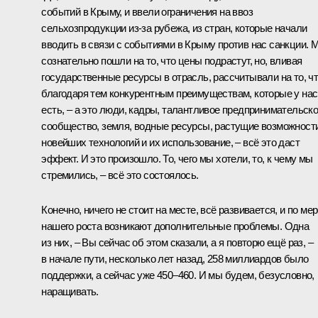
событий в Крыму, и ввели ограничения на ввоз
сельхозпродукции из-за рубежа, из стран, которые начали
вводить в связи с событиями в Крыму против нас санкции. 
сознательно пошли на то, что цены подрастут, но, вливая
государственные ресурсы в отрасль, рассчитывали на то, ч
благодаря тем конкурентным преимуществам, которые у нас
есть, – а это люди, кадры, талантливое предпринимательск
сообщество, земля, водные ресурсы, растущие возможност
новейших технологий и их использование, – всё это даст
эффект. И это произошло. То, чего мы хотели, то, к чему мы
стремились, – всё это состоялось.
Конечно, ничего не стоит на месте, всё развивается, и по ме
нашего роста возникают дополнительные проблемы. Одна
из них, – Вы сейчас об этом сказали, а я повторю ещё раз, –
в начале пути, несколько лет назад, 258 миллиардов было
поддержки, а сейчас уже 450–460. И мы будем, безусловно,
наращивать.