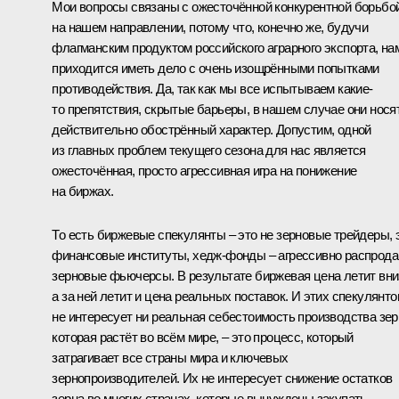
Мои вопросы связаны с ожесточённой конкурентной борьбо
на нашем направлении, потому что, конечно же, будучи
флагманским продуктом российского аграрного экспорта, на
приходится иметь дело с очень изощрёнными попытками
противодействия. Да, так как мы все испытываем какие-
то препятствия, скрытые барьеры, в нашем случае они нося
действительно обострённый характер. Допустим, одной
из главных проблем текущего сезона для нас является
ожесточённая, просто агрессивная игра на понижение
на биржах.
То есть биржевые спекулянты – это не зерновые трейдеры, 
финансовые институты, хедж-фонды – агрессивно распрод
зерновые фьючерсы. В результате биржевая цена летит вни
а за ней летит и цена реальных поставок. И этих спекулянто
не интересует ни реальная себестоимость производства зер
которая растёт во всём мире, – это процесс, который
затрагивает все страны мира и ключевых
зернопроизводителей. Их не интересует снижение остатков
зерна во многих странах, которые вынуждены закупать,