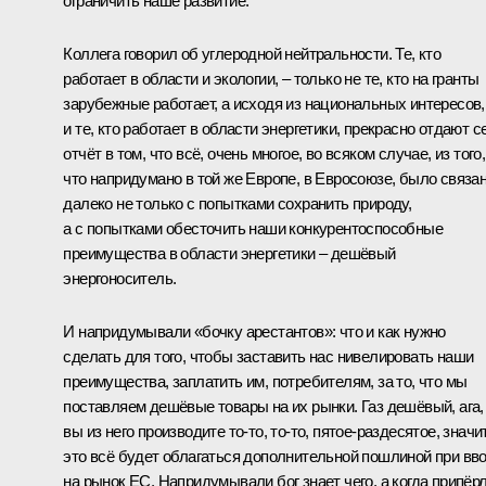
ограничить наше развитие.
Коллега говорил об углеродной нейтральности. Те, кто
работает в области и экологии, – только не те, кто на гранты
зарубежные работает, а исходя из национальных интересов,
и те, кто работает в области энергетики, прекрасно отдают с
отчёт в том, что всё, очень многое, во всяком случае, из того,
что напридумано в той же Европе, в Евросоюзе, было связа
далеко не только с попытками сохранить природу,
а с попытками обесточить наши конкурентоспособные
преимущества в области энергетики – дешёвый
энергоноситель.
И напридумывали «бочку арестантов»: что и как нужно
сделать для того, чтобы заставить нас нивелировать наши
преимущества, заплатить им, потребителям, за то, что мы
поставляем дешёвые товары на их рынки. Газ дешёвый, ага,
вы из него производите то-то, то-то, пятое-раздесятое, значит
это всё будет облагаться дополнительной пошлиной при вв
на рынок ЕС. Напридумывали бог знает чего, а когда припёрл