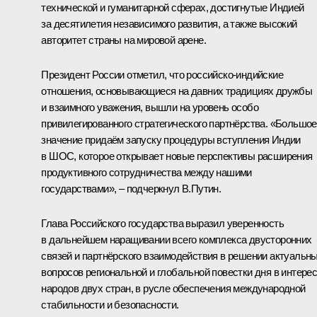
технической и гуманитарной сферах, достигнутые Индией
за десятилетия независимого развития, а также высокий
авторитет страны на мировой арене.
Президент России отметил, что российско-индийские
отношения, основывающиеся на давних традициях дружбы
и взаимного уважения, вышли на уровень особо
привилегированного стратегического партнёрства. «Большое
значение придаём запуску процедуры вступления Индии
в
ШОС
, которое открывает новые перспективы расширения
продуктивного сотрудничества между нашими
государствами», – подчеркнул В.Путин.
Глава Российского государства выразил уверенность
в дальнейшем наращивании всего комплекса двусторонних
связей и партнёрского взаимодействия в решении актуальн
вопросов региональной и глобальной повестки дня в интере
народов двух стран, в русле обеспечения международной
стабильности и безопасности.