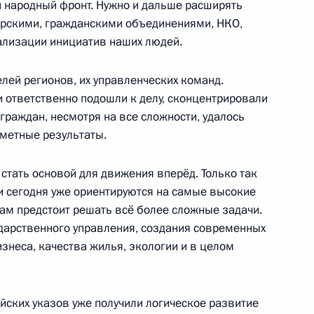
 народный фронт. Нужно и дальше расширять
ёрскими, гражданскими объединениями, НКО,
 области Андреем Турчаком
ализации инициатив наших людей.
елей регионов, их управленческих команд.
и ответственно подошли к делу, сконцентрировали
 Комиссии по мониторингу
граждан, несмотря на все сложности, удалось
социально-экономического
аметные результаты.
 стать основой для движения вперёд. Только так
и сегодня уже ориентируются на самые высокие
 нам предстоит решать всё более сложные задачи.
ударственного управления, создания современных
сковской области Андреем
изнеса, качества жилья, экологии и в целом
ских указов уже получили логическое развитие