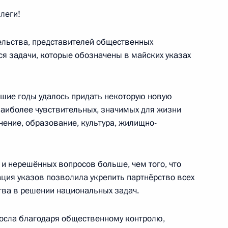
леги!
ых положений Послания
ельства, представителей общественных
я задачи, которые обозначены в майских указах
ртии «Единая Россия»
дшие годы удалось придать некоторую новую
аиболее чувствительных, значимых для жизни
нение, образование, культура, жилищно-
 и нерешённых вопросов больше, чем того, что
ной инфраструктуры Северо-
ация указов позволила укрепить партнёрство всех
тва в решении национальных задач.
осла благодаря общественному контролю,