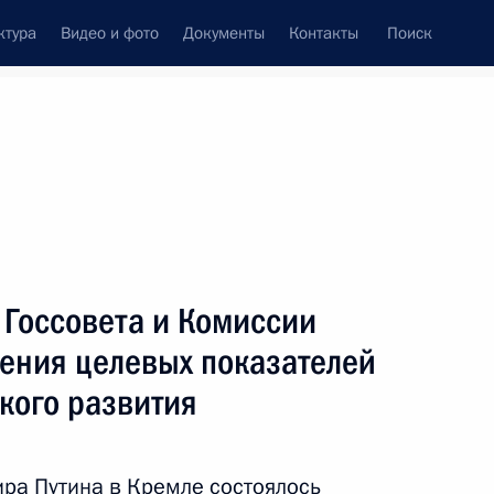
ктура
Видео и фото
Документы
Контакты
Поиск
Все персоны
 Госсовета и Комиссии
жения целевых показателей
кого развития
Подписаться на ленту
ра Путина в Кремле состоялось