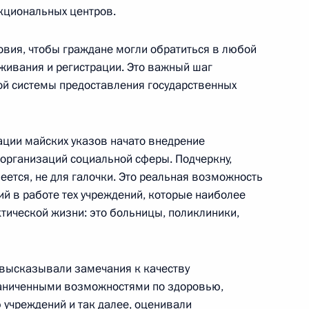
кциональных центров.
 Псковской области Андреем
овия, чтобы граждане могли обратиться в любой
живания и регистрации. Это важный шаг
ой системы предоставления государственных
ном заседании президиума
ции майских указов начато внедрение
ой Федерации и президиума
организаций социальной сферы. Подчеркну,
 Федерации по культуре
еется, не для галочки. Это реальная возможность
ий в работе тех учреждений, которые наиболее
тической жизни: это больницы, поликлиники,
е высказывали замечания к качеству
«О досрочном прекращении
граниченными возможностями по здоровью,
й области»
учреждений и так далее, оценивали