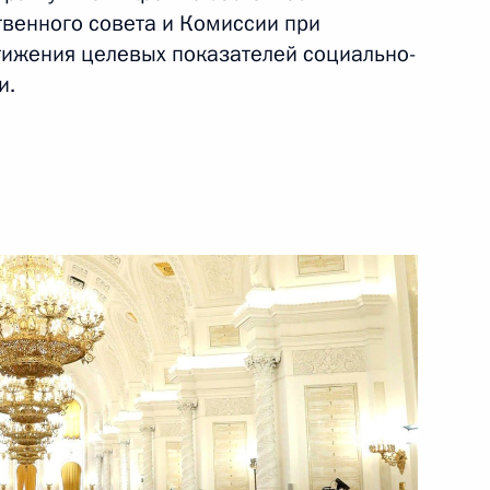
главы Республики Алтай
твенного совета и Комиссии при
тижения целевых показателей социально-
и.
ом
едседателя Совета Федерации