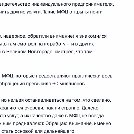
свидетельство индивидуального предпринимателя,
чить другие услуги. Такие МФЦ открыты почти
сковской области Андреем
е, наверное, обратили внимание) я знакомился
о там смотрел на их работу – и в других
л в Великом Новгороде, смотрел, что там
я поручений Президента
чи МФЦ, которые предоставляют практически весь
о обращений превысило 60 миллионов.
 но нельзя останавливаться на том, что сделано.
и приоритетных нацпроектов
храняются очереди, как ни странно. Далеко
тр услуг, а их качество даже в МФЦ не всегда
 к ним предъявляют. Обращаю внимание, именно
 стать основой для дальнейшего