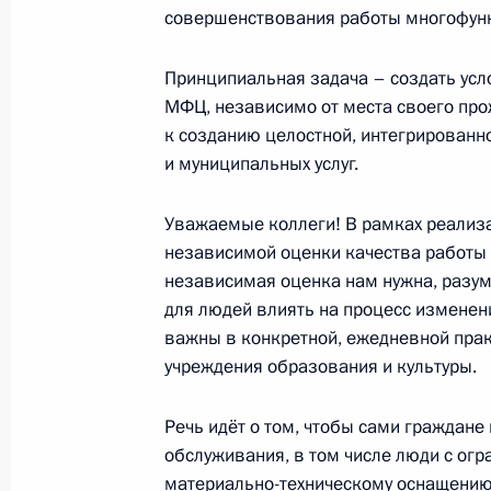
совершенствования работы многофун
Видеоконференция с губернатором
Принципиальная задача – создать усл
Турчаком
МФЦ, независимо от места своего про
5 мая 2010 года, 18:30
к созданию целостной, интегрированн
и муниципальных услуг.
Стенографический отчёт о совмест
Уважаемые коллеги! В рамках реализа
Государственного совета Российск
независимой оценки качества работы 
Совета при Президенте Российской
независимая оценка нам нужна, разум
и искусству
для людей влиять на процесс изменен
важны в конкретной, ежедневной прак
18 сентября 2009 года, 17:40
учреждения образования и культуры.
Речь идёт о том, чтобы сами граждан
Дмитрий Медведев подписал Указ 
обслуживания, в том числе люди с о
полномочий губернатора Псковско
материально-техническому оснащению 