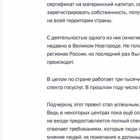
сертификат на материнский капитал, 
зарегистрировать собственность, полу
Рабочая встреча с губернатором П
на всей территории страны.
Турчаком
С деятельностью одного из них (многи
16 декабря 2013 года, 12:10
недавно в Великом Новгороде. Не тольк
регионах России, но последний раз бы
происходит.
Совещание по вопросам исполнени
16 февраля 2012 года, 14:30
В целом по стране работает три тыся
спектр госуслуг. В прошлом году числ
Подчеркну, этот проект стал успешным,
Заседание комиссии по реализаци
Ведь в некоторых центрах пока ещё со
и демографической политике
не везде предоставляется полный спек
31 августа 2011 года, 16:00
отвечает требованиям, которые люди
мнение людей, их пожелания и должны