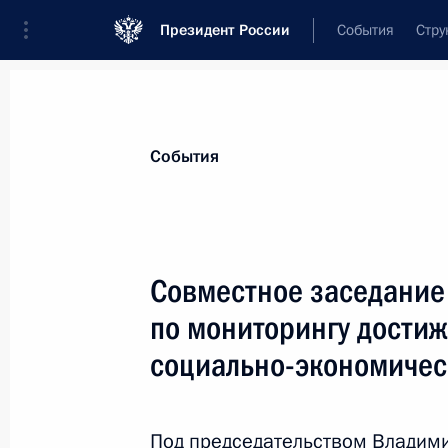
Президент России
События
Стру
Материалы по выбранной персоне
События
Турчак
,
Андрей
Анатольевич
глава Республики Алтай
Совместное заседание
по мониторингу дости
социально-экономичес
Лента событий
Под председательством Владими