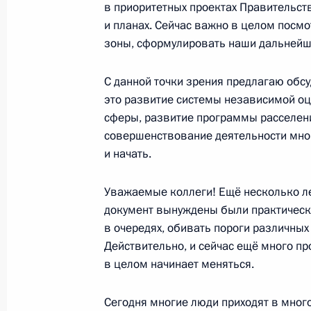
в приоритетных проектах Правительст
и планах. Сейчас важно в целом посмо
Рабочая встреча с временно испо
зоны, сформулировать наши дальнейш
губернатора Псковской области Ан
20 августа 2014 года, 12:35
С данной точки зрения предлагаю обс
это развитие системы независимой оц
сферы, развитие программы расселени
совершенствование деятельности мно
Заседание президиума Госсовета п
и начать.
социальной защиты пожилых люде
5 августа 2014 года, 20:30
Уважаемые коллеги! Ещё несколько лет
документ вынуждены были практически
в очередях, обивать пороги различных
Действительно, и сейчас ещё много пр
Андрей Турчак назначен временно
в целом начинает меняться.
губернатора Псковской области
27 февраля 2014 года, 10:20
Сегодня многие люди приходят в мно