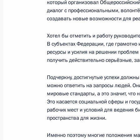
который организовал Общероссийский
диалог с профессиональными, волонт
Встреча с губернатором Псковской
создавать новые возможности для ре
14 августа 2017 года, 14:50
Хотел бы отметить и работу руководит
В субъектах Федерации, где грамотно 
Совместное заседание Госсовета и
ресурсы и усилия на решении проблем 
достижения целевых показателей 
получить действительно серьёзные, з
развития
Подчеркну, достигнутые успехи должны
4 мая 2017 года, 14:45
можно ответить на запросы людей. Он
мировые стандарты, а это значит, что
Это касается социальной сферы и гос
Рабочая встреча с губернатором П
рабочих мест и условий для ведения б
Турчаком
пространства для жизни.
4 июля 2016 года, 15:30
Именно поэтому многие положения май