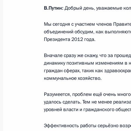
В.Путин:
Добрый день, уважаемые кол
Совещание по реализации отдельн
Федеральному Собранию
Мы сегодня с участием членов Правит
19 мая 2021 года, 14:30
объединений обсудим, как выполняютс
Президента 2012 года.
Встреча с секретарём генсовета па
Вначале сразу же скажу, что за проше
Андреем Турчаком
динамику позитивным изменениям в н
граждан сферах, таких как здравоохра
23 мая 2018 года, 18:40
коммунальное хозяйство.
Разумеется, проблем ещё очень много
Совещание по развитию транспорт
удалось сделать. Тем не менее реализ
Запада России
уровней власти и гражданского общес
16 августа 2017 года, 13:20
Эффективность работы серьёзно возр