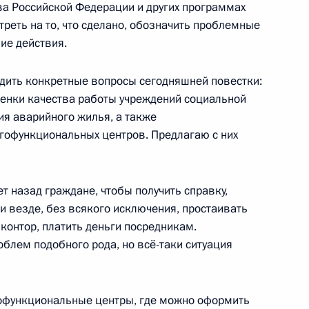
ва Российской Федерации и других программах
треть на то, что сделано, обозначить проблемные
лняющим обязанности
ие действия.
дреем Турчаком
удить конкретные вопросы сегодняшней повестки:
енки качества работы учреждений социальной
я аварийного жилья, а также
гофункциональных центров. Предлагаю с них
о вопросам развития системы
й
 назад граждане, чтобы получить справку,
 везде, без всякого исключения, простаивать
 контор, платить деньги посредникам.
облем подобного рода, но всё-таки ситуация
 исполняющим обязанности
гофункциональные центры, где можно оформить