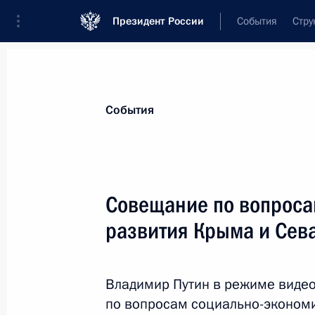
Президент России
События
Стру
Материалы по выбранной персоне
События
Аксёнов
,
Сергей
Валерьевич
глава Республики Крым
Совещание по вопроса
развития Крыма и Сев
Лента событий
Владимир Путин в режиме виде
по вопросам социально-эконом