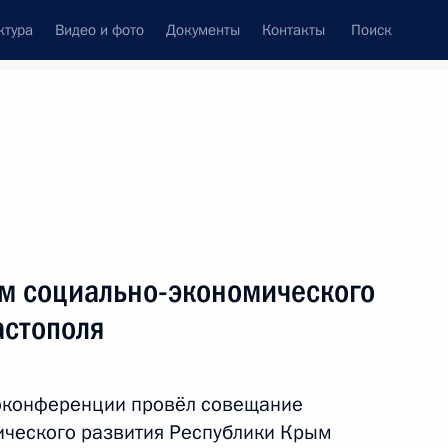
ктура
Видео и фото
Документы
Контакты
Поиск
Все персоны
м социально-экономического
астополя
Подписаться на ленту
оконференции провёл совещание
ического развития Республики Крым