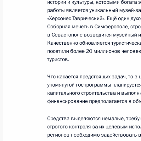
истории и культуры, которыми богата
Крыма и Севастополя
работы является уникальный музей-за
«Херсонес Таврический». Ещё один ду
17 марта 2022 года, 16:15
Соборная мечеть в Симферополе, стро
в Севастополе возводится музейный и
Качественно обновляется туристическ
Совещание с членами Правительст
посетили более 20 миллионов человек
23 июня 2021 года, 16:00
туристов.
Что касается предстоящих задач, то в
упомянутой госпрограммы планируется
Встреча с главой Республики Крым
капитального строительства и выполн
19 марта 2020 года, 11:00
финансирование предполагается в об
Средства выделяются немалые, требую
Встреча с главой Республики Крым
строгого контроля за их целевым испо
регионов необходимо задействовать 
12 августа 2019 года, 13:30