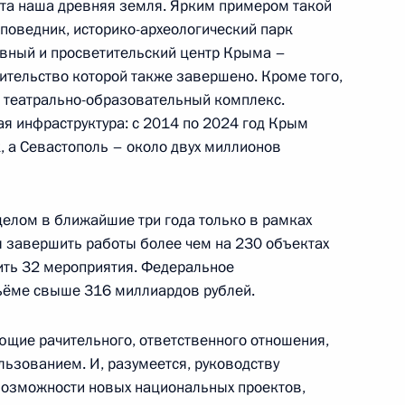
 эта наша древняя земля. Ярким примером такой
поведник, историко-археологический парк
ховный и просветительский центр Крыма –
ительство которой также завершено. Кроме того,
 театрально-образовательный комплекс.
ая инфраструктура: с 2014 по 2024 год Крым
ва
, а Севастополь – около двух миллионов
 целом в ближайшие три года только в рамках
 завершить работы более чем на 230 объектах
 Сергеем Аксёновым
ить 32 мероприятия. Федеральное
ъёме свыше 316 миллиардов рублей.
щие рачительного, ответственного отношения,
 Сергеем Аксёновым
льзованием. И, разумеется, руководству
возможности новых национальных проектов,