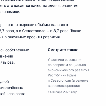
го это касается качества жизни, развития
экономики.
ва
год – кратно выросли объёмы валового
,7 раза, а в Севастополе – в 8,7 раза. Также
ия в значимые проекты развития.
Крымского моста
Смотрите также
ись собственные
авнении
Участники совещания
ять раз,
по вопросам социально-
экономического развития
Республики Крым
ва
и Севастополя (в режиме
одной
видеоконференции)
ривлечённых
14 января 2025 года
нейшего роста