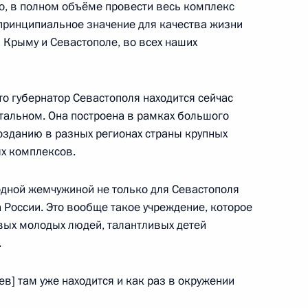
о, в полном объёме провести весь комплекс
ть предыдущие материалы
принципиальное значение для качества жизни
 Крыму и Севастополе, во всех наших
то губернатор Севастополя находится сейчас
енно-Морского Флота
тальном. Она построена в рамках большого
созданию в разных регионах страны крупных
х комплексов.
 одной жемчужиной не только для Севастополя
а России. Это вообще такое учреждение, которое
ные
Официальные
Правовая и
ивых молодых людей, талантливых детей
сетевые ресурсы
техническая
.
ссии
Президента России
информация
в] там уже находится и как раз в окружении
MAX
О портале
ВКонтакте
Об использовании