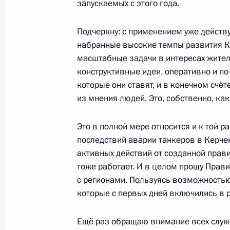
запускаемых с этого года.
Подчеркну: с применением уже действ
Герман Клименко посетил Республи
набранные высокие темпы развития К
масштабные задачи в интересах жителе
18 января 2018 года, 20:00
конструктивные идеи, оперативно и п
которые они ставят, и в конечном счё
из мнения людей. Это, собственно, ка
Открыт газопровод Краснодарский
27 декабря 2016 года, 13:15
Это в полной мере относится и к той р
последствий аварии танкеров в Керче
активных действий от созданной прави
тоже работает. И в целом прошу Прав
Встреча с главой Республики Крым
с регионами. Пользуясь возможностью
12 ноября 2016 года, 16:20
которые с первых дней включились в р
Ещё раз обращаю внимание всех служб