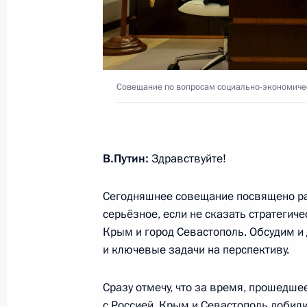
15 сентября 2025 года, 16:05
Совещание по вопросам социально
Крыма и Севастополя
Совещание по вопросам социально-экономиче
14 января 2025 года, 19:50
В.Путин:
Здравствуйте!
Встреча с главой Республики Крым
Сегодняшнее совещание посвящено ра
18 апреля 2024 года, 17:15
серьёзное, если не сказать стратегиче
Крым и город Севастополь. Обсудим и
и ключевые задачи на перспективу.
Президенту доложено о ситуации с
в различных регионах
Сразу отмечу, что за время, прошедше
27 ноября 2023 года, 14:30
с Россией, Крым и Севастополь добил