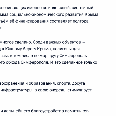
-экономического развития
еспечивающих именно комплексный, системный
рамма социально-экономического развития Крыма
бъём её финансирования составляет полтора
д.
многое сделано. Среди важных объектов –
еловой в новые субъекты
д к Южному берегу Крыма, полигоны для
ассы, в том числе по маршруту Симферополь –
ого обхода Симферополя. И это сделанное только
ления жилой инфраструктуры
оохранения и образования, спорта, досуга
 инфраструктуры, в свою очередь, стимулирует
 и дальнейшего благоустройства памятников
-экономического развития