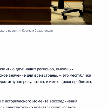
-экономического развития
ского развития Крыма и Севастополя
 Сергеем Аксёновым
звитию двух наших регионов, имеющих
ское значение для всей страны, – это Республика
 достигнутые результаты, и имеющиеся проблемы,
о стихийными бедствиями
е с исторического момента воссоединения
ись действительно впечатляющих успехов