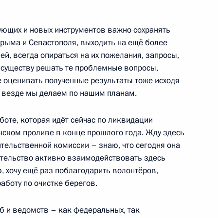
ующих и новых инструментов важно сохранять
ку Крым
рыма и Севастополя, выходить на ещё более
й, всегда опираться на их пожелания, запросы,
о существу решать те проблемные вопросы,
те оценивать полученные результаты тоже исходя
к везде мы делаем по нашим планам.
 край – Крым
аботе, которая идёт сейчас по ликвидации
нском проливе в конце прошлого года. Жду здесь
тельственной комиссии – знаю, что сегодня она
ительство активно взаимодействовать здесь
 Сергеем Аксёновым
, хочу ещё раз поблагодарить волонтёров,
аботу по очистке берегов.
 и ведомств – как федеральных, так