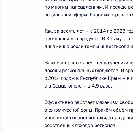
по многим направлениям. И прежде все
социальной сферы, базовых отраслей 
Совещание с членами Правительст
Так, за десять лет – с 2014 по 2023 
19 июля 2023 года, 20:45
регионального продукта. В Крыму – в 3
динамично росли темпы инвестирован
Совещание по ситуации в районе 
Важно и то, что существенно увеличил
доходы региональных бюджетов. В ср
17 июля 2023 года, 20:00
с 2014 годом в Республике Крым – в п
а в Севастополе – в 4,5 раза.
Совещание с членами Правительст
Эффективно работает механизм своб
экономической зоны. Причём объём п
4 июля 2023 года, 16:10
инвестиций позволяет ожидать и даль
собственных доходов регионов.