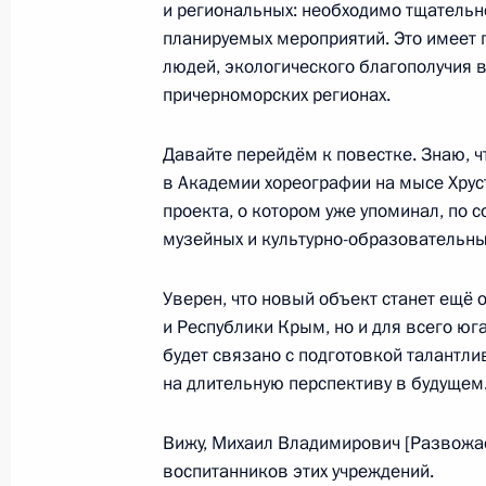
и региональных: необходимо тщательн
Показа
планируемых мероприятий. Это имеет 
людей, экологического благополучия в
причерноморских регионах.
Давайте перейдём к повестке. Знаю, ч
Встреча с военнослужащими Во
в Академии хореографии на мысе Хрус
26 июля 2026 года
проекта, о котором уже упоминал, по 
музейных и культурно-образовательны
Уверен, что новый объект станет ещё
и Республики Крым, но и для всего юг
Разделы сайта
Информацион
будет связано с подготовкой талантл
Президента
ресурсы
на длительную перспективу в будущем
России
Президента Ро
Вижу, Михаил Владимирович [Развожае
События
Президент России
Текущий ресурс
воспитанников этих учреждений.
Структура