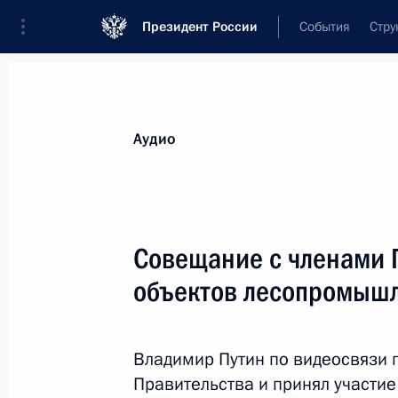
Президент России
События
Стру
Видеозаписи
Фотографии
Аудиозапи
Все материалы
Выступления
Совещан
Аудио
Показа
Совещание с членами 
объектов лесопромышл
Совещание по вопросам
развития космической
Владимир Путин по видеосвязи 
деятельности
Правительства и принял участие