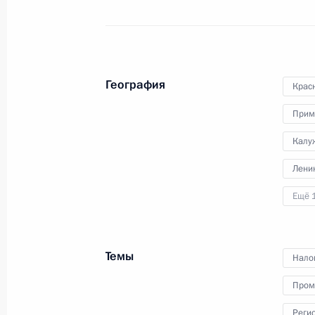
видеоконференции провёл
расширенное заседание
Президиума Государственного
Совета, посвящённое вопросам
развития инфраструктуры для
География
жизни.
Крас
Прим
Калу
Совещание по стратегии
Лени
развития Военно-Морского
Ещё 
Флота
11 апреля 2025 года
Аудио, 8 мин.
Темы
Нало
Владимир Путин провёл
Пром
совещание по вопросу
«О стратегии развития Военно-
Реги