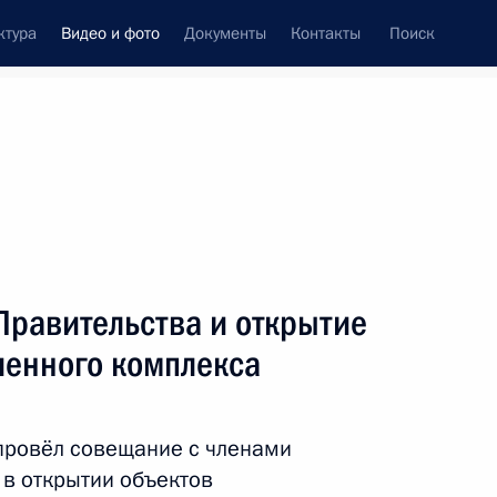
ктура
Видео и фото
Документы
Контакты
Поиск
си
ия, встречи
Встречи со СМИ
апрель, 2025
ть следующие материалы
Правительства и открытие
енного комплекса
Встреча со студентами МГТУ
имени Баумана
провёл совещание с членами
 в открытии объектов