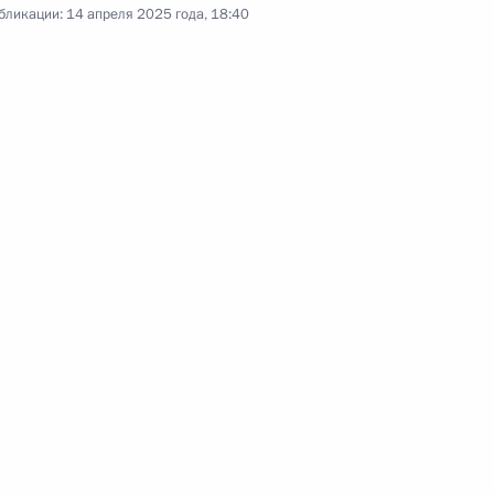
Федерации и Арктического
бликации:
14 апреля 2025 года, 18:40
транспортного коридора.
Заседание Совета
по культуре и искусству
25 марта 2025 года
Аудио, 1 ч.
Владимир Путин провёл в режиме
видеоконференции заседание
Совета при Президенте
по культуре и искусству.