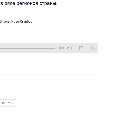
 ряде регионов страны.
16 апреля 2025 года
Аудио, 20 мин.
В ходе посещения Московского
бласть, Ново-Огарёво
государственного технического
университета им. Н.Э.Баумана
Владимир Путин побеседовал
со студентами вуза.
00:00
Совещание с членами
Правительства и открытие
объектов лесопромышленного
комплекса
14 апреля 2025 года
Аудио, 2 ч.
78.1 МБ
Владимир Путин по видеосвязи