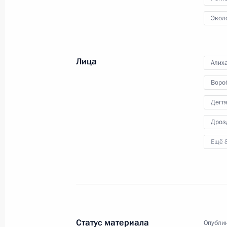
Морского Флота на период
Экол
до 2050 года».
Лица
Алих
Воро
Дегт
Владимир Путин посетил
Дроз
атомный подводный крейсе
«Архангельск»
Ещё 
27 марта 2025 года
Аудио, 36 мин.
Президент осмотрел центральный
командный пост крейсера, каюту
размещения экипажа и места
Статус материала
Опублик