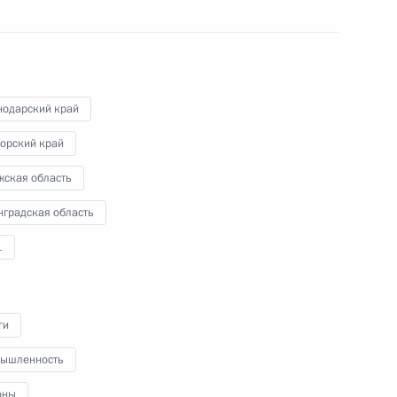
провёл совещание с членами
Правительства и принял участие
в открытии объектов
лесопромышленного комплекса
в ряде регионов страны.
нодарский край
орский край
жская область
Встреча с Министром
нградская область
иностранных дел Китая Ван
1
И
1 апреля 2025 года
Аудио, 6 мин.
ги
В Кремле состоялась встреча
ышленность
Владимира Путина с членом
оны
Политбюро Центрального комитета