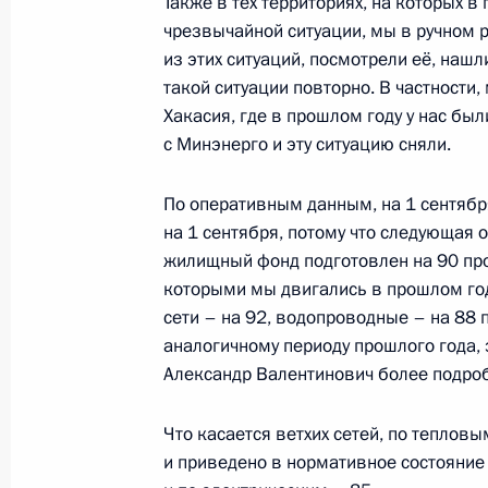
Также в тех территориях, на которых
Рабочая встреча с Председателем 
чрезвычайной ситуации, мы в ручном 
Медведевым
из этих ситуаций, посмотрели её, нашл
такой ситуации повторно. В частности
9 октября 2019 года, 17:15
Хакасия, где в прошлом году у нас б
с Минэнерго и эту ситуацию сняли.
Совещание с членами Правительст
По оперативным данным, на 1 сентябр
на 1 сентября, потому что следующая о
25 сентября 2019 года, 17:00
жилищный фонд подготовлен на 90 про
которыми мы двигались в прошлом год
сети – на 92, водопроводные – на 88 п
Рабочая встреча с Председателем 
аналогичному периоду прошлого года, 
Медведевым
Александр Валентинович более подроб
23 сентября 2019 года, 12:45
Что касается ветхих сетей, по теплов
и приведено в нормативное состояние