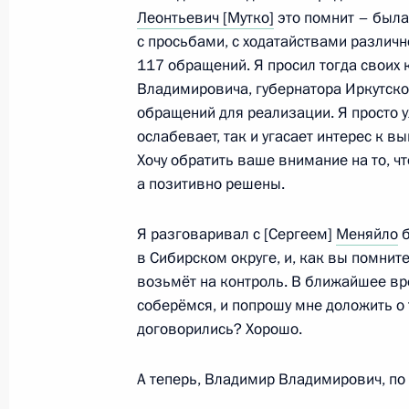
Леонтьевич [Мутко]
это помнит – была
с просьбами, с ходатайствами различн
117 обращений. Я просил тогда своих
Социальный онлайн-форум партии 
Владимировича, губернатора Иркутско
14 декабря 2020 года, 14:10
обращений для реализации. Я просто у
ослабевает, так и угасает интерес к 
Хочу обратить ваше внимание на то, ч
а позитивно решены.
Подписан Указ о Заместителе Пред
Российской Федерации
Я разговаривал с [Сергеем]
Меняйло
б
16 января 2020 года, 16:15
в Сибирском округе, и, как вы помните
возьмёт на контроль. В ближайшее вр
соберёмся, и попрошу мне доложить о 
договорились? Хорошо.
Внесены изменения в некоторые а
Федерации
А теперь, Владимир Владимирович, по 
16 января 2020 года, 16:10