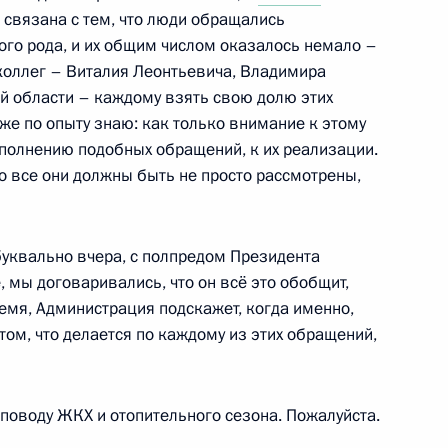
 связана с тем, что люди обращались
ого рода, и их общим числом оказалось немало –
 коллег – Виталия Леонтьевича, Владимира
«Единая Россия»
й области – каждому взять свою долю этих
же по опыту знаю: как только внимание к этому
выполнению подобных обращений, к их реализации.
то все они должны быть не просто рассмотрены,
седателя Совета Безопасности
уквально вчера, с полпредом Президента
, мы договаривались, что он всё это обобщит,
емя, Администрация подскажет, когда именно,
том, что делается по каждому из этих обращений,
кты Президента Российской
поводу ЖКХ и отопительного сезона. Пожалуйста.