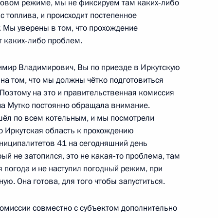
новом режиме, мы не фиксируем там каких‑либо
Российской Федерации»
 топлива, и происходит постепенное
. Мы уверены в том, что прохождение
т каких‑либо проблем.
димир Владимирович, Вы по приезде в Иркутскую
ещания с членами
на том, что мы должны чётко подготовиться
 Поэтому на это и правительственная комиссия
ча Мутко постоянно обращала внимание.
шёл по всем котельным, и мы посмотрели
то Иркутская область к прохождению
униципалитетов 41 на сегодняшний день
льства Дмитрием Медведевым
ый не затопился, это не какая‑то проблема, там
я погода и не наступил погодный режим, при
ую. Она готова, для того чтобы запуститься.
ещания с членами
омиссии совместно с субъектом дополнительно