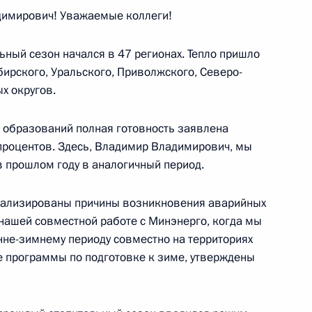
имирович! Уважаемые коллеги!
Федерации
ьный сезон начался в 47 регионах. Тепло пришло
бирского, Уральского, Приволжского, Северо-
х округов.
 образований полная готовность заявлена
Правительства Дмитрием
 процентов. Здесь, Владимир Владимирович, мы
 в прошлом году в аналогичный период.
анализированы причины возникновения аварийных
 нашей совместной работе с Минэнерго, когда мы
нне-зимнему периоду совместно на территориях
 программы по подготовке к зиме, утверждены