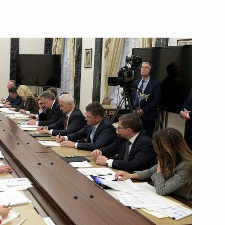
го строительства
слуги перед Отечеством» IV
инский приняли участие
очтовых марок