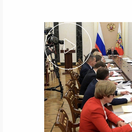
Совещание по вопросам дальнейше
Вооружённых Сил
7 ноября 2025 года, 14:10
Указ о награждении орденом «За за
степени Дмитрия Медведева
14 сентября 2025 года, 10:00
Дмитрий Медведев и Владимир Мед
в церемонии памятного гашения п
8 мая 2025 года, 17:00