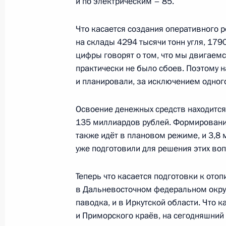
и по электрическим – 85.
Посещение спортивно-оздоровител
Град»
Что касается создания оперативного 
16 августа 2019 года, 15:10
на склады 4294 тысячи тонн угля, 1790
цифры говорят о том, что мы двигаемся
практически не было сбоев. Поэтому 
Заседание Госсовета по вопросам 
и планировали, за исключением одного
дорог и обеспечения безопасности
Освоение денежных средств находится 
26 июня 2019 года, 15:30
135 миллиардов рублей. Формирование
также идёт в плановом режиме, и 3,8
уже подготовили для решения этих воп
Поручение Председателю Правител
Теперь что касается подготовки к отоп
4 апреля 2019 года, 18:30
в Дальневосточном федеральном округе
паводка, и в Иркутской области. Что 
и Приморского краёв, на сегодняшний 
Перечень поручений по вопросам 