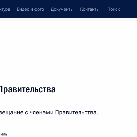
ктура
Видео и фото
Документы
Контакты
Поиск
Все персоны
опасности
Правительства
вещание с членами Правительства.
Подписаться на ленту
емль