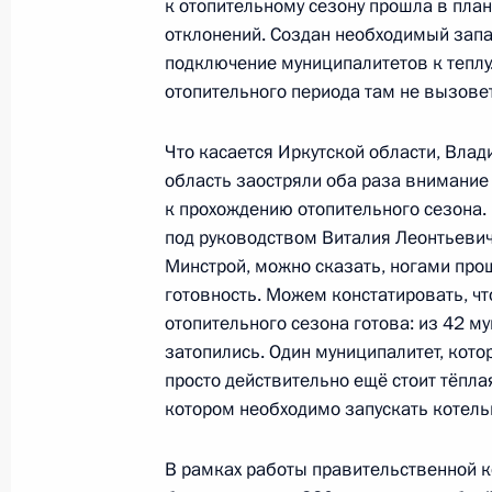
к отопительному сезону прошла в пла
программы «Цифровая экономика 
отклонений. Создан необходимый запас
28 февраля 2019 года, 10:05
подключение муниципалитетов к теплу
отопительного периода там не вызове
Что касается Иркутской области, Вла
Перечень поручений по итогам сов
область заостряли оба раза внимание 
Правительства
к прохождению отопительного сезона.
28 февраля 2019 года, 10:00
под руководством Виталия Леонтьеви
Минстрой, можно сказать, ногами про
готовность. Можем констатировать, ч
отопительного сезона готова: из 42 м
Встреча с Председателем Правите
затопились. Один муниципалитет, котор
18 января 2019 года, 11:00
просто действительно ещё стоит тёпла
котором необходимо запускать котельн
Перечень поручений по итогам сов
В рамках работы правительственной к