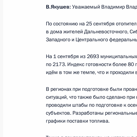
В.Якушев:
Уважаемый Владимир Влад
Указ о Правительстве Российской 
По состоянию на 25 сентября отопител
в дома жителей Дальневосточного, Си
15 января 2020 года, 19:15
Западного и Центрального федеральны
На 1 сентября из 2693 муниципальных
Рабочая встреча с Председателем 
по 2173. Индекс готовности более 80
Медведевым
идём в том же темпе, что и проходили
15 января 2020 года, 15:10
В регионах при подготовке были про
ситуаций, что также было сделано при
проводили штабы по подготовке к осе
Съезд партии «Единая Россия»
субъектов. Разработаны региональные
23 ноября 2019 года, 14:45
графики поставки топлива.