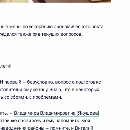
ные меры по ускорению экономического роста
ждался также ряд текущих вопросов.
их партий
леги!
 «Единая Россия»
 И первый – безусловно, вопрос о подготовке
топительному сезону. Знаю, что в некоторых
сь со сбоями, с проблемами.
ить, –
Владимира Владимировича [Якушева]
зованию
этой же связи хочу и ему напомнить: моя
 наводнения районы – помните, и
Виталий