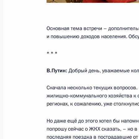
Заседание Совета Безопасности
21 февраля 2022 года, 18:30
Основная тема встречи – дополнитель
и повышению доходов населения. Обсу
Встреча с руководством политическ
* * *
25 сентября 2021 года, 18:20
В.Путин:
Добрый день, уважаемые кол
Встреча с представителями партии
Сначала несколько текущих вопросов.
жилищно‑коммунального хозяйства к о
2 июня 2021 года, 16:50
регионах, к сожалению, уже столкнули
Но даже ещё до этого хотел бы напомн
Заседание Совета по науке и обра
попрошу сейчас о ЖКХ сказать, – но в 
последняя поездка в пострадавшие от
8 февраля 2021 года, 16:00