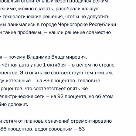
 в прошлый отопительный сезон вводился режим
Правительства Дмитрием
режиме, можно сказать, разобрали каждую
и технологические решения, чтобы не допустить
, мы занимались в городе Черногорске Республики
ыли такие проблемы, – нашли решение совместно
ва
я – почему, Владимир Владимирович,
тчётная дата у нас 1 октября – в целом по стране
центов. Это опять же соответствует тем темпам,
у, котельные – на 89 процентов, тепловые
роцентов, что соответствует опять же
Правительства Дмитрием
электрические сети – на 92 процента, но об этом
но доложит.
ым сетям от плановых значений отремонтировано
 86 процентов, водопроводным – 83