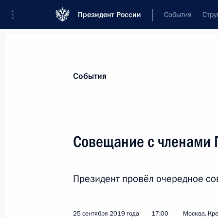
Президент России
События
Стру
Материалы по выбранной персоне
События
Медведев
,
Дмитрий
Анатольевич
Заместитель Председателя Совета Без
Совещание с членами 
Президент провёл очередное со
Биография
Лента событий
25 сентября 2019 года
17:00
Москва, Кр