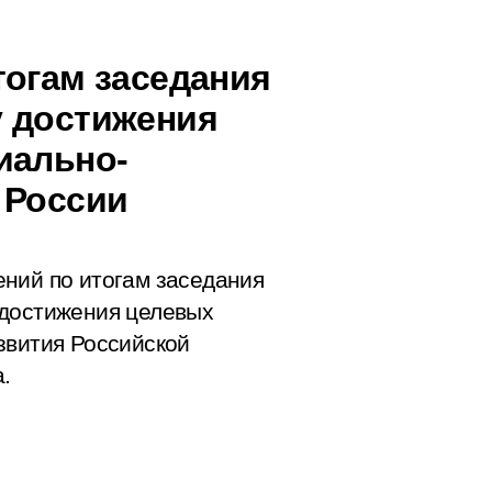
тогам заседания
у достижения
иально-
 России
ний по итогам заседания
 достижения целевых
звития Российской
.