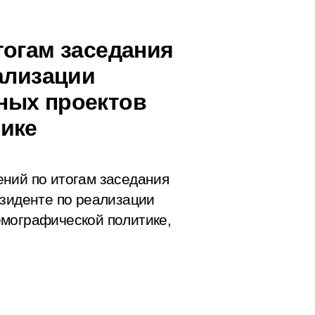
тогам заседания
ализации
ных проектов
ике
ний по итогам заседания
езиденте по реализации
емографической политике,