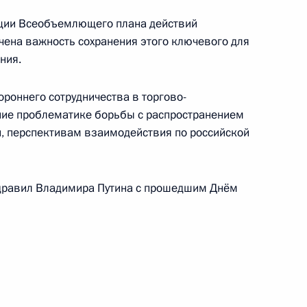
ации Всеобъемлющего плана действий
чена важность сохранения этого ключевого для
ния.
ом Ирана Хасаном Рухани
роннего сотрудничества в торгово-
ние проблематике борьбы с распространением
и, перспективам взаимодействия по российской
 Хасану Рухани
дравил Владимира Путина с прошедшим Днём
ном Рухани