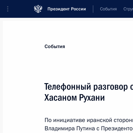
Президент России
События
Стру
Материалы по выбранной персоне
События
Рухани
,
Хасан
Телефонный разговор 
Хасаном Рухани
Лента событий
По инициативе иранской сторон
Владимира Путина с Президент