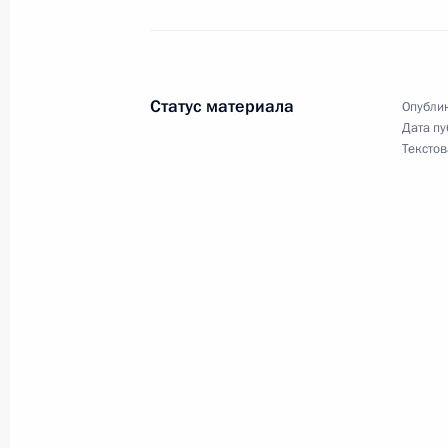
Неформальная встреча глав России
Статус материала
Опублик
14 февраля 2019 года, 19:40
Дата пу
Текстов
Пресс-конференция по итогам встр
Ирана и Турции
14 февраля 2019 года, 18:20
Встреча с Президентом Ирана Хаса
Турции Реджепом Тайипом Эрдога
14 февраля 2019 года, 17:15