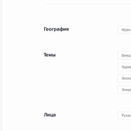
Встреча с Президентом Ирана Хаса
16 сентября 2019 года, 18:00
География
Иран
Владимир Путин прибыл в Турцию
Темы
16 сентября 2019 года, 13:50
Внеш
Здра
Экон
16 сентября Президент посетит Ту
Энер
13 сентября 2019 года, 16:30
Лица
Руха
Встреча с Президентом Ирана Хаса
14 июня 2019 года, 14:45