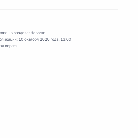
, Ирана, Турции и Белоруссии
ован в разделе:
Новости
бликации:
10 октября 2020 года, 13:00
ая версия
ечи президентов России,
ном Рухани и Президентом
ном