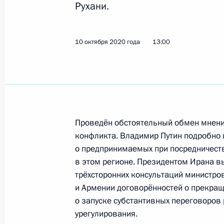
Рухани.
Телефонный разговор с Президент
10 октября 2020 года, 13:00
10 октября 2020 года
13:00
Телефонный разговор с Президент
16 июля 2020 года, 14:20
Проведён обстоятельный обмен мнения
Встреча глав России, Ирана и Турц
конфликта. Владимир Путин подробно
урегулированию
о предпринимаемых при посредничеств
в этом регионе. Президентом Ирана в
1 июля 2020 года, 14:30
трёхсторонних консультаций министро
и Армении договорённостей о прекраще
о запуске субстантивных переговоров
Телефонный разговор с Президент
урегулирования.