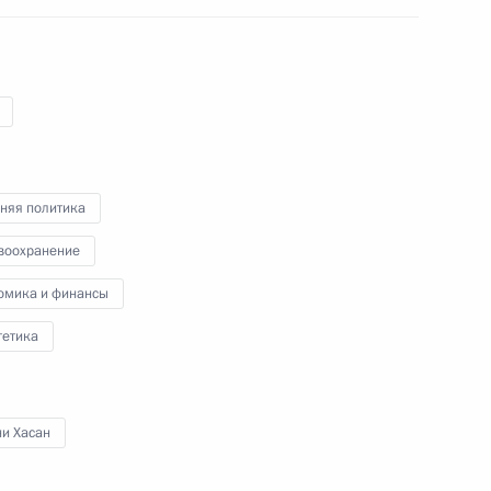
ном Рухани
няя политика
воохранение
омика и финансы
рцию
гетика
ни Хасан
ном Рухани