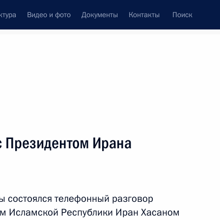
ктура
Видео и фото
Документы
Контакты
Поиск
Все персоны
с Президентом Ирана
Подписаться на ленту
ы состоялся телефонный разговор
ом Исламской Республики Иран Хасаном