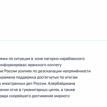
ом Ирана Хасаном Рухани
ом Ирана Хасаном Рухани
ми по ситуации в зоне нагорно-карабахского
ии по сирийскому
 информировал иранского коллегу
е России усилиях по деэскалации напряжённости
ыражена поддержка достигнутых по итогам
в иностранных дел России, Азербайджана
нии огня в гуманитарных целях, а также
 ради скорейшего достижения мирного
ом Ирана Хасаном Рухани