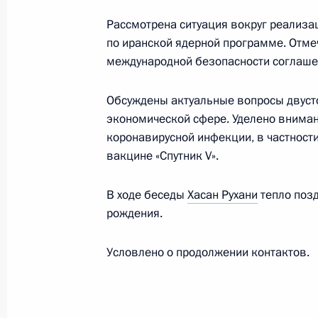
21 апреля 2020 года, 17:55
Рассмотрена ситуация вокруг реализ
по иранской ядерной программе. Отме
международной безопасности соглаше
Телефонный разговор с Президент
29 февраля 2020 года, 19:30
Обсуждены актуальные вопросы двусто
экономической сфере. Уделено внима
коронавирусной инфекции, в частност
вакцине «Спутник V».
Соболезнования Президенту Ирана
8 января 2020 года, 12:45
В ходе беседы
Хасан Рухани
тепло поз
рождения.
Встреча с Президентом Ирана Хаса
Условлено о продолжении контактов.
1 октября 2019 года, 17:15