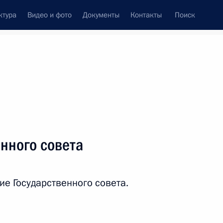
ктура
Видео и фото
Документы
Контакты
Поиск
Все персоны
нного совета
е Государственного совета.
Подписаться на ленту