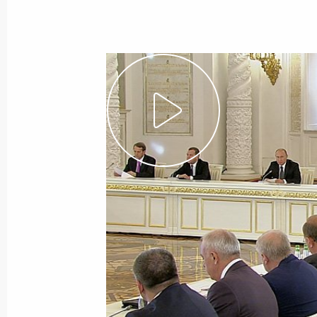
Показа
Перечень поручений по итогам встр
предпринимателями и представите
интернет-инициатив
19 мая 2015 года, 18:00
Заседание Государственного совет
малого и среднего бизнеса
7 апреля 2015 года, 17:35
Совещание о ситуации на рынке тр