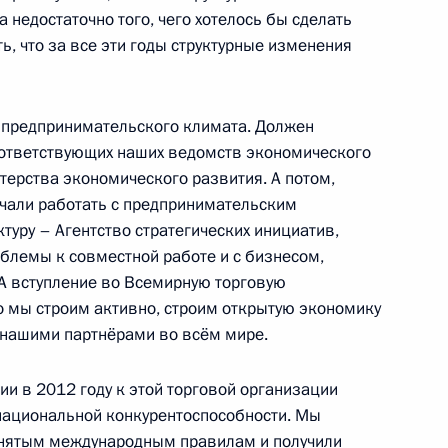
 недостаточно того, чего хотелось бы сделать
ва
ь, что за все эти годы структурные изменения
 предпринимательского климата. Должен
оответствующих наших ведомств экономического
ва
терства экономического развития. А потом,
ачали работать с предпринимательским
туру – Агентство стратегических инициатив,
облемы к совместной работе и с бизнесом,
 А вступление во Всемирную торговую
ва
о мы строим активно, строим открытую экономику
с нашими партнёрами во всём мире.
ии в 2012 году к этой торговой организации
национальной конкурентоспособности. Мы
ва
ринятым международным правилам и получили