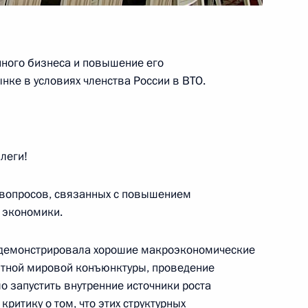
нного бизнеса и повышение его
ва
нке в условиях членства России в ВТО.
леги!
ва
 вопросов, связанных с повышением
 экономики.
ва
я демонстрировала хорошие макроэкономические
ятной мировой конъюнктуры, проведение
о запустить внутренние источники роста
ритику о том, что этих структурных