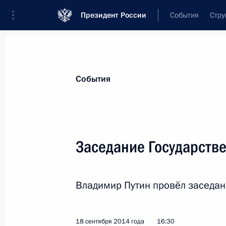
Президент России
События
Стру
Материалы по выбранной персоне
События
Улюкаев
,
Алексей
Валентинович
Заседание Государстве
Владимир Путин провёл заседани
Лента событий
18 сентября 2014 года
16:30