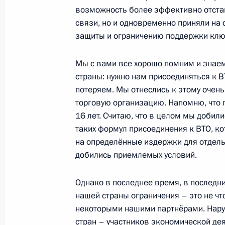
29 октября 2014 года, 15:40
возможность более эффективно отстаи
связи, но и одновременно приняли на
защиты и ограничению поддержки клю
Совещание с членами Правительст
Мы с вами все хорошо помним и знаем,
13 октября 2014 года, 20:00
страны: нужно нам присоединяться к ВТ
потеряем. Мы отнеслись к этому очен
торговую организацию. Напомню, что 
Заседание Государственного совет
16 лет. Считаю, что в целом мы добил
таких формул присоединения к ВТО, к
18 сентября 2014 года, 16:30
на определённые издержки для отдель
добились приемлемых условий.
Совещание с членами Правительст
Однако в последнее время, в последн
10 сентября 2014 года, 20:30
нашей страны ограничения – это не чт
некоторыми нашими партнёрами. Наруш
стран – участников экономической дея