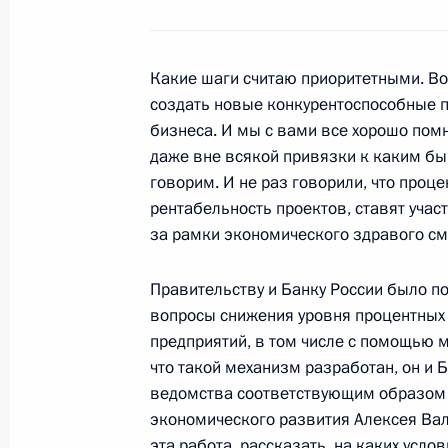
Перечень поручений по итогам сов
Правительства
Какие шаги считаю приоритетными. Во
12 февраля 2014 года, 18:00
создать новые конкурентоспособные 
бизнеса. И мы с вами все хорошо помн
даже вне всякой привязки к каким бы
Совместное заседание Госсовета и
говорим. И не раз говорили, что проц
достижения целевых показателей р
рентабельность проектов, ставят учас
за рамки экономического здравого см
23 декабря 2013 года, 16:00
Правительству и Банку России было по
вопросы снижения уровня процентных
Перечень поручений по итогам сов
предприятий, в том числе с помощью 
нефтехимической промышленности
что такой механизм разработан, он и 
1 ноября 2013 года, 15:00
ведомства соответствующим образом 
экономического развития Алексея Вал
эта работа, рассказать, на каких усл