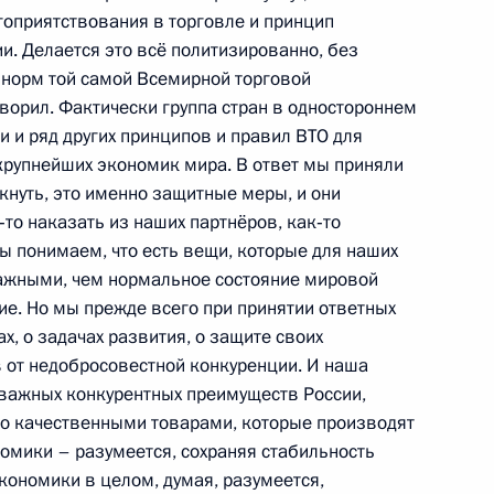
оприятствования в торговле и принцип
ва
и. Делается это всё политизированно, без
норм той самой Всемирной торговой
оворил. Фактически группа стран в одностороннем
и и ряд других принципов и правил ВТО для
 крупнейших экономик мира. В ответ мы приняли
номического развития
ркнуть, это именно защитные меры, и они
то наказать из наших партнёров, как‑то
мы понимаем, что есть вещи, которые для наших
важными, чем нормальное состояние мировой
ние. Но мы прежде всего при принятии ответных
тратегии развития ТЭК
х, о задачах развития, о защите своих
 от недобросовестной конкуренции. И наша
 важных конкурентных преимуществ России,
го качественными товарами, которые производят
омики – разумеется, сохраняя стабильность
кономики в целом, думая, разумеется,