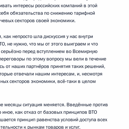
вать интересы российских компаний в этой
 себя обязательства по снижению тарифной
чевых секторов своей экономики.
ва
 как непросто шла дискуссия у нас внутри
О, не нужно, что мы от этого выиграем и что
ь серьёзно перед вступлением во Всемирную
переговоры по этому вопросу мы вели в течение
а
ись от наших партнёров принятия таких решений,
оторые отвечали нашим интересам, и, несмотря
ных секторов экономики, всё‑таки в целом
ва
ие месяцы ситуация меняется. Введённые против
о иное, как отказ от базовых принципов ВТО
ается принцип равенства условий доступа всех
тельности к рынкам товаров и услуг,