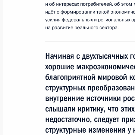
Перечень поручений по итогам вст
и об интересах потребителей, об этом
Федерации независимых профсоюз
идёт о формировании такой экономичес
усилия федеральных и региональных 
27 мая 2014 года, 18:20
на развитие реального сектора.
Комиссия по мониторингу достижен
Начиная с двухтысячных 
социально-экономического развит
хорошие макроэкономичес
7 мая 2014 года, 21:30
благоприятной мировой к
структурных преобразован
Перечень поручений по итогам сов
внутренние источники рос
Правительства России
слышали критику, что эти
4 марта 2014 года, 17:30
недостаточно, следует приз
структурные изменения у 