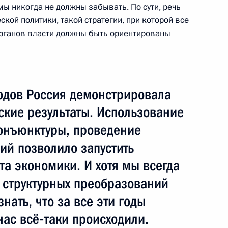
речи с представителями
 мы никогда не должны забывать. По сути, речь
ов России
кой политики, такой стратегии, при которой все
органов власти должны быть ориентированы
ия целевых показателей
годов Россия демонстрировала
ия
кие результаты. Использование
онъюнктуры, проведение
ий позволило запустить
ещания с членами
та экономики. И хотя мы всегда
х структурных преобразований
нать, что за все эти годы
нас всё‑таки происходили.