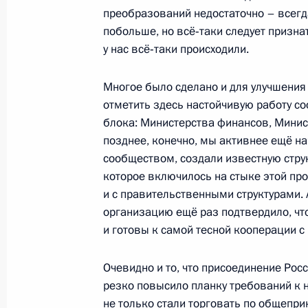
преобразований недостаточно – всегда
Совещание с членами Правительст
побольше, но всё‑таки следует признат
у нас всё‑таки происходили.
4 февраля 2015 года, 16:20
Многое было сделано и для улучшения
отметить здесь настойчивую работу с
Совещание с членами Правительст
блока: Министерства финансов, Минис
21 января 2015 года, 16:00
позднее, конечно, мы активнее ещё н
сообществом, создали известную струк
которое включилось на стыке этой пр
и с правительственными структурами.
Совещание с членами Правительст
организацию ещё раз подтвердило, чт
9 декабря 2014 года, 16:20
и готовы к самой тесной кооперации 
Очевидно и то, что присоединение Росс
резко повысило планку требований к 
Совещание с членами Правительст
не только стали торговать по общеп