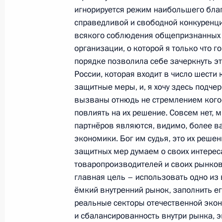
игнорируется режим наибольшего благ
Совещание с членами Правительст
справедливой и свободной конкуренци
10 июля 2014 года, 17:00
всякого соблюдения общепризнанных 
организации, о которой я только что г
порядке позволила себе зачеркнуть эт
России, которая входит в число шести
Рабочая встреча с Министром эко
защитные меры, и, я хочу здесь подче
Алексеем Улюкаевым
вызваны отнюдь не стремлением кого‑
7 июля 2014 года, 13:30
повлиять на их решение. Совсем нет, 
партнёров являются, видимо, более 
экономики. Бог им судья, это их реше
Заседание Комиссии по вопросам с
защитных мер думаем о своих интереса
товаропроизводителей и своих рынков
и экологической безопасности
главная цель – использовать одно из
4 июня 2014 года, 21:10
ёмкий внутренний рынок, заполнить е
реальные секторы отечественной экон
и сбалансированность внутри рынка, э