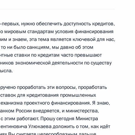
ещания с членами
‑первых, нужно обеспечить доступность кредитов,
по мировым стандартам условия финансирования
им и знаем, эта тема является ключевой для нас,
 то ни было санкциям, мы давно об этом
 Комиссии по мониторингу
ентные ставки по кредитам часто превышают
азвития страны
тников экономической деятельности по существу
ысла.
ручено проработать эти вопросы, проработать
 ставок для кредитования промышленных
ещания по вопросу развития
механизма проектного финансирования. Я знаю,
Банком России внедряется, и министерства,
с этим работают. Прошу сегодня Министра
ентиновича Улюкаева доложить о том, как идёт
овиях Вы считаете целесообразным дальше