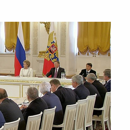
ть следующие материалы
ечи с интернет-
лями Фонда развития
а по вопросам развития
уда