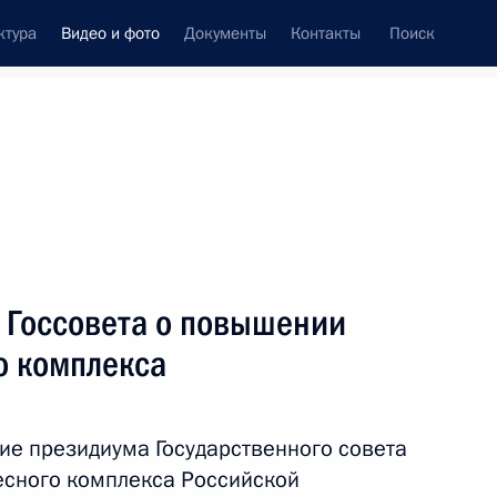
ктура
Видео и фото
Документы
Контакты
Поиск
си
ия, встречи
Встречи со СМИ
апрель, 2013
ть следующие материалы
 Госсовета о повышении
о комплекса
Встреча с членами
м
президиума Совета
ие президиума Государственного совета
законодателей
есного комплекса Российской