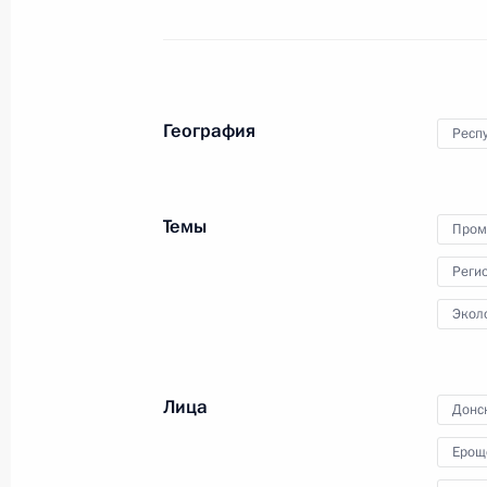
25 апреля 2013 года
Аудио, 5 ч.
География
Респ
Темы
Пром
Реги
Экол
Совещание по вопросам
Лица
Донс
переселения граждан
из аварийного жилья
Ерощ