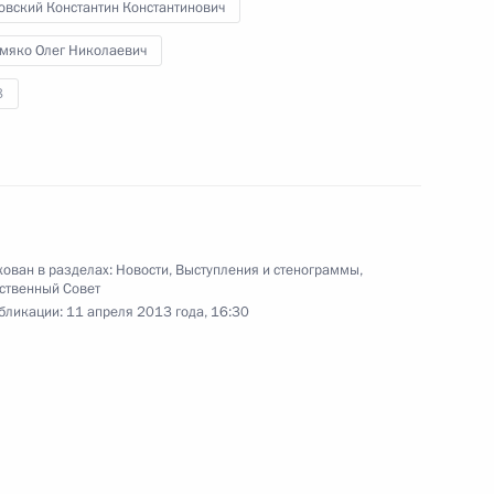
овский Константин Константинович
12 апреля 2013 года
Аудио, 10 мин.
мяко Олег Николаевич
8
ован в разделах:
Новости
,
Выступления и стенограммы
,
ственный Совет
бликации:
11 апреля 2013 года, 16:30
Заявления для прессы и ответы
на вопросы журналистов по итогам
российско-нидерландских
переговоров