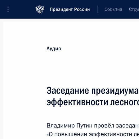
Президент России
События
Стру
Видеозаписи
Фотографии
Аудиозапи
Все материалы
Выступления
Совещан
Аудио
Показа
Заседание президиума
эффективности лесног
Заявления для прессы и ответы
на вопросы журналистов по итога
российско-японских переговоров
Владимир Путин провёл заседан
«О повышении эффективности л