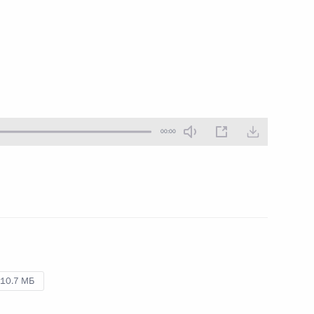
26 апреля 2013 года
Аудио, 3 мин.
00:00
Совещание
по экономическим вопросам
10.7 МБ