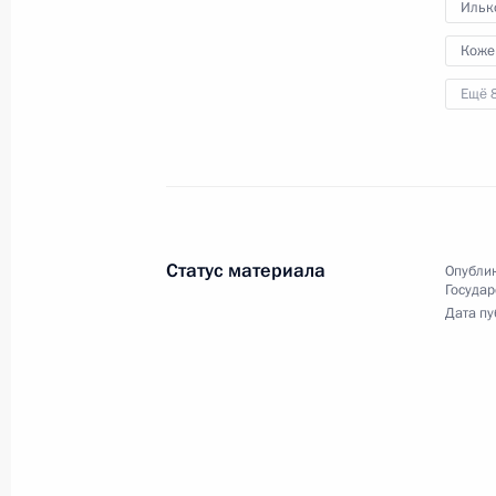
Ильк
16 апреля 2013 года
Аудио, 13 мин.
Коже
Ещё 
Статус материала
Опублик
Государ
Дата пу
Заседание президиума
Госсовета о повышении
эффективности лесного