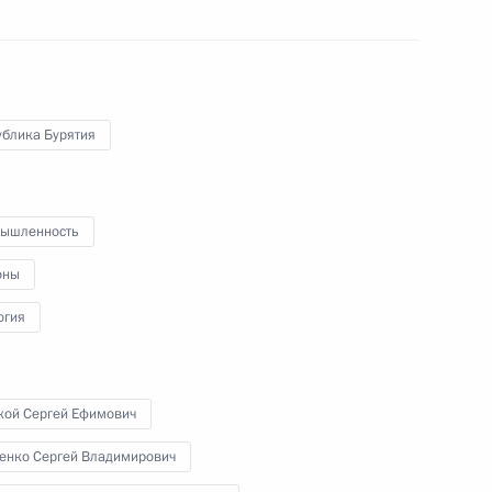
22 апреля 2013 года
Аудио, 8 мин.
ублика Бурятия
ышленность
оны
огия
Совещание о перспективах
кой Сергей Ефимович
развития космической
отрасли
енко Сергей Владимирович