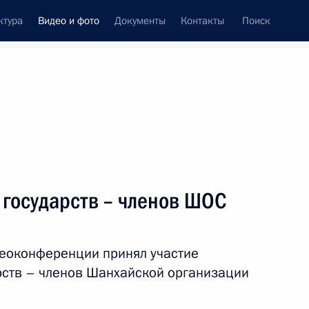
ктура
Видео и фото
Документы
Контакты
Поиск
си
ия, встречи
Встречи со СМИ
сентябрь, 2021
ть следующие материалы
 государств – членов ШОС
Встреча с Председателем
деоконференции принял участие
Правительства и вице-
арств – членов Шанхайской организации
премьерами