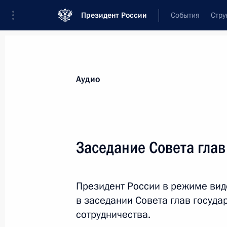
Президент России
События
Стру
Видеозаписи
Фотографии
Аудиозапи
Все материалы
Выступления
Совещан
Аудио
Показа
Заседание Совета глав
Заседание Совета
Президент России в режиме ви
Безопасности
в заседании Совета глав госуд
сотрудничества.