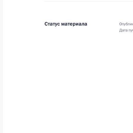
видеоконференции провёл
встречу с руководством
политических партий, прошедших
Статус материала
Опублик
по итогам выборов
Дата пу
в Государственную Думу
Федерального Собрания
Российской Федерации восьмого
созыва.
Совместное заседание глав
государств – членов ШОС
и ОДКБ
17 сентября 2021 года
Аудио, 10 мин.