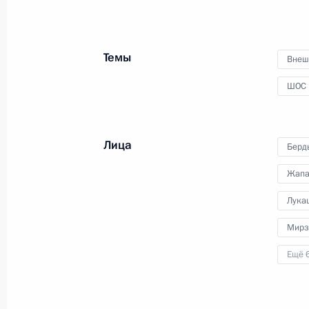
27 сентября 2021 года
Аудио, 7 мин.
Владимир Путин в режиме
видеоконференции провёл
Темы
Внеш
встречу с лидерами
предвыборного списка
ШОС
Всероссийской политической
партии «Единая Россия».
Лица
Берд
Жапа
Встреча с руководством
Лука
политических партий
Мирз
Ещё 
25 сентября 2021 года
Аудио, 7 мин.
Глава государства в режиме