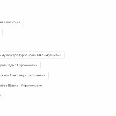
25 сентября 2021 года
Аудио, 30 мин.
Владимир Путин в режиме
видеоконференции встретился
няя политика
с избранными высшими
должностными лицами субъектов
Российской Федерации.
ымухамедов Гурбангулы Мяликгулыевич
ров Садыр Нургожоевич
Совещание
шенко Александр Григорьевич
по экономическим вопросам
иёев Шавкат Миромонович
6
21 сентября 2021 года
Аудио, 7 мин.
Владимир Путин в режиме