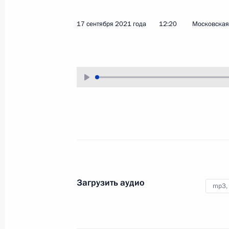
27 сентября 2021 года
Аудио, 7 мин.
17 сентября 2021 года
12:20
Московская 
Под председательством главы
государства в режиме
видеоконференции состоялось
заседание Совета Безопасности,
в ходе которого обсуждались меры
по совершенствованию системы
стратегического планирования
в Российской Федерации.
Встреча с лидерами
Загрузить аудио
предвыборного списка
mp3,
партии «Единая Россия»