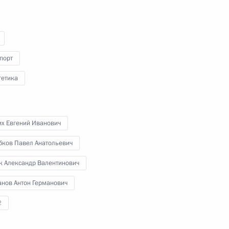
порт
роникой Скворцовой
гетика
их Евгений Иванович
-летия Федерального медико-
бков Павел Анатольевич
к Александр Валентинович
анов Антон Германович
2
роникой Скворцовой