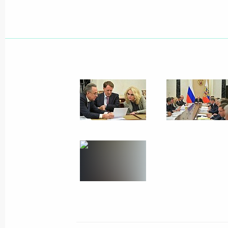
Встреча с руководителем ФМБА Ве
25 ноября 2024 года, 14:05
Вероника Скворцова назначена ру
медико-биологического агентства
26 июня 2024 года, 14:35
Совещание по вопросам социально
новых регионов России
31 января 2024 года, 22:10
Заседание Совета по развитию физ