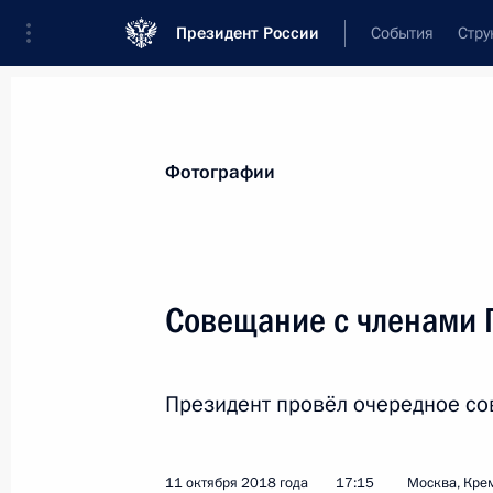
Президент России
События
Стру
Материалы по выбранной персоне
Фотографии
Скворцова
,
Вероника
Игоревна
руководитель Федерального медико-би
Совещание с членами 
(ФМБА)
Президент провёл очередное со
Лента событий
11 октября 2018 года
17:15
Москва, Кре