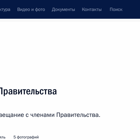
ктура
Видео и фото
Документы
Контакты
Поиск
Все персоны
ологического агентства
Правительства
вещание с членами Правительства.
Подписаться на ленту
мль
5 фотографий