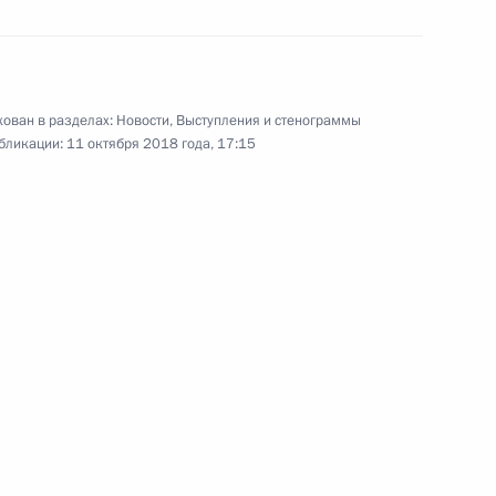
ного медико-биологического
ован в разделах:
Новости
,
Выступления и стенограммы
бликации:
11 октября 2018 года, 17:15
дико-биологического
ии первичного звена