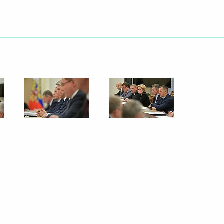
роникой Скворцовой
ководителем Федерального
-экономического развития
ической культуры и спорта