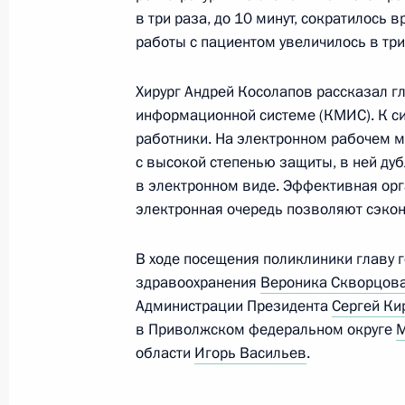
в три раза, до 10 минут, сократилось
Посещение поликлиники Кировског
работы с пациентом увеличилось в три 
центра
5 августа 2017 года, 18:00
Хирург Андрей Косолапов рассказал г
информационной системе (КМИС). К 
работники. На электронном рабочем м
с высокой степенью защиты, в ней ду
Рабочая встреча с Министром здр
в электронном виде. Эффективная ор
Скворцовой
электронная очередь позволяют сэко
1 августа 2017 года, 14:45
В ходе посещения поликлиники главу 
здравоохранения
Вероника Скворцов
Перечень поручений по итогам зас
Администрации Президента
Сергей Ки
физической культуры и спорта
в Приволжском федеральном округе
М
области
Игорь Васильев
.
11 июня 2017 года, 15:00