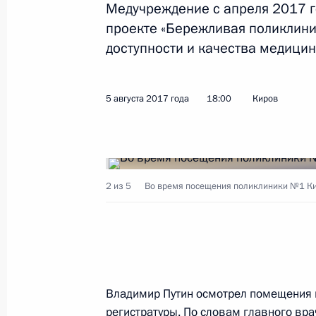
Медучреждение с апреля 2017 г
Показа
проекте «Бережливая поликлин
доступности и качества медици
Совещание о ликвидации последст
27 марта 2018 года, 07:15
5 августа 2017 года
18:00
Киров
Совещание с членами Правительст
31 октября 2017 года, 15:10
2 из 5
Во время посещения поликлиники №1 Кир
Заседание президиума Совета по 
27 октября 2017 года, 17:00
Владимир Путин осмотрел помещения 
регистратуры. По словам главного вра