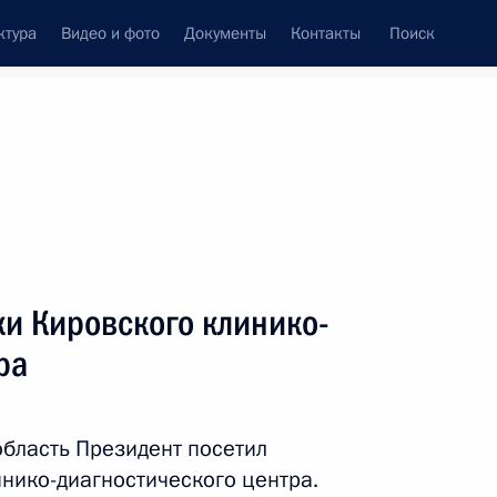
ктура
Видео и фото
Документы
Контакты
Поиск
Все персоны
ологического агентства
и Кировского клинико-
ра
Подписаться на ленту
область Президент посетил
нико-диагностического центра.