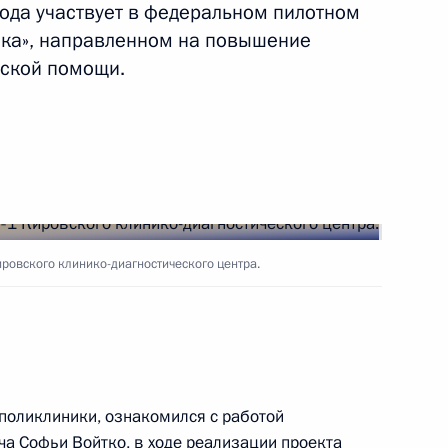
ода участвует в федеральном пилотном
ть следующие материалы
ика», направленном на повышение
нской помощи.
вий пожара в Кемерове
ва
овского клинико-диагностического центра.
противодействию коррупции
поликлиники, ознакомился с работой
ча Софьи Войтко, в ходе реализации проекта