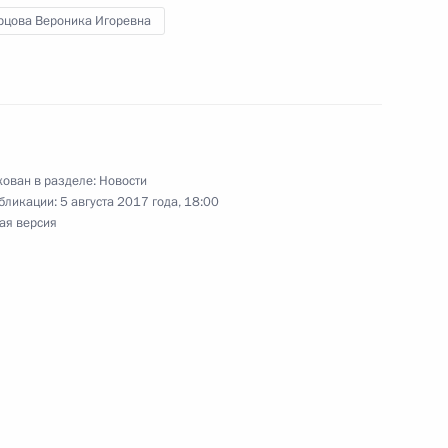
рцова Вероника Игоревна
о повышении инвестиционной
ортов
ован в разделе:
Новости
ещания с членами
бликации:
5 августа 2017 года, 18:00
ая версия
у достижения целевых
ского развития