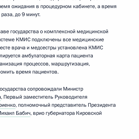
 время ожидания в процедурном кабинете, а время
о клинико-диагностического
раза, до 9 минут.
лаве государства о комплексной медицинской
системе КМИС подключены все медицинские
есте врача и медсестры установлена КМИС
блируется амбулаторная карта пациента
авоохранения Вероникой
ганизация процессов, маршрутизация,
номить время пациентов.
государства сопровождали Министр
а
, Первый заместитель Руководителя
едания Совета по развитию
риенко
, полномочный представитель Президента
ихаил Бабич
, врио губернатора Кировской