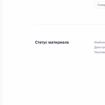
Скво
Заседание президиума Госсовета 
привлекательности российских кур
26 августа 2016 года, 12:00
Статус материала
Опублик
Перечень поручений по итогам сов
Дата пу
Текстов
Правительства
27 июля 2016 года, 12:00
Заседание Комиссии по мониторинг
показателей социально-экономиче
16 мая 2016 года, 18:10