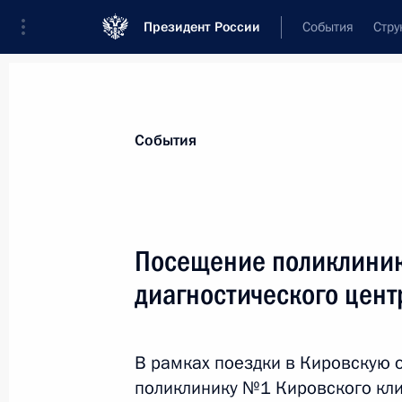
Президент России
События
Стру
Материалы по выбранной персоне
События
Скворцова
,
Вероника
Игоревна
руководитель Федерального медико-би
Посещение поликлиник
(ФМБА)
диагностического цент
Лента событий
В рамках поездки в Кировскую 
поликлинику №1 Кировского кли