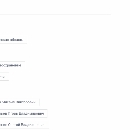
ому развитию и приоритетным
вская область
авоохранения Вероникой
воохранение
оны
нистром здравоохранения
ч Михаил Викторович
льев Игорь Владимирович
енко Сергей Владиленович