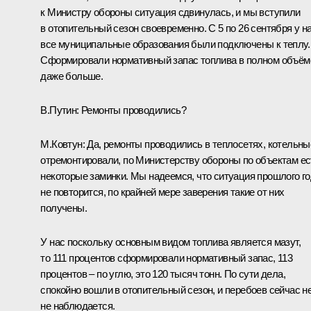
к Министру обороны ситуация сдвинулась, и мы вступили
в отопительный сезон своевременно. С 5 по 26 сентября у н
все муниципальные образования были подключены к теплу.
Сформировали нормативный запас топлива в полном объём
даже больше.
В.Путин
: Ремонты проводились?
М.Ковтун
: Да, ремонты проводились в теплосетях, котельны
отремонтировали, по Министерству обороны по объектам ес
некоторые заминки. Мы надеемся, что ситуация прошлого г
не повторится, по крайней мере заверения такие от них
получены.
У нас поскольку основным видом топлива является мазут,
то 111 процентов сформировали нормативный запас, 113
процентов – по углю, это 120 тысяч тонн. По сути дела,
спокойно вошли в отопительный сезон, и перебоев сейчас не
не наблюдается.