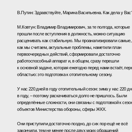
В.Путин
: Здравствуйте, Марина Васильевна. Как дела у Вас
М.Ковтун
: Владимир Владимирович, за те полгода, которые
прошли после вступления в должность, можно ситуацию
расценивать как стабильную. Мы проанализировали самые,
как мы считаем, актуальные проблемы, наметили план
первоочередных действий, сформировали достаточно
работоспособный аппарат и, в общем, сразу перешли
к основной задаче, которая ежегодно перед нами встаёт, пер
областью: это подготовка к отопительному сезону.
У нас 220 дней в году отопительный сезон: зима у нас 220 д
в году, – поэтому раскачиваться долго не пришлось. Были
определённые сложности, они связаны с подготовкой к сезо
объектов Министерства обороны, сферы ЖКХ.
Они приступили достаточно поздно, до сих пор ещё не всё
закончили, тем не менее после двух моих обращений