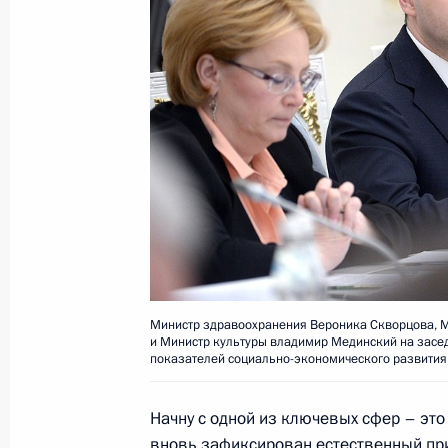
Заседание президиума Госсовета п
дорожного движения
14 марта 2016 года, 17:30
Совещание с членами Правительст
13 января 2016 года, 17:45
Перечень поручений по итогам зас
совета
Министр здравоохранения Вероника Скворцова, 
и Министр культуры владимир Мединский на засе
2 января 2016 года, 12:00
показателей социально-экономического развития
Начну с одной из ключевых сфер – это
Заседание Госсовета по вопросам 
вновь зафиксирован естественный пр