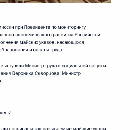
иссии при Президенте по мониторингу
иально-экономического развития Российской
полнения майских указов, касающихся
образования и оплаты труда.
х выступили Министр труда и социальной защиты
ва
нения
Вероника Скворцова
, Министр
в
.
ва
день!
 были подписаны так называемые майские указы,