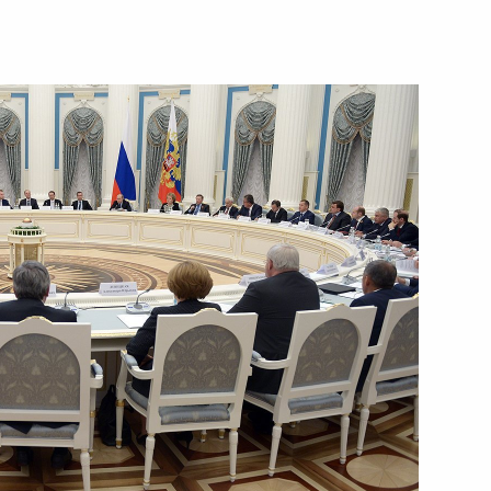
етских кампусов в регионах
и МФТИ и их научными
нического института
едставителем Президента
их отношений с Украиной