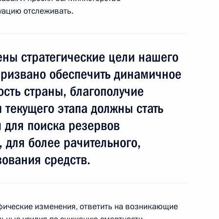
в Совета
уацию отслеживать.
 Совета по русскому языку
ены стратегические цели нашего
призвано обеспечить динамичное
Совета по культуре
ость страны, благополучие
и текущего этапа должны стать
 для поиска резервов
 для более рачительного,
ования средств.
речи с молодыми учёными
фические изменения, ответить на возникающие