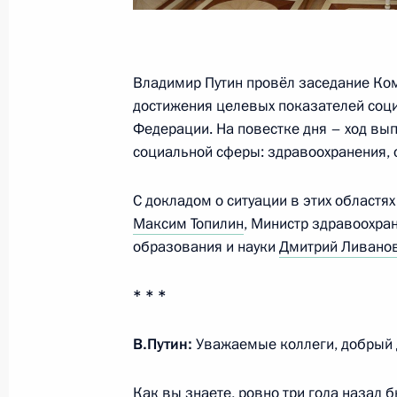
19 августа 2016 года, 15:20
Владимир Путин провёл заседание Ком
достижения целевых показателей соц
Подписан Указ «О Ливанове Д.В.»
Федерации. На повестке дня – ход вы
19 августа 2016 года, 15:10
социальной сферы: здравоохранения, 
С докладом о ситуации в этих областя
Совещание с членами Правительст
Максим Топилин
, Министр здравоохра
образования и науки
Дмитрий Ливано
10 августа 2016 года, 15:20
* * *
Совещание с членами Правительст
В.Путин:
Уважаемые коллеги, добрый 
14 июля 2016 года, 14:30
Как вы знаете, ровно три года назад