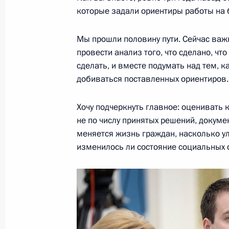
которые задали ориентиры работы на
Совещание с членами Правительст
Мы прошли половину пути. Сейчас важ
7 июня 2016 года, 13:35
провести анализ того, что сделано, что
сделать, и вместе подумать над тем, к
добиваться поставленных ориентиров.
Заседание Комиссии по мониторинг
показателей социально-экономиче
Хочу подчеркнуть главное: оценивать 
не по числу принятых решений, докумен
16 мая 2016 года, 18:10
меняется жизнь граждан, насколько у
изменилось ли состояние социальных о
Заседание Российского оргкомитет
5 апреля 2016 года, 14:25