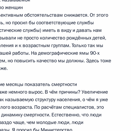
местного заседания Совета
сло женщин
 Совета по русскому языку
ъективным обстоятельствам снижается. От этого
усь, но просил бы соответствующие службы
стические службы) иметь в виду и давать нам
зывали не просто количество рождённых детей,
еления и к возрастным группам. Только так мы
речи с участниками
ашей работы. На демографические ямы 90-х
ем, но повысить качество мы должны. Здесь тоже
зже.
ние месяцы показатель смертности
у достижения целевых
даже немного вырос. В чём причины? Увеличение
ского развития
к называемую структуру населения, о чём я уже
ого возраста. По расчётам специалистов, это
динамику смертности. Естественно, что люди
ораздо чаще, чем молодые люди, люди
разы. Я просил бы Министерство