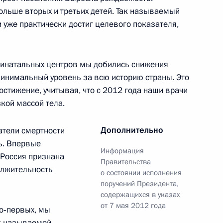
ольше вторых и третьих детей. Так называемый
уже практически достиг целевого показателя,
инатальных центров мы добились снижения
го конкурса «Учитель года
инимальный уровень за всю историю страны. Это
стижение, учитывая, что с 2012 года наши врачи
кой массой тела.
Дополнительно
атели смертности
ь. Впервые
а по вопросу
Информация
 Россия признана
Правительства
о образования в России
олжительность
о состоянии исполнения
поручений Президента,
содержащихся в указах
от 7 мая 2012 года
Во‑первых, мы
ак называемой