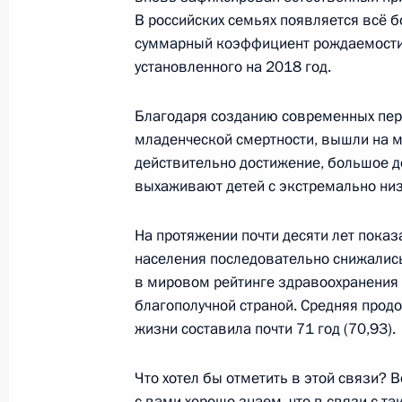
общего образования
В российских семьях появляется всё б
суммарный коэффициент рождаемости 
23 декабря 2015 года, 15:15
установленного на 2018 год.
Благодаря созданию современных пер
Встреча с лауреатами всероссийско
младенческой смертности, вышли на м
России»
действительно достижение, большое до
выхаживают детей с экстремально низ
8 октября 2015 года, 14:40
На протяжении почти десяти лет показ
населения последовательно снижалис
Заседание рабочей группы Госсовет
в мировом рейтинге здравоохранения
совершенствования системы общег
благополучной страной. Средняя прод
22 июля 2015 года, 13:15
жизни составила почти 71 год (70,93).
Что хотел бы отметить в этой связи? 
с вами хорошо знаем, что в связи с т