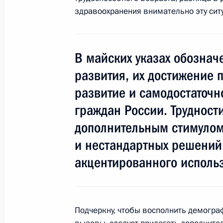
Совместное заседание президиумо
здравоохранения внимательно эту сит
по межнациональным отношениям и
28 января 2015 года, 18:00
В майских указах обознач
развития, их достижение 
Совместное заседание Госсовета и 
развитие и самодостаточн
и искусству
граждан России. Трудност
24 декабря 2014 года, 15:45
дополнительным стимулом
и нестандартных решений,
акцентированного использ
Перечень поручений по итогам вст
и преподавателями истории
16 декабря 2014 года, 16:00
Подчеркну, чтобы восполнить демогра