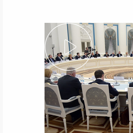
Открытие новых объектов университ
23 января 2026 года, 18:00
Беседа со студентами, аспирантам
руководителями
23 января 2026 года, 17:30
Посещение Московского физико-тех
23 января 2026 года, 17:00
Дмитрий Ливанов назначен спецпр
по развитию торгово-экономическ