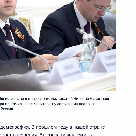
о вопросам безопасности
ва
едания Государственного
Министр связи и массовых коммуникаций Николай Никифоров
дании Комиссии по мониторингу достижения целевых
 России.
 демография. В прошлом году в нашей стране
совершенствования системы
ирост населения. Выросла рождаемость.