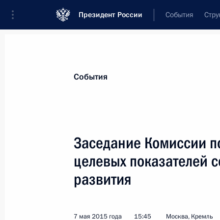
Президент России
События
Стру
Материалы по выбранной персоне
События
Ливанов
,
Дмитрий
Викторович
Заседание Комиссии п
целевых показателей 
развития
Лента событий
7 мая 2015 года
15:45
Москва, Кремль