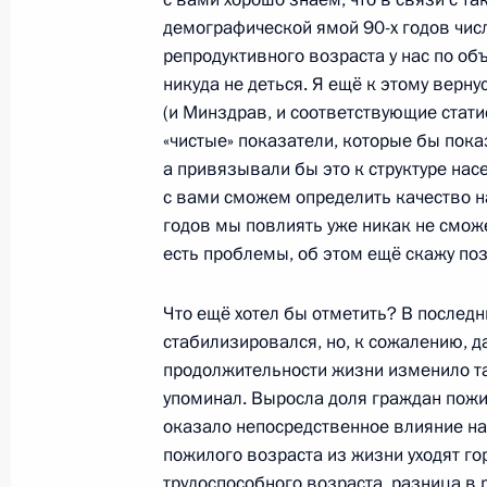
Перечень поручений по итогам сов
демографической ямой 90-х годов чи
по межнациональным отношениям и
репродуктивного возраста у нас по об
4 июля 2015 года, 10:00
никуда не деться. Я ещё к этому верн
(и Минздрав, и соответствующие стати
«чистые» показатели, которые бы пока
а привязывали бы это к структуре нас
Перечень поручений по итогам вст
с вами сможем определить качество н
«Поискового движения России»
годов мы повлиять уже никак не смож
10 мая 2015 года, 12:00
есть проблемы, об этом ещё скажу по
Что ещё хотел бы отметить? В послед
Заседание Комиссии по мониторинг
стабилизировался, но, к сожалению, 
показателей социально-экономиче
продолжительности жизни изменило та
упоминал. Выросла доля граждан пожил
7 мая 2015 года, 15:45
оказало непосредственное влияние на 
пожилого возраста из жизни уходят г
трудоспособного возраста, разница в 