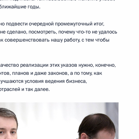
 ближайшие годы.
ва
но подвести очередной промежуточный итог,
 не сделано, посмотреть, почему что‑то не удалось
ак совершенствовать нашу работу, с тем чтобы
у достижения целевых
ского развития
качество реализации этих указов нужно, конечно,
тов, планов и даже законов, а по тому, как
лучшаются условия ведения бизнеса,
траслей и так далее.
а «Победа»