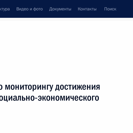
ктура
Видео и фото
Документы
Контакты
Поиск
Все персоны
о мониторингу достижения
социально-экономического
Подписаться на ленту