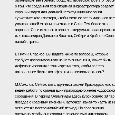
организации внутренних городских перевозок. Всё это говор
о том, что созданная транспортная инфраструктура создаёт
хороший задел для дальнейшего функционирования
туристического кластера, чтобы гости со всего мира и со все
уголков нашей страны приезжали в Сочи. Тем более что
аэропорт Сочи включён в план льготируемых авиаперевозок
для пассажиров Дальнего Востока, Сибири и Крайнего Севе
нашей страны.
В.Путин:
Спасибо. Вы видите какие‑то вопросы, которые
требуют дополнительного нашего внимания и, может быть,
дофинансирования с точки зрения того, чтобы всё это
накопленное богатство эффективно использовалось?
М.Соколов:
Сейчас мы с администрацией Краснодарского к
ведём работу по организации пригородного железнодорожно
сообщения. В период Олимпиады здесь курсировало 38 пар
поездов с красивым именем «Ласточка», какая‑то часть из н
останется в постолимпийский период. Но совершенно
очевидно, чтобы они ходили с приемлемым интервалом,