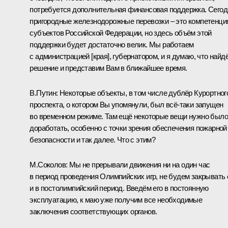
потребуется дополнительная финансовая поддержка. Сегод
пригородные железнодорожные перевозки – это компетенци
субъектов Российской Федерации, но здесь объём этой
поддержки будет достаточно велик. Мы работаем
с администрацией [края], губернатором, и я думаю, что найд
решение и представим Вам в ближайшее время.
В.Путин:
Некоторые объекты, в том числе дублёр Курортног
проспекта, о котором Вы упомянули, был всё‑таки запущен
во временном режиме. Там ещё некоторые вещи нужно было
доработать, особенно с точки зрения обеспечения пожарной
безопасности и так далее. Что с этим?
М.Соколов:
Мы не прерывали движения ни на один час
в период проведения Олимпийских игр, не будем закрывать 
и в постолимпийский период. Введём его в постоянную
эксплуатацию, к маю уже получим все необходимые
заключения соответствующих органов.