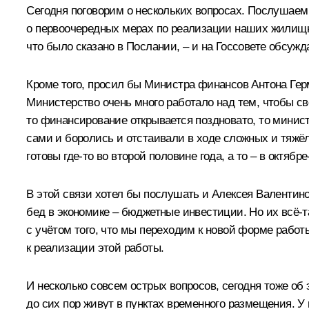
Сегодня поговорим о нескольких вопросах. Послуша
о первоочередных мерах по реализации наших жилищны
что было сказано в Послании, – и на Госсовете обсужд
Кроме того, просил бы Министра финансов
Антона Ге
Министерство очень много работало над тем, чтобы св
то финансирование открывается поздновато, то министе
сами и боролись и отстаивали в ходе сложных и тяжёл
готовы где‑то во второй половине года, а то – в октябр
В этой связи хотел бы послушать и
Алексея Валентин
бед в экономике – бюджетные инвестиции. Но их всё‑т
с учётом того, что мы переходим к новой форме работ
к реализации этой работы.
И несколько совсем острых вопросов, сегодня тоже об 
до сих пор живут в пунктах временного размещения. У н