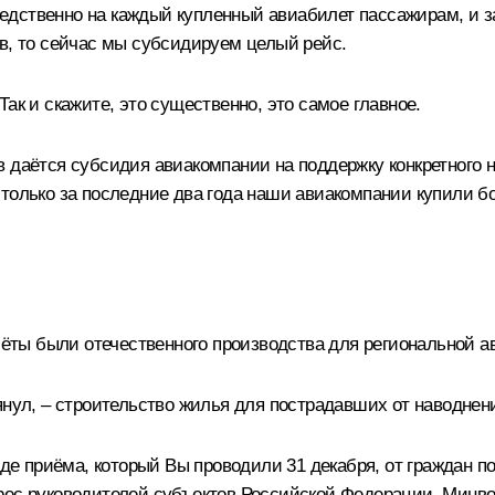
дственно на каждый купленный авиабилет пассажирам, и з
ов, то сейчас мы субсидируем целый рейс.
ак и скажите, это существенно, это самое главное.
 даётся субсидия авиакомпании на поддержку конкретного на
 только за последние два года наши авиакомпании купили б
олёты были отечественного производства для региональной а
янул, – строительство жилья для пострадавших от наводнен
оде
приёма
, который Вы проводили 31 декабря, от граждан п
дрес руководителей субъектов Российской Федерации, Минв