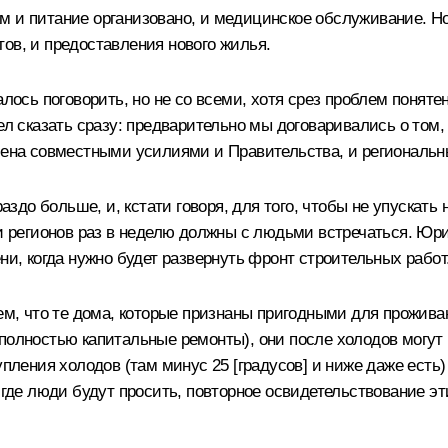
 и питание организовано, и медицинское обслуживание. Но
ов, и предоставления нового жилья.
алось поговорить, но не со всеми, хотя срез проблем понят
ел сказать сразу: предварительно мы договаривались о том, 
ешена совместными усилиями и Правительства, и региональн
раздо больше, и, кстати говоря, для того, чтобы не упускать
ли регионов раз в неделю должны с людьми встречаться. Юри
ни, когда нужно будет развернуть фронт строительных работ
тем, что те дома, которые признаны пригодными для прожив
полностью капитальные ремонты), они после холодов могут 
упления холодов (там минус 25 [градусов] и ниже даже есть
, где люди будут просить, повторное освидетельствование э