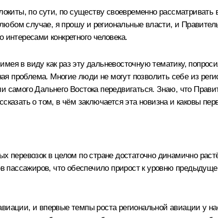
олокиты, по сути, по существу своевременно рассматривать 
 в любом случае, я прошу и региональные власти, и Правите
о интересами конкретного человека.
о, имея в виду как раз эту дальневосточную тематику, попр
тная проблема. Многие люди не могут позволить себе из рег
ми самого Дальнего Востока передвигаться. Знаю, что Прав
сказать о том, в чём заключается эта новизна и каковы пер
ых перевозок в целом по стране достаточно динамично растё
пассажиров, что обеспечило прирост к уровню предыдущего 
авиации, и впервые темпы роста региональной авиации у на