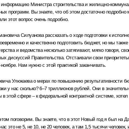
ем информацию Министра строительства и жилищно-коммуна
х программ. Вы знаете, что об этом достаточно подробно
али этот вопрос очень подробно.
рмановича Силуанова
рассказать о ходе подготовки к исполн
оевременно и качественно подготовить бюджет, но мы также 
рства и ведомства несколько затягивают, мягко говоря, сво
ых дискуссий Правительства. Отстаивали свои приоритеты, 
е-ноябре. Нам нужно с этой практикой заканчивать.
овича Улюкаева
о мерах по повышению результативности бюд
аки у нас сколько? 6–7 триллионов рублей. Они в значитель
ы в этой сфере – к федеральной контрактной системе, хотел
этом поговорим. Вы знаете, что в этот Новый год я был на 
ас это не 5, не 10, не 20 человек, а там 1,5 тысячи человек