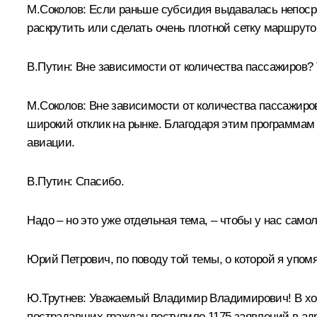
М.Соколов:
Если раньше субсидия выдавалась непосре
раскрутить или сделать очень плотной сетку маршрут
В.Путин:
Вне зависимости от количества пассажиров? Т
М.Соколов:
Вне зависимости от количества пассажиров
широкий отклик на рынке. Благодаря этим программам
авиации.
В.Путин:
Спасибо.
Надо – но это уже отдельная тема, – чтобы у нас сам
Юрий Петрович, по поводу той темы, о которой я упом
Ю.Трутнев
:
Уважаемый Владимир Владимирович! В х
пострадавших граждан поступило 1175 заявлений в а