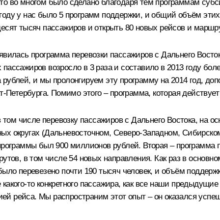
 И это во многом было сделано благодаря тем программам су
году у нас было 5 программ поддержки, и общий объём этих
есят тысяч пассажиров и открыть 80 новых рейсов и маршр
явилась программа перевозки пассажиров с Дальнего Востока
 пассажиров возросло в 3 раза и составило в 2013 году бо
 рублей, и мы пролонгируем эту программу на 2014 год, до
т-Петербурга. Помимо этого – программа, которая действует
в том числе перевозку пассажиров с Дальнего Востока, на ос
ных округах (Дальневосточном, Северо-Западном, Сибирско
 программы был 900 миллионов рублей. Вторая – программа 
рутов, в том числе 54 новых направления. Как раз в осно
 было перевезено почти 190 тысяч человек, и объём поддер
какого‑то конкретного пассажира, как все наши предыдущие
ей рейса. Мы распространим этот опыт – он оказался успе