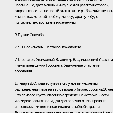
несомненно, даст мощный импульс для развития отрасли,
откроет качественно новый этап в жизни рыбохозяйственног
комплекса, который необходим государству, и будет
положительно воспринят населением.
В.Путин:
Спасибо.
Илья Васильевич Шестаков, пожалуйста.
И.Шестаков:
Уважаемый Владимир Владимирович! Уважае
члены президиума Госсовета! Уважаемые участники
заседания!
1 января 2009 года вступил в силу новый механизм
распределения квот на вылов водных биоресурсов на 10 лет
Это привело к установлению определённой стабильности
и создало возможности для долгосрочного планирования
и предпосылки для консолидации в рыбной отрасли.
Достигнуты неплохие показатели, но при этом общий объём