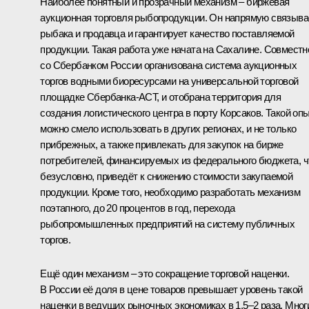
Наиболее понятный и прозрачный механизм – биржевая
аукционная торговля рыбопродукции. Он напрямую связыва
рыбака и продавца и гарантирует качество поставляемой
продукции. Такая работа уже начата на Сахалине. Совместн
со Сбербанком России организована система аукционных
торгов водными биоресурсами на универсальной торговой
площадке Сбербанка-АСТ, и отобрана территория для
создания логистического центра в порту Корсаков. Такой оп
можно смело использовать в других регионах, и не только
прибрежных, а также привлекать для закупок на бирже
потребителей, финансируемых из федерального бюджета, ч
безусловно, приведёт к снижению стоимости закупаемой
продукции. Кроме того, необходимо разработать механизм
поэтапного, до 20 процентов в год, перехода
рыбопромышленных предприятий на систему публичных
торгов.
Ещё один механизм – это сокращение торговой наценки.
В России её доля в цене товаров превышает уровень такой
наценки в ведущих рыночных экономиках в 1,5–2 раза. Мног