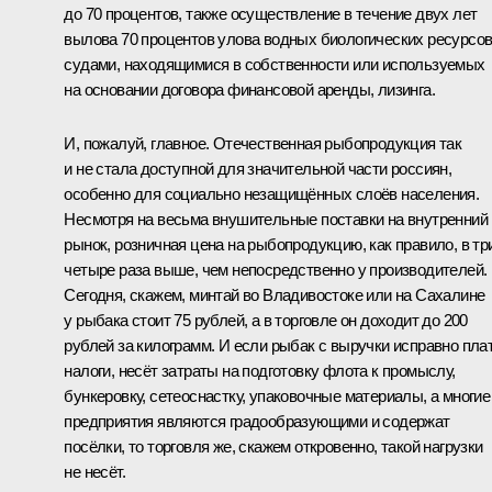
до 70 процентов, также осуществление в течение двух лет
вылова 70 процентов улова водных биологических ресурсо
судами, находящимися в собственности или используемых
на основании договора финансовой аренды, лизинга.
И, пожалуй, главное. Отечественная рыбопродукция так
и не стала доступной для значительной части россиян,
особенно для социально незащищённых слоёв населения.
Несмотря на весьма внушительные поставки на внутренний
рынок, розничная цена на рыбопродукцию, как правило, в тр
четыре раза выше, чем непосредственно у производителей.
Сегодня, скажем, минтай во Владивостоке или на Сахалине
у рыбака стоит 75 рублей, а в торговле он доходит до 200
рублей за килограмм. И если рыбак с выручки исправно пла
налоги, несёт затраты на подготовку флота к промыслу,
бункеровку, сетеоснастку, упаковочные материалы, а многие
предприятия являются градообразующими и содержат
посёлки, то торговля же, скажем откровенно, такой нагрузки
не несёт.