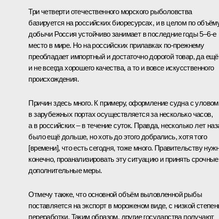
Три четверти отечественного морского рыболовства
базируется на российских биоресурсах, и в целом по объём
добычи Россия устойчиво занимает в последние годы 5–6-е
место в мире. Но на российских прилавках по‑прежнему
преобладает импортный и достаточно дорогой товар, да ещё
и не всегда хорошего качества, а то и вовсе искусственного
происхождения.
Причин здесь много. К примеру, оформление судна с уловом
в зарубежных портах осуществляется за несколько часов,
а в российских – в течение суток. Правда, несколько лет наз
было ещё дольше, но хоть до этого добрались, хотя того
[времени], что есть сегодня, тоже много. Правительству нужн
конечно, проанализировать эту ситуацию и принять срочные
дополнительные меры.
Отмечу также, что основной объём выловленной рыбы
поставляется на экспорт в мороженом виде, с низкой степе
переработки. Таким образом, другие государства получают