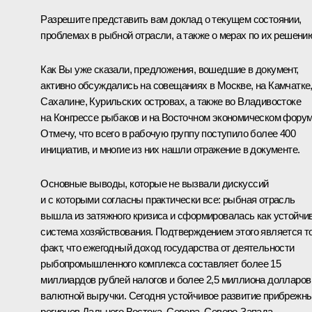
Разрешите представить вам доклад о текущем состоянии,
проблемах в рыбной отрасли, а также о мерах по их решени
Как Вы уже сказали, предложения, вошедшие в документ,
активно обсуждались на совещаниях в Москве, на Камчатке
Сахалине, Курильских островах, а также во Владивостоке
на Конгрессе рыбаков и на Восточном экономическом форум
Отмечу, что всего в рабочую группу поступило более 400
инициатив, и многие из них нашли отражение в документе.
Основные выводы, которые не вызвали дискуссий
и с которыми согласны практически все: рыбная отрасль
вышла из затяжного кризиса и сформировалась как устойчи
система хозяйствования. Подтверждением этого является т
факт, что ежегодный доход государства от деятельности
рыбопромышленного комплекса составляет более 15
миллиардов рублей налогов и более 2,5 миллиона долларов
валютной выручки. Сегодня устойчивое развитие прибрежн
регионов Дальнего Востока, Севера, Северо-Запада