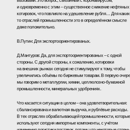
вызовами: это вопрос, связанный с коронавирусом,
и одновременно с этим – существенное снижение нефтяных
котировок, что повлияло на удешевление рубля… Для каких
то отраслей промышленности это в определённом смысле
даже положительно.
В.Путин:
Для экспортоориентированых.
Д.Мантуров:
Да, для экспортоориентированых – с одной
стороны. С другой стороны, к сожалению, котировки
на внешних рынках сегодня не стимулируют к тому, чтобы
увеличились объёмы по биржевым товарам. В первую очер
мы говорим о металлургии, химии, целлюлозно-бумажной
промышленности, минеральных удобрениях.
Что касается ситуации в целом – она удовлетворительная:
сбалансирована и валютная выручка, и рублёвые расходы.
В тех отраслях обрабатывающей промышленности, которы
используют сегодня импортные компоненты, с учётом
изменения логистики поставок, потому что некоторые стран