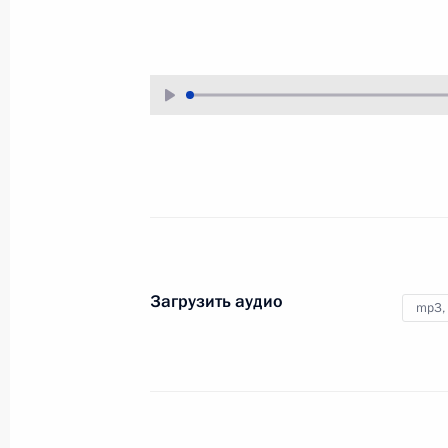
24 марта 2014 года
Аудио, 12 мин.
Загрузить аудио
mp3,
Съезд Российского союза
промышленников
и предпринимателей