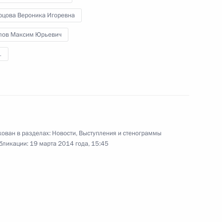
рцова Вероника Игоревна
13 марта 2014 года
Аудио, 9 мин.
лов Максим Юрьевич
1
ован в разделах:
Новости
,
Выступления и стенограммы
бликации:
19 марта 2014 года, 15:45
Рабочая встреча
с Министром иностранных
дел Сергеем Лавровым