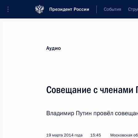
Президент России
События
Стру
Видеозаписи
Фотографии
Аудиозапи
Все материалы
Выступления
Совещан
Аудио
Показа
Совещание с членами 
Заседание Совета
Владимир Путин провёл совещан
по развитию физической
культуры и спорта
19 марта 2014 года
15:45
Московская об