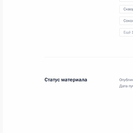
Скво
17 марта 2014 года
Аудио, 2 мин.
Соко
Ещё 
Статус материала
Опублик
Дата пу
Совещание
по экономическим вопросам