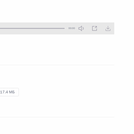
21 марта 2014 года
Аудио, 14 мин.
00:00
17.4 МБ
Совещание с членами
Правительства