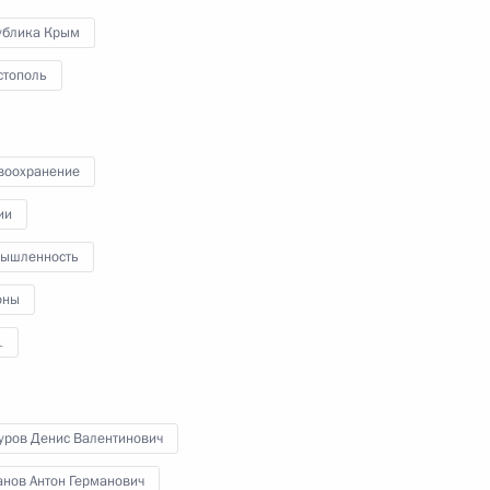
ублика Крым
19 марта 2014 года
Аудио, 24 мин.
стополь
воохранение
ии
ышленность
оны
1
Встреча с руководителями
национальных
уров Денис Валентинович
паралимпийских комитетов
анов Антон Германович