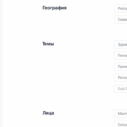
География
Респ
20 марта 2014 года
Аудио, 13 мин.
Сева
Темы
Здра
Пенс
Пром
Реги
Ещё 
Встреча с чемпионами
и призёрами
Лица
Мант
Паралимпийских зимних игр
Силу