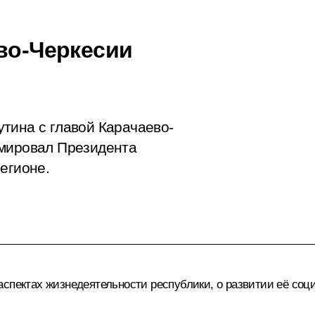
ево-Черкесии
тина с главой Карачаево-
рмировал Президента
егионе.
аспектах жизнедеятельности республики, о развитии её со