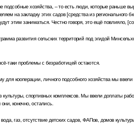
е подсобные хозяйства, – то есть люди, которые раньше вы
ляем на закладку этих садов [средства из регионального бю
удут этим заниматься. Честно говоря, это ещё повлияло, [со
грамма развития сельских территорий под эгидой Минсельхоз
 всё-таки проблемы с безработицей остаются.
у для кооперации, личного подсобного хозяйства мы ввели 
в культуры, спортивных комплексов. Мы ввели доплаты рабо
они, конечно, остались.
о вода, газ, отсутствие детских садов, ФАПов, домов культу