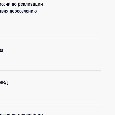
ссии по реализации
твия переселению
ва
 МВД
ссии по реализации