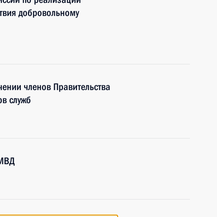
твия добровольному
чении членов Правительства
ов служб
 МВД