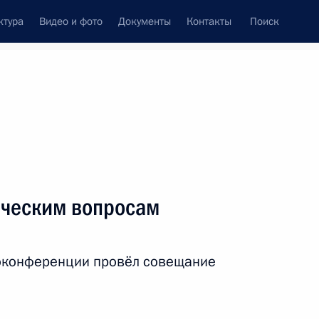
ктура
Видео и фото
Документы
Контакты
Поиск
Все персоны
ации
ическим вопросам
оконференции провёл совещание
Подписаться на ленту