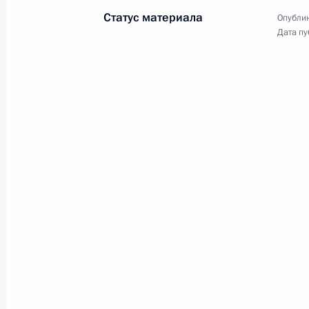
31 августа 2022 года, 18:05
Статус материала
Опублик
Дата пу
Заседание Совета по стратегическ
и национальным проектам
18 июля 2022 года, 16:50
Заседание Президиума Госсовета
21 июня 2022 года, 17:15
Совещание по экономическим воп
7 июня 2022 года, 13:45