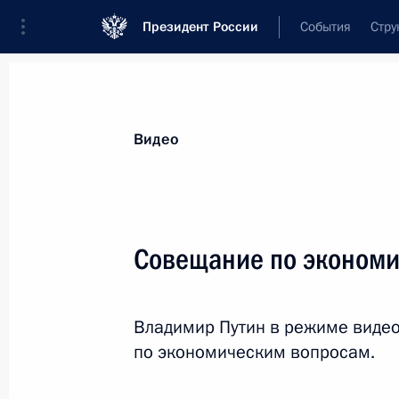
Президент России
События
Стру
Материалы по выбранной персоне
Видео
Силуанов
,
Антон
Германович
Министр финансов Российской Федер
Совещание по эконом
Владимир Путин в режиме виде
Лента событий
по экономическим вопросам.