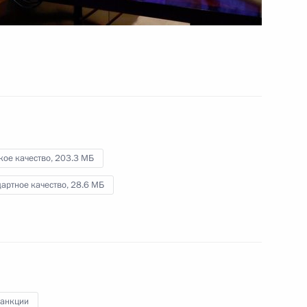
-экономического развития
ышленного комплекса
кое качество,
203.3 МБ
артное качество,
28.6 МБ
зованию
санкции