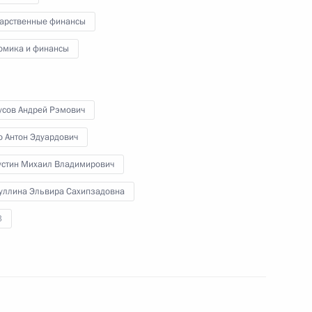
ления жилой инфраструктуры
дарственные финансы
омика и финансы
ва
усов Андрей Рэмович
о Антон Эдуардович
стин Михаил Владимирович
 направлению «Экономика
уллина Эльвира Сахипзадовна
3
ва