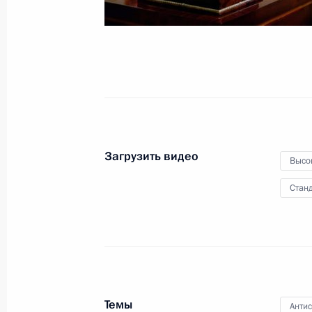
Совещание по вопросам социально
Крыма и Севастополя
17 марта 2023 года, 18:05
Совещание по развитию лесопром
Загрузить видео
Высо
10 февраля 2023 года, 16:10
Станд
Заседание Совета по науке и обра
8 февраля 2023 года, 18:50
Темы
Анти