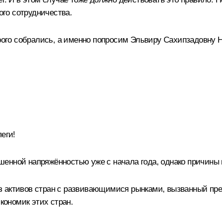
го сотрудничества.
орого собрались, а именно попросим Эльвиру Сахипзадовну
еги!
шенной напряжённостью уже с начала года, однако причины
з активов стран с развивающимися рынками, вызванный п
ономик этих стран.