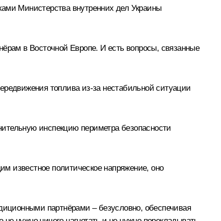
сками Министерства внутренних дел Украины
нёрам в Восточной Европе. И есть вопросы, связанные
а передвижения топлива из‑за нестабильной ситуации
лнительную инспекцию периметра безопасности
дим известное политическое напряжение, оно
адиционными партнёрами – безусловно, обеспечивая
о не нужно ничего нагнетать и не нужно перекладывать