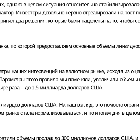
х, однако в целом ситуация относительно стабилизировалас
актор. Инвесторы довольно нервно отреагировали на рост п
 принял два решения, которые были нацелены на то, чтобы 
ка, по которой предоставляем основные объёмы ликвидности
етры наших интервенций на валютном рынке, исходя из оце
 Параметры этого правила мы поменяли, увеличили объёмы
тыре раза – до 1,5 миллиарда долларов США.
ллиардов долларов США. На наш взгляд, это помогло ограни
ном рынке стала нормализовываться, и по итогам дня в цел
ратили объёмы продаж до 300 миллионов долларов США, и ку