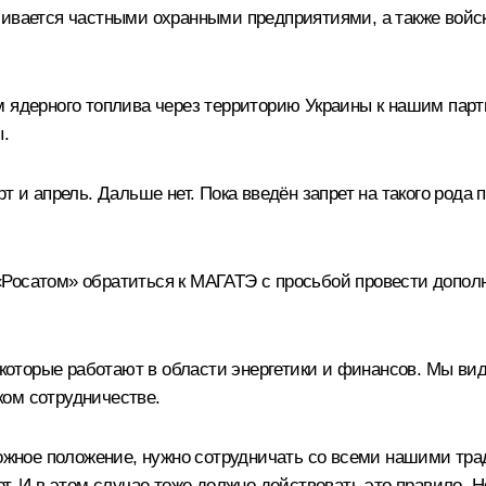
чивается частными охранными предприятиями, а также вой
м ядерного топлива через территорию Украины к нашим парт
ы.
т и апрель. Дальше нет. Пока введён запрет на такого род
«Росатом» обратиться к МАГАТЭ с просьбой провести допо
, которые работают в области энергетики и финансов. Мы ви
ком сотрудничестве.
сложное положение, нужно сотрудничать со всеми нашими тр
т. И в этом случае тоже должно действовать это правило. Н