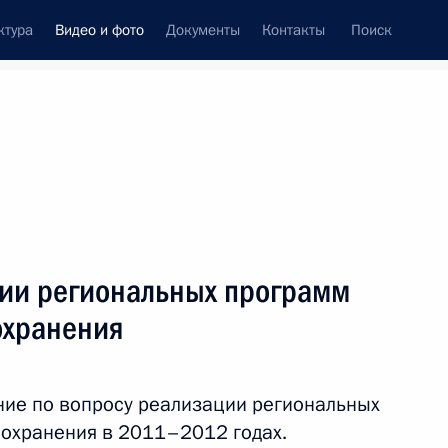
ктура
Видео и фото
Документы
Контакты
Поиск
си
ия, встречи
Встречи со СМИ
ноябрь, 2012
ть следующие материалы
ии региональных программ
охранения
Сергей Шойгу назначен
Министром обороны
ие по вопросу реализации региональных
Российской Федерации
охранения в 2011–2012 годах.