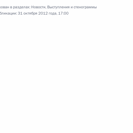
Заявления для прессы по итогам
ован в разделах:
Новости
,
Выступления и стенограммы
встречи с Президентом Южной
бликации:
31 октября 2012 года, 17:00
Осетии Леонидом Тибиловым
24 октября 2012 года
Видео, 6 мин.