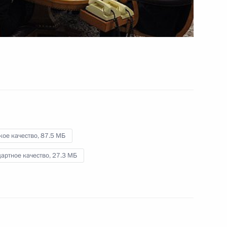
модернизации
здравоохранения
31 октября 2012 года
Видео, 6 мин.
кое качество,
87.5 МБ
артное качество,
27.3 МБ
Заседание Совета по науке