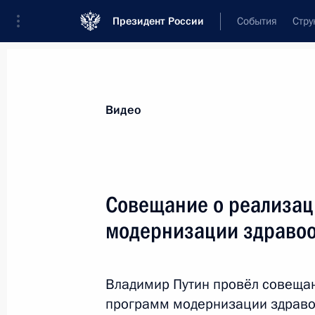
Президент России
События
Стру
Видеозаписи
Фотографии
Аудиозапи
Все материалы
Выступления
Совещан
Видео
Показа
Совещание о реализац
модернизации здраво
Заседание Совета
по развитию физической
Владимир Путин провёл совещан
культуры и спорта
программ модернизации здраво