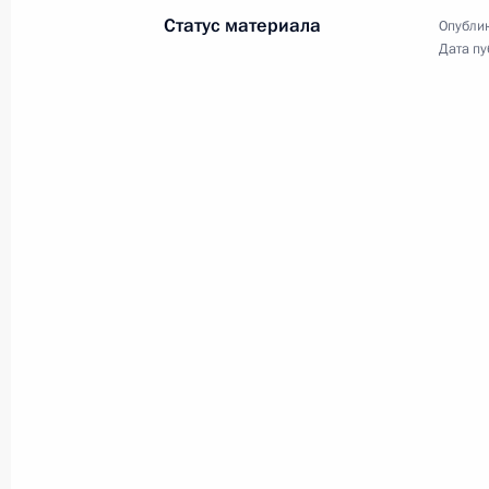
Приветствие участникам
Статус материала
Опублик
Всемирного конгресса
Дата пу
соотечественников
26 октября 2012 года
Видео, 5 мин.