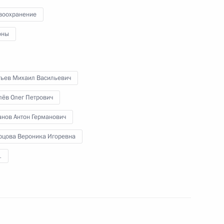
и образованию
воохранение
оны
29 октября 2012 года
Видео, 13 мин.
тьев Михаил Васильевич
лёв Олег Петрович
анов Антон Германович
рцова Вероника Игоревна
1