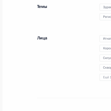
транспортного сообщества
Темы
Здра
Реги
30 октября 2012 года
Видео, 5 мин.
Лица
Игна
Коро
Силу
Скво
Ещё 