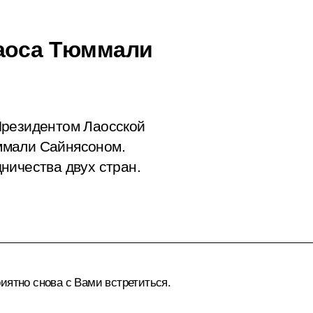
Лаоса Тюммали
Президентом Лаосской
ммали Сайнясоном.
ничества двух стран.
иятно снова с Вами встретиться.