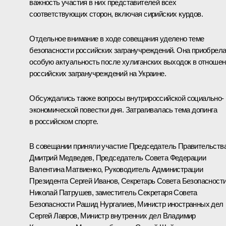
важность участия в них представителей всех
соответствующих сторон, включая сирийских курдов.
Отдельное внимание в ходе совещания уделено теме
безопасности российских загранучреждений. Она приобрел
особую актуальность после хулиганских выходок в отноше
российских загранучреждений на Украине.
Обсуждались также вопросы внутрироссийской социально-
экономической повестки дня. Затрагивалась тема допинга
в российском спорте.
В совещании приняли участие Председатель Правительств
Дмитрий Медведев
, Председатель Совета Федерации
Валентина Матвиенко
, Руководитель Администрации
Президента
Сергей Иванов
, Секретарь Совета Безопасност
Николай Патрушев
, заместитель Секретаря Совета
Безопасности
Рашид Нургалиев
, Министр иностранных дел
Сергей Лавров
, Министр внутренних дел
Владимир