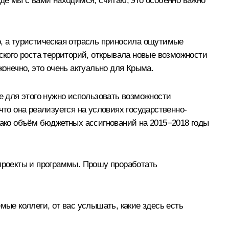
где мы с вами находимся, считаю, это особенно важно
о, а туристическая отрасль приносила ощутимые
кого роста территорий, открывала новые возможности
конечно, это очень актуально для Крыма.
 для этого нужно использовать возможности
что она реализуется на условиях государственно-
нако объём бюджетных ассигнований на 2015−2018 годы
 проекты и программы. Прошу проработать
мые коллеги, от вас услышать, какие здесь есть