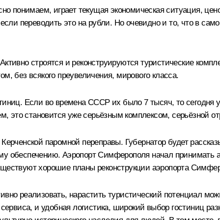
асно понимаем, играет текущая экономическая ситуация, цен
 если переводить это на рубли. Но очевидно и то, что в с
 Активно строятся и реконструируются туристические комп
ом, без всякого преувеличения, мирового класса.
тиниц. Если во времена СССР их было 7 тысяч, то сегодня 
аем, это становится уже серьёзным комплексом, серьёзной о
 Керченской паромной переправы. Губернатор будет рассказ
му обеспечению. Аэропорт Симферополя начал принимать ав
, существуют хорошие планы реконструкции аэропорта Симфер
ивно реализовать, нарастить туристический потенциал можн
 сервиса, и удобная логистика, широкий выбор гостиниц раз