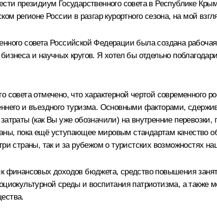
вести президиум Государственного совета в Республике Кры
ком регионе России в разгар курортного сезона, на мой взг
енного совета Российской Федерации была создана рабочая
бизнеса и научных кругов. Я хотел бы отдельно поблагодар
о совета отмечено, что характерной чертой современного р
реннего и въездного туризма. Основными факторами, сдерж
затраты (как Вы уже обозначили) на внутренние перевозки,
ны, пока ещё уступающее мировым стандартам качество об
три страны, так и за рубежом о туристских возможностях на
ик финансовых доходов бюджета, средство повышения занят
 социокультурной среды и воспитания патриотизма, а такж
ества.