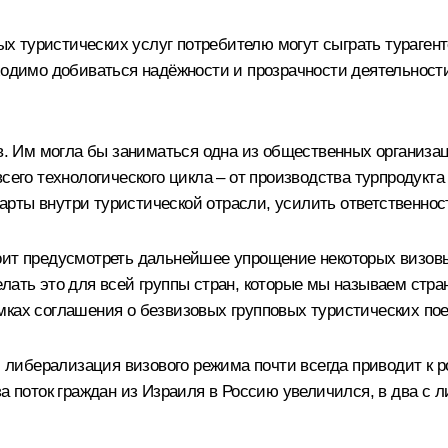
 туристических услуг потребителю могут сыграть турагент
бходимо добиваться надёжности и прозрачности деятельност
ов. Им могла бы заниматься одна из общественных организа
сего технологического цикла – от производства турпродукта
рты внутри туристической отрасли, усилить ответственност
тоит предусмотреть дальнейшее упрощение некоторых визов
елать это для всей группы стран, которые мы называем стр
мках соглашения о безвизовых групповых туристических пое
, либерализация визового режима почти всегда приводит к р
а поток граждан из Израиля в Россию увеличился, в два с л