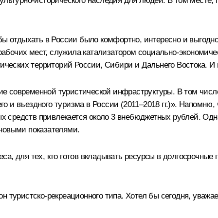
ультурно-исторического наследия для людей. В том месте, 
обы отдыхать в России было комфортно, интересно и выгодн
абочих мест, служила катализатором социально-экономичес
ических территорий России, Сибири и Дальнего Востока. И 
е современной туристической инфраструктуры. В том числе
 и въездного туризма в России (2011–2018 гг.)». Напомню, 
ных средств привлекается около 3 внебюджетных рублей. Од
новыми показателями.
са, для тех, кто готов вкладывать ресурсы в долгосрочные
н туристско-рекреационного типа. Хотел бы сегодня, уважае