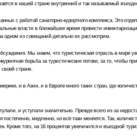
ивается в нашей стране внутренний и так называемый въездн
язанных с работой санаторно-курортного комплекса. Это от
ональные власти в ближайшее время провести инвентаризац
а одном из совещаний детально их рассмотрим.
обсуждения. Мы знаем, что туристическая отрасль в мире у
нкурентная борьба за туристические потоки, за то, чтобы пр
 своей стране.
ерике, и в Азии, и в Европе много таких стран, где колич
тупали, и уступали значительно. Прежде всего из‑за недос
ня постепенно, медленно, но всё‑таки меняется. Так, колич
ек. Кроме того, на 16 процентов увеличился и въездной тури