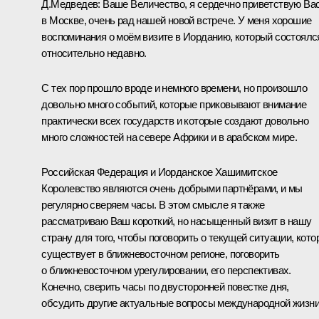
Д.Медведев:
Ваше Величество, я сердечно приветствую Ва
в Москве, очень рад нашей новой встрече. У меня хорошие
воспоминания о моём
визите
в Иорданию, который состоялс
относительно недавно.
С тех пор прошло вроде и немного времени, но произошло
довольно много событий, которые приковывают внимание
практически всех государств и которые создают довольно
много сложностей на севере Африки и в арабском мире.
Российская Федерация и Иорданское Хашимитское
Королевство являются очень добрыми партнёрами, и мы
регулярно сверяем часы. В этом смысле я также
рассматриваю Ваш короткий, но насыщенный визит в нашу
страну для того, чтобы поговорить о текущей ситуации, кото
существует в ближневосточном регионе, поговорить
о ближневосточном урегулировании, его перспективах.
Конечно, сверить часы по двусторонней повестке дня,
обсудить другие актуальные вопросы международной жизни