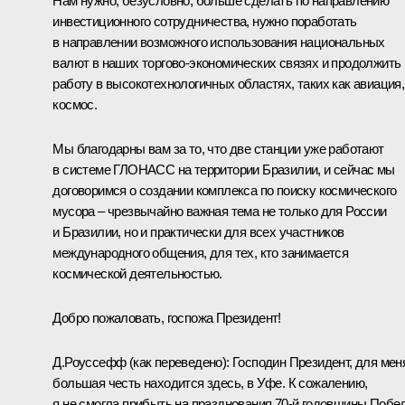
Нам нужно, безусловно, больше сделать по направлению
инвестиционного сотрудничества, нужно поработать
в направлении возможного использования национальных
валют в наших торгово-экономических связях и продолжить
работу в высокотехнологичных областях, таких как авиация,
космос.
Мы благодарны вам за то, что две станции уже работают
в системе
ГЛОНАСС
на территории Бразилии, и сейчас мы
договоримся о создании комплекса по поиску космического
мусора – чрезвычайно важная тема не только для России
и Бразилии, но и практически для всех участников
международного общения, для тех, кто занимается
космической деятельностью.
Добро пожаловать, госпожа Президент!
Д.Роуссефф
(как переведено)
:
Господин Президент, для мен
большая честь находится здесь, в Уфе. К сожалению,
я не смогла прибыть на празднования 70-й годовщины Побе