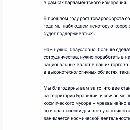
в рамках парламентского измерения.
В прошлом году рост товарооборота со
Встреча глав государств и правите
года мы наблюдаем некоторую корректи
будет поддерживаться.
15 ноября 2014 года, 03:00
Нам нужно, безусловно, больше сдела
сотрудничества, нужно поработать в 
Телефонный разговор с Президент
национальных валют в наших торгово-
Роуссефф
в высокотехнологичных областях, таки
27 октября 2014 года, 21:55
Мы благодарны вам за то, что две ста
на территории Бразилии, и сейчас мы 
космического мусора – чрезвычайно в
Поздравление Президенту Бразили
но и практически для всех участников 
27 октября 2014 года, 15:45
занимается космической деятельност