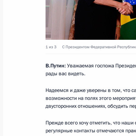
Встреча с президентом Нового бан
22 октября 2024 года, 12:30
Встреча с президентом Нового бан
1 из 3
С Президентом Федеративной Республик
6 июня 2024 года, 18:30
В.Путин:
Уважаемая госпожа Президент
рады вас видеть.
Встреча с президентом Нового бан
Надеемся и даже уверены в том, что 
26 июля 2023 года, 18:30
возможности на полях этого мероприят
двусторонних отношениях, обсудить п
Встреча с Президентом Бразилии 
Прежде всего хочу отметить, что наш
регулярные контакты отмечаются прак
8 июля 2015 года, 21:45