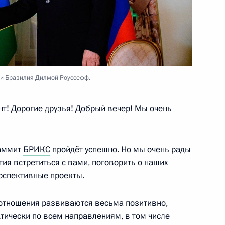
ка развития Дилмой Роуссефф
ка развития Дилмой Роуссефф
и Бразилия Дилмой Роуссефф.
! Дорогие друзья! Добрый вечер! Мы очень
ка развития Дилмой Роуссефф
саммит
БРИКС
пройдёт успешно. Но мы очень рады
ия встретиться с вами, поговорить о наших
ерспективные проекты.
Дилмой Роуссефф
и отношения развиваются весьма позитивно,
тически по всем направлениям, в том числе