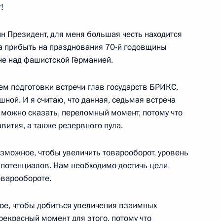
!
н Президент, для меня большая честь находится
ла прибыть на празднования 70-й годовщины
е над фашистской Германией.
оссийско-бразильских
ем подготовки встречи глав государств БРИКС,
ешной. И я считаю, что данная, седьмая встреча
 можно сказать, переломный момент, потому что
вития, а также резервного пула.
озможное, чтобы увеличить товарооборот, уровень
ии Дилмой Роуссефф
з потенциалов. Нам необходимо достичь цели
оварообороте.
ое, чтобы добиться увеличения взаимных
рекрасный момент для этого, потому что
зидентом Бразилии Дилмой