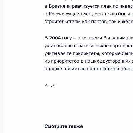
в Бразилии реализуется план по инвес
Роуссефф
в России существует достаточно боль
10 декабря 2012 года, 16:00
строительством как портов, так и желе
В 2004 году – в то время Вы занимал
Встреча с Президентом Бразилии 
установлено стратегическое партнёрст
учитывая те приоритеты, которые были
19 июня 2012 года, 06:00
из приоритетов в наших двусторонних 
а также взаимное партнёрство в облас
Телефонный разговор с Президент
<…>
Роуссефф
9 мая 2012 года, 18:10
Смотрите также
Встреча с Президентом Бразилии 