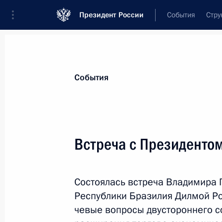
Президент России
События
Стру
Материалы по выбранной персоне
События
Роуссефф
,
Дилма
президент Нового банка развития
Встреча с Президенто
Состоялась встреча Владимира 
Лента событий
Республики Бразилия Дилмой Ро
чевые вопросы двустороннего со