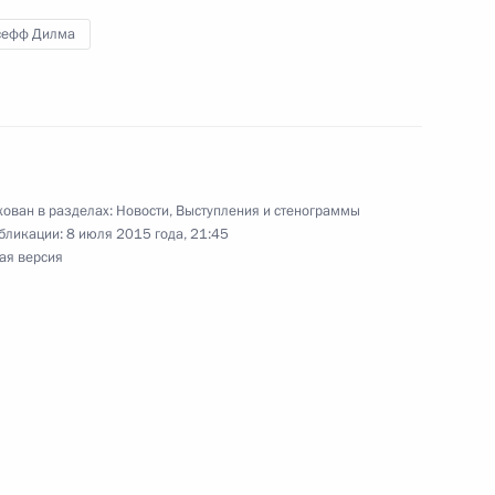
сефф Дилма
лии Дилме Роуссефф
ован в разделах:
Новости
,
Выступления и стенограммы
бликации:
8 июля 2015 года, 21:45
ая версия
оуссефф по случаю её
а Федеративной Республики