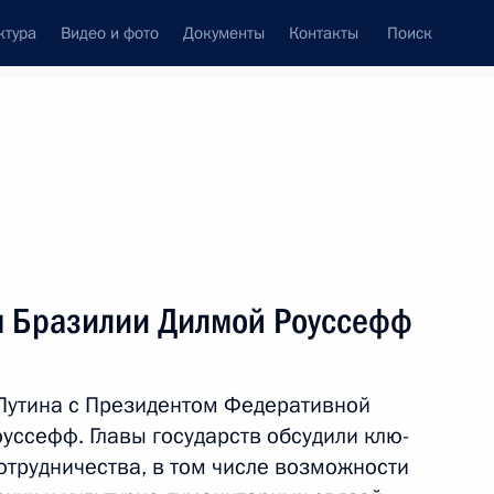
ктура
Видео и фото
Документы
Контакты
Поиск
Все персоны
м Бразилии Дилмой Роуссефф
Путина с Президентом Федеративной
Подписаться на ленту
уссефф. Главы государств обсудили клю­
трудничества, в том числе возмож­ности