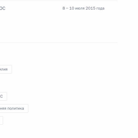
ШОС
8 − 10 июля 2015 года
илия
КС
КС
няя политика
Дилмой Роуссефф