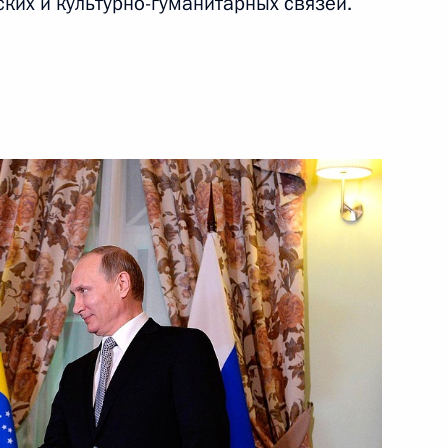
ких и культурно-гуманитарных связей.
нка развития Дилмой
ка развития Дилмой Роуссефф
ездку в СЗФО, в рамках
тиях Петербургского
форума