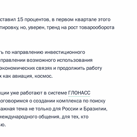
ставил 15 процентов, в первом квартале этого
льств стран БРИКС
ровку, но, уверен, тренд на рост товарооборота
ть по направлению инвестиционного
направлении возможного использования
ом Бразилии Дилмой
экономических связях и продолжить работу
х как авиация, космос.
нции уже работают в системе
ГЛОНАСС
договоримся о создании комплекса по поиску
ажная тема не только для России и Бразилии,
и Дилме Роуссефф
международного общения, для тех, кто
ью.