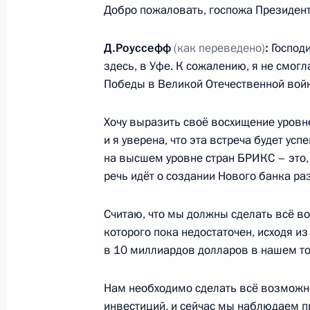
Добро пожаловать, госпожа Президент
Официальный визит в Бразилию
Д.Роуссефф
(как переведено)
:
Господи
14 июля 2014 года, 23:30
здесь, в Уфе. К сожалению, я не смог
Победы в Великой Отечественной войн
Заявление для прессы по итогам р
Хочу выразить своё восхищение уровн
переговоров
и я уверена, что эта встреча будет усп
на высшем уровне стран БРИКС – это,
14 июля 2014 года, 20:40
речь идёт о создании Нового банка раз
Считаю, что мы должны сделать всё в
Переговоры с Президентом Бразил
которого пока недостаточен, исходя и
14 декабря 2012 года, 17:00
в 10 миллиардов долларов в нашем т
Нам необходимо сделать всё возможн
инвестиций, и сейчас мы наблюдаем п
Владимир Путин встретится с Пре