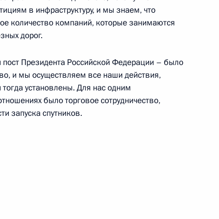
тициям в инфраструктуру, и мы знаем, что
шое количество компаний, которые занимаются
зных дорог.
и пост Президента Российской Федерации – было
Дилмой Роуссефф
во, и мы осуществляем все наши действия,
 тогда установлены. Для нас одним
отношениях было торговое сотрудничество,
ти запуска спутников.
ом Бразилии Дилмой
Дилмой Роуссефф