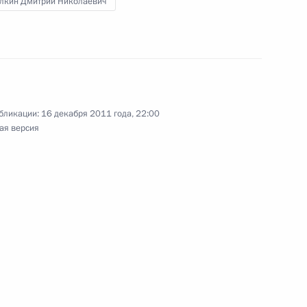
лкин Дмитрий Николаевич
а
бликации:
16 декабря 2011 года, 22:00
ая версия
я поручений, данных
мной Президента в Ямало-
боты мобильной приёмной