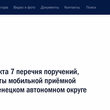
ктура
Видео и фото
Документы
Контакты
Поиск
Все персоны
кта 7 перечня поручений,
оты мобильной приёмной
енецком автономном округе
Подписаться на ленту