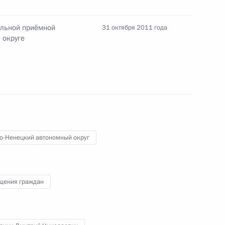
енецкого автономного округа
ильной приёмной
31 октября 2011 года
 округе
Ямало-Ненецкого автономного
о-Ненецкий автономный округ
щения граждан
Ямало-Ненецкого автономного