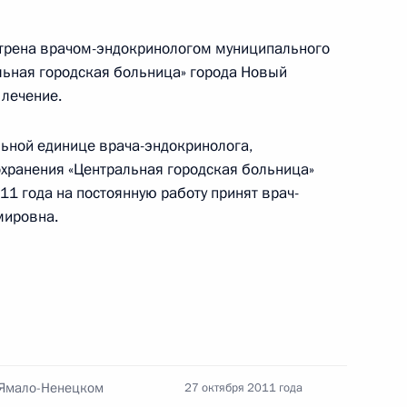
отрена врачом-эндокринологом муниципального
льная городская больница» города Новый
 лечение.
 рабочую поездку в Ямало-
ьной единице врача-эндокринолога,
ранения «Центральная городская больница»
11 года на постоянную работу принят врач-
мировна.
лкиным и Сергеем Левченко
 Ямало-Ненецком
27 октября 2011 года
енно исполняющим