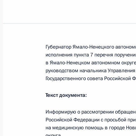
Дмитрий Кобылкин освобождён от 
природных ресурсов и экологии
9 ноября 2020 года, 10:55
Губернатор Ямало-Ненецкого автоном
Совещание о ситуации с паводками
исполнения пункта 7 перечня поручени
27 апреля 2020 года, 15:25
в Ямало-Ненецком автономном округе
руководством начальника Управления
Государственного совета Российской 
Заседание рабочей группы Госсове
Текст документа:
и природные ресурсы»
19 сентября 2019 года, 12:00
Информирую о рассмотрении обращени
Российской Федерации с просьбой пр
на медицинскую помощь в городе Нов
округа.
Встреча с Министром природных р