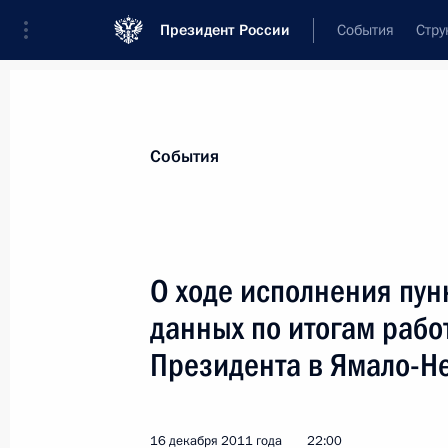
Президент России
События
Стру
Материалы по выбранной персоне
События
Кобылкин
,
Дмитрий
Николаевич
О ходе исполнения пун
данных по итогам раб
Президента в Ямало-Н
Лента событий
16 декабря 2011 года
22:00