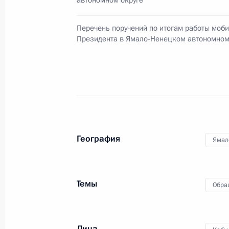
автономном округе
обязанности губернатора Ямало-Н
12 марта 2015 года, 14:00
Перечень поручений по итогам работы моб
Президента в Ямало-Ненецком автономном
Рабочая встреча с губернатором 
округа Дмитрием Кобылкиным
10 марта 2015 года, 13:20
География
Ямал
Поездка в Иваново
26 мая 2014 года, 18:15
Темы
Обра
Рабочая встреча с губернатором 
округа Дмитрием Кобылкиным
Лица