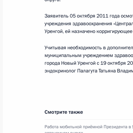
Кобылкиным
Заявитель 05 октября 2011 года осм
20 мая 2019 года, 14:15
учреждения здравоохранения «Центра
Уренгой, ей назначено корригирующее
Магомедсалам Магомедов совершил
Учитывая необходимость в дополнител
Ненецкий автономный округ
муниципальным учреждением здравоох
города Новый Уренгой с 19 октября 20
25 марта 2017 года, 15:00
эндокринолог Палагута Татьяна Влади
Рабочая встреча с Дмитрием Кобы
6 октября 2015 года, 14:30
Смотрите также
Работа мобильной приёмной Президента в
Дмитрий Кобылкин назначен врем