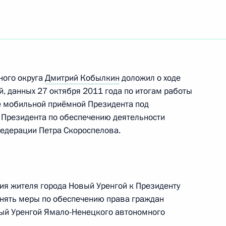
должности Министра
ного округа
Дмитрий Кобылкин
доложил о ходе
 и пожарами в регионах
й, данных 27 октября 2011 года по итогам работы
 мобильной приёмной Президента под
 Президента по обеспечению деятельности
Федерации Петра Скороспелова.
та по направлению «Экология
я жителя города Новый Уренгой к Президенту
инять меры по обеспечению права граждан
ый Уренгой Ямало-Ненецкого автономного
есурсов и экологии Дмитрием