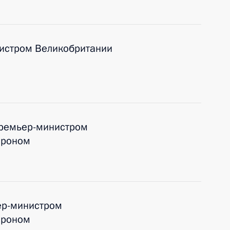
нистром Великобритании
Премьер-министром
ероном
ер-министром
ероном