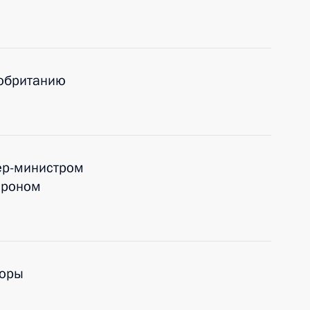
кобританию
ер-министром
ероном
воры