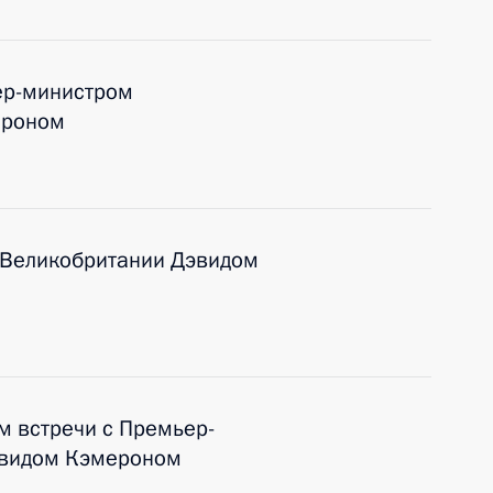
ер-министром
ероном
 Великобритании Дэвидом
м встречи с Премьер-
эвидом Кэмероном